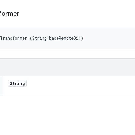
former
eTransformer (String baseRemoteDir)
String