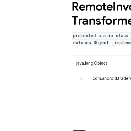
Remote
Inv
Transform
protected static class
extends Object
implem
java.lang.Object
↳
com.android.tradef