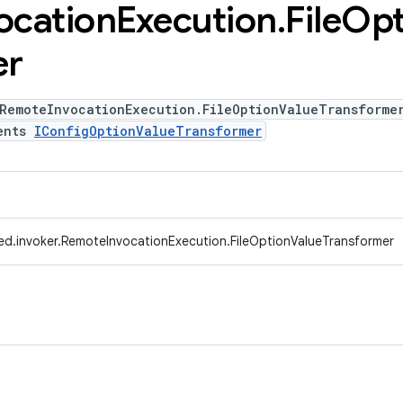
ocation
Execution
.
File
Opt
er
 RemoteInvocationExecution.FileOptionValueTransforme
ents
IConfigOptionValueTransformer
ed.invoker.RemoteInvocationExecution.FileOptionValueTransformer