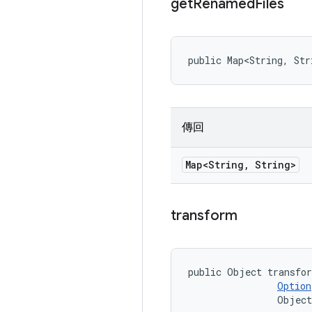
get
Renamed
Files
public Map<String, Str
傳回
Map<String
,
String>
transform
public Object transfor
Option
                Object