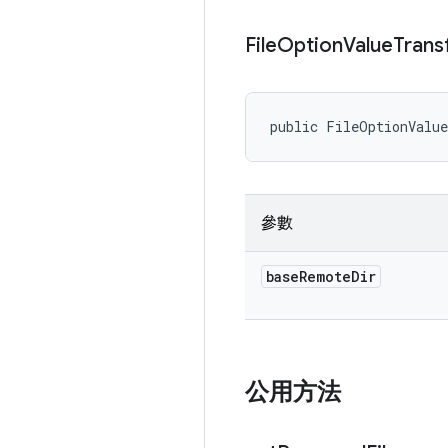
File
Option
Value
Trans
public FileOptionValu
參數
base
Remote
Dir
公用方法