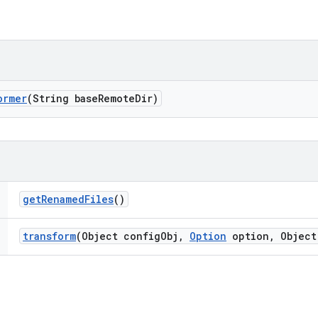
ormer
(String base
Remote
Dir)
get
Renamed
Files
()
transform
(Object config
Obj
,
Option
option
,
Object