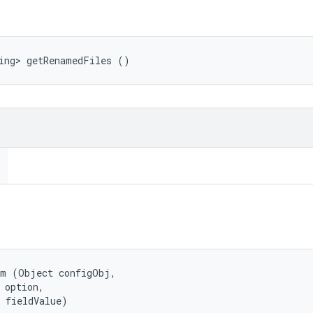
ing> getRenamedFiles ()
m (Object configObj, 

 option, 

 fieldValue)