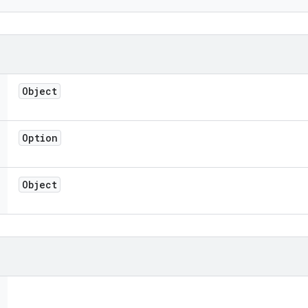
Object
Option
Object