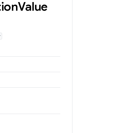
ion
Value
r