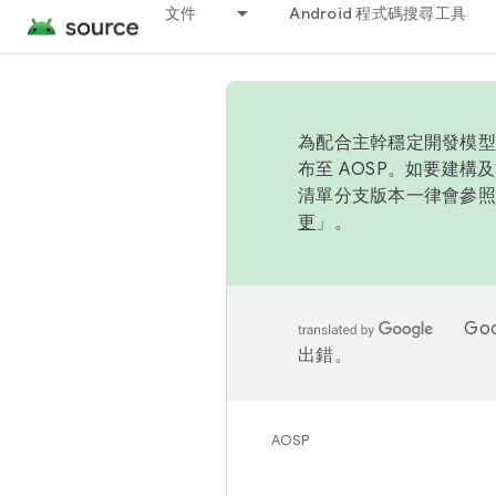
文件
Android 程式碼搜尋工具
為配合主幹穩定開發模型，
布至 AOSP。如要建構及
清單分支版本一律會參照推
更
」。
Go
出錯。
AOSP