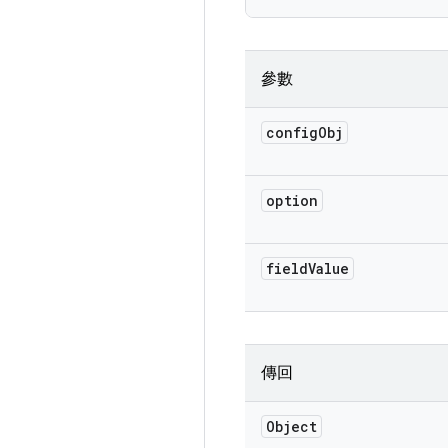
參數
config
Obj
option
field
Value
傳回
Object