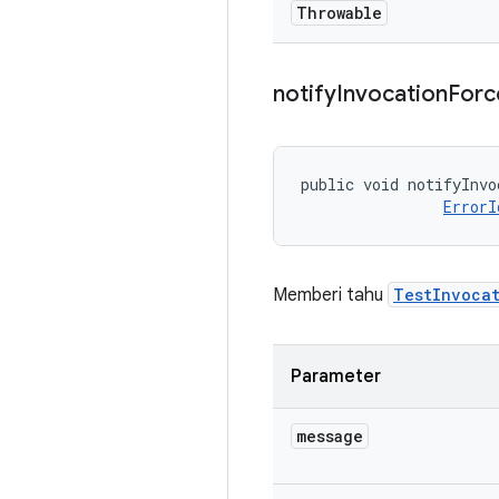
Throwable
notify
Invocation
Forc
public void notifyInvo
ErrorI
Memberi tahu
TestInvoca
Parameter
message