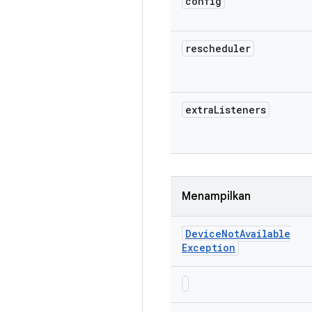
config
rescheduler
extra
Listeners
Menampilkan
Device
Not
Available
Exception