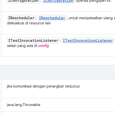
IConfiguration
IConfiguration
:
operasi pengujian ini.
IRescheduler
IRescheduler
:
, untuk menjadwalkan ulang
dieksekusi di resource lain
ITest
Invocation
Listener
ITest
Invocation
Listener
:
selain yang ada di
config
jika komunikasi dengan perangkat terputus
java.lang.Throwable