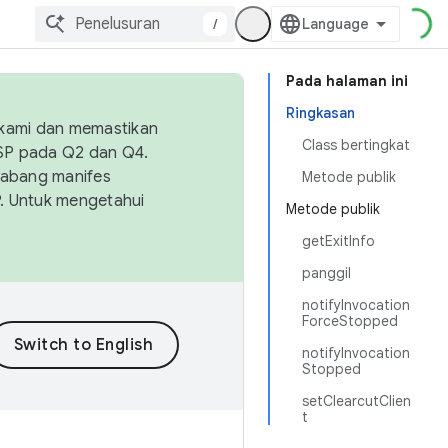
/
Pada halaman ini
Ringkasan
 kami dan memastikan
Class bertingkat
OSP pada Q2 dan Q4.
Cabang manifes
Metode publik
SP. Untuk mengetahui
Metode publik
getExitInfo
panggil
notifyInvocation
ForceStopped
notifyInvocation
Stopped
setClearcutClien
t