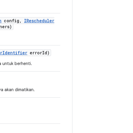
n
config
,
IRescheduler
ners)
r
Identifier
error
Id)
 untuk berhenti.
a akan dimatikan.