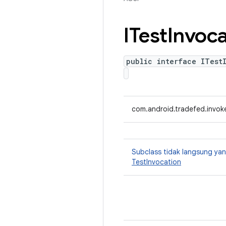
ITest
Invoca
public interface ITest
com.android.tradefed.invoke
Subclass tidak langsung y
TestInvocation