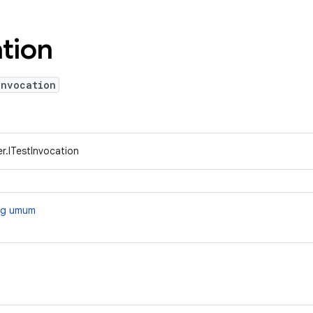
tion
Invocation
r.ITestInvocation
ang umum