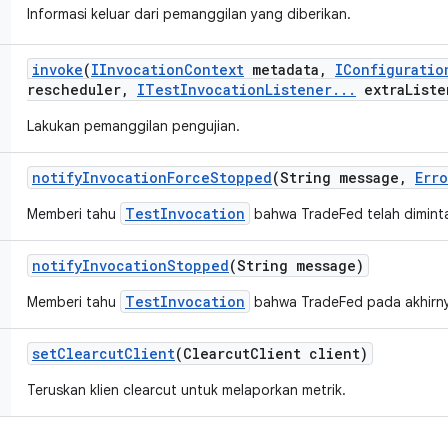
Informasi keluar dari pemanggilan yang diberikan.
invoke
(
IInvocation
Context
metadata
,
IConfiguratio
rescheduler
,
ITest
Invocation
Listener
.
.
.
extra
Liste
Lakukan pemanggilan pengujian.
notify
Invocation
Force
Stopped
(String message
,
Erro
TestInvocation
Memberi tahu
bahwa TradeFed telah diminta
notify
Invocation
Stopped
(String message)
TestInvocation
Memberi tahu
bahwa TradeFed pada akhirny
set
Clearcut
Client
(Clearcut
Client client)
Teruskan klien clearcut untuk melaporkan metrik.