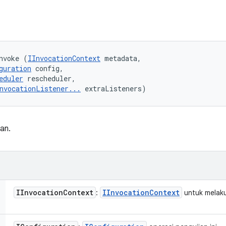
nvoke (
IInvocationContext
 metadata, 

guration
 config, 

eduler
 rescheduler, 

nvocationListener...
 extraListeners)
an.
IInvocation
Context
IInvocation
Context
:
untuk melaku