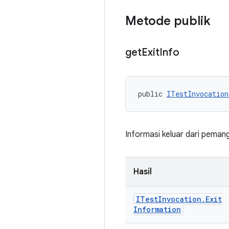
Metode publik
get
Exit
Info
public 
ITestInvocation
Informasi keluar dari pemang
Hasil
ITest
Invocation
.
Exit
Information