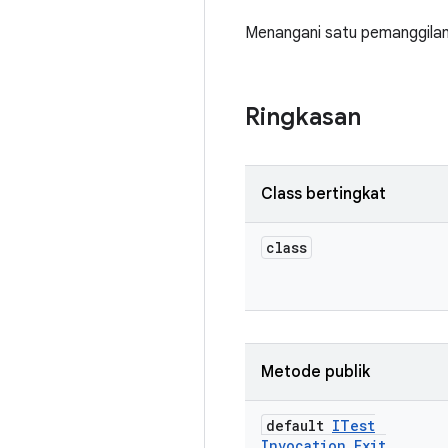
Menangani satu pemanggilan
Ringkasan
Class bertingkat
class
Metode publik
default
ITest
Invocation
.
Exit