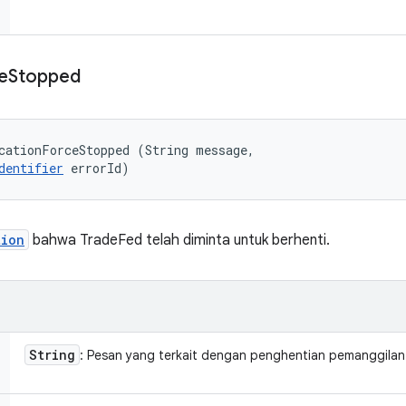
e
Stopped
cationForceStopped (String message, 

dentifier
 errorId)
tion
bahwa TradeFed telah diminta untuk berhenti.
String
: Pesan yang terkait dengan penghentian pemanggilan