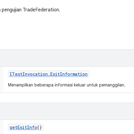
 pengujian TradeFederation.
ITest
Invocation
.
Exit
Information
Menampilkan beberapa informasi keluar untuk pemanggilan.
get
Exit
Info
()