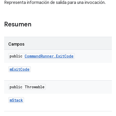
Representa información de salida para una invocación.
Resumen
Campos
public
Command
Runner
.
Exit
Code
m
Exit
Code
public Throwable
m
Stack