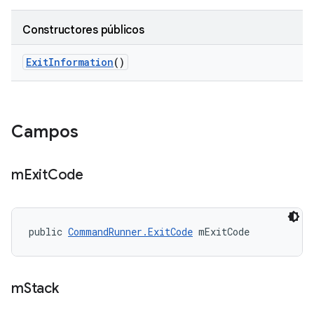
Constructores públicos
Exit
Information
()
Campos
m
Exit
Code
public 
CommandRunner.ExitCode
 mExitCode
m
Stack