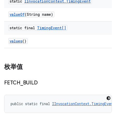
static
IInvocation
Context
.
Timing
Event
value
Of
(String name)
static final
Timing
Event[]
values
()
枚举值
FETCH
_
BUILD
public static final 
IInvocationContext.TimingEvent