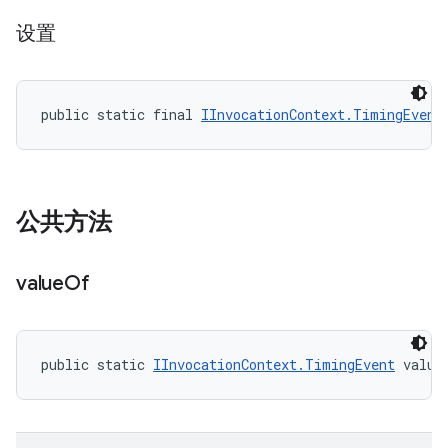
设置
public static final 
IInvocationContext.TimingEvent
公共方法
value
Of
public static 
IInvocationContext.TimingEvent
 value