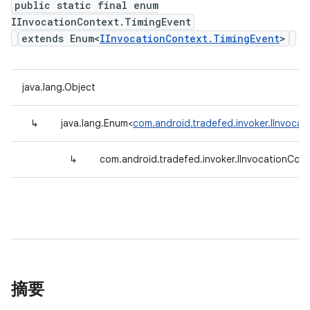
public static final enum
IInvocationContext.TimingEvent
extends Enum<
IInvocationContext.TimingEvent
>
java.lang.Object
↳
java.lang.Enum<
com.android.tradefed.invoker.IInvocat
↳
com.android.tradefed.invoker.IInvocationCon
摘要