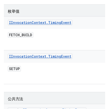
枚举值
IInvocation
Context
.
Timing
Event
FETCH
_
BUILD
IInvocation
Context
.
Timing
Event
SETUP
公共方法