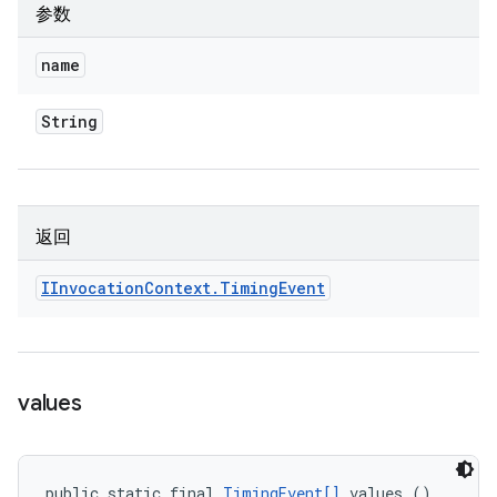
参数
name
String
返回
IInvocation
Context
.
Timing
Event
values
public static final 
TimingEvent[]
 values ()