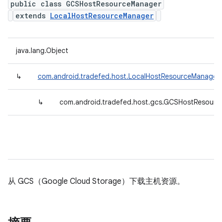
public class GCSHostResourceManager
extends
LocalHostResourceManager
java.lang.Object
↳
com.android.tradefed.host.LocalHostResourceManager
↳
com.android.tradefed.host.gcs.GCSHostResour
从 GCS（Google Cloud Storage）下载主机资源。