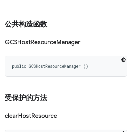
公共构造函数
GCSHost
Resource
Manager
public GCSHostResourceManager ()
受保护的方法
clear
Host
Resource