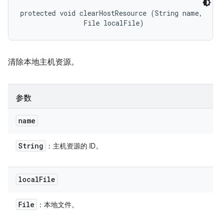
protected void clearHostResource (String name, 

                File localFile)
清除本地主机资源。
参数
name
String
：主机资源的 ID。
local
File
File
：本地文件。