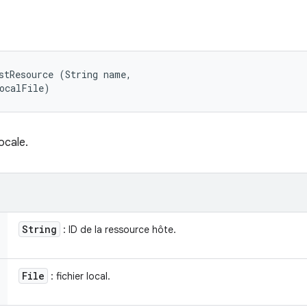
stResource (String name, 

localFile)
ocale.
String
: ID de la ressource hôte.
File
: fichier local.