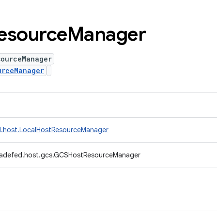
esource
Manager
sourceManager
urceManager
d.host.LocalHostResourceManager
radefed.host.gcs.GCSHostResourceManager