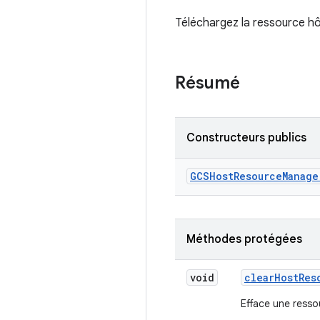
Téléchargez la ressource h
Résumé
Constructeurs publics
GCSHost
Resource
Manage
Méthodes protégées
void
clear
Host
Res
Efface une resso