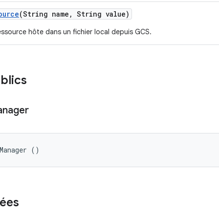
ource
(String name
,
String value)
essource hôte dans un fichier local depuis GCS.
blics
nager
eManager ()
ées