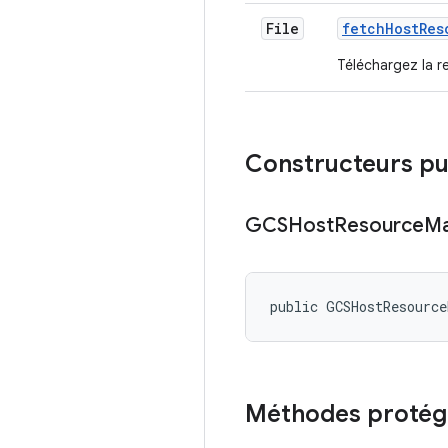
File
fetch
Host
Res
Téléchargez la r
Constructeurs pu
GCSHost
Resource
Ma
public GCSHostResourc
Méthodes protég