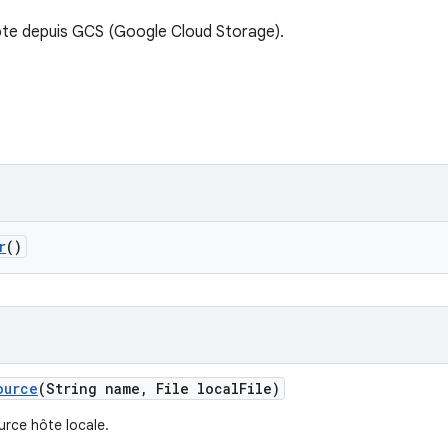
ôte depuis GCS (Google Cloud Storage).
r
()
ource
(String name
,
File local
File)
urce hôte locale.