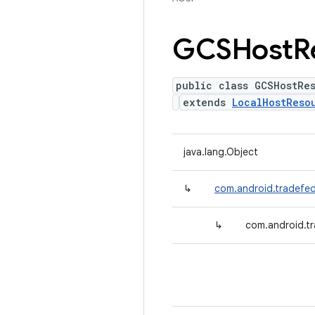
GCSHost
R
public class GCSHostRe
extends
LocalHostReso
java.lang.Object
↳
com.android.tradefe
↳
com.android.t