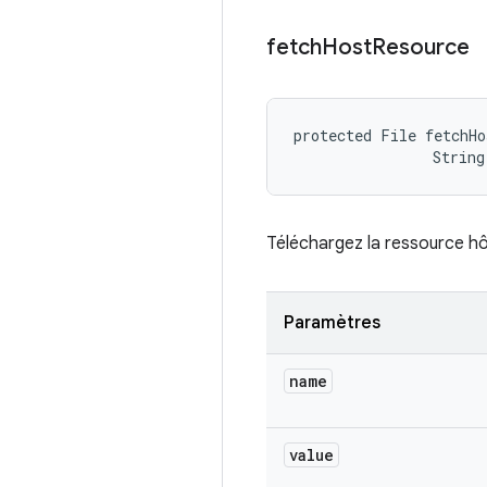
fetch
Host
Resource
protected File fetchHo
                String
Téléchargez la ressource hôt
Paramètres
name
value