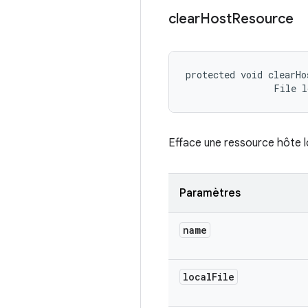
clear
Host
Resource
protected void clearHo
                File 
Efface une ressource hôte l
Paramètres
name
local
File