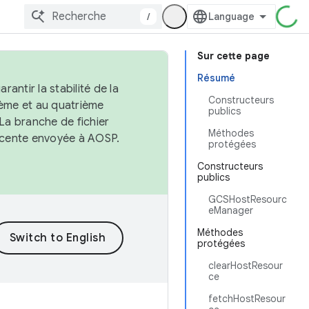
/
Sur cette page
Résumé
antir la stabilité de la
Constructeurs
ème et au quatrième
publics
 La branche de fichier
Méthodes
récente envoyée à AOSP.
protégées
Constructeurs
publics
GCSHostResourc
eManager
Méthodes
protégées
clearHostResour
ce
fetchHostResour