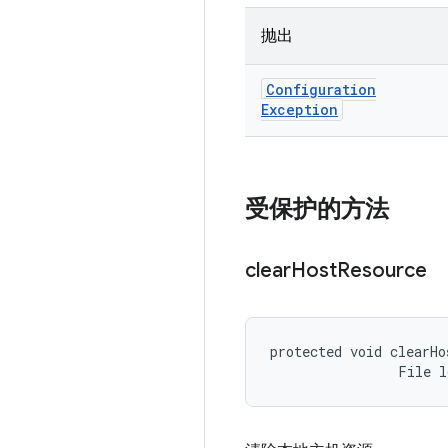
抛出
Configuration
Exception
受保护的方法
clear
Host
Resource
protected void clearHo
                File 