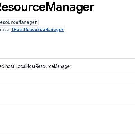
Resource
Manager
ResourceManager
ents
IHostResourceManager
fed.host.LocalHostResourceManager