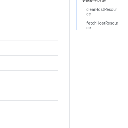
受保护的方法
clearHostResour
ce
fetchHostResour
ce