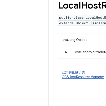
Local
Host
public class LocalHost
extends Object
implem
java.lang.Object
↳
com.android.trade
已知的直接子类
GCSHostResourceManager