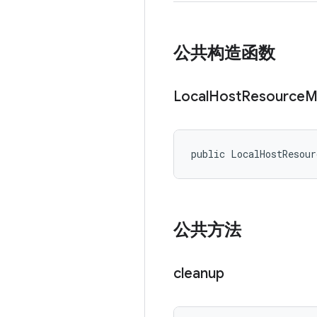
公共构造函数
Local
Host
Resource
M
public LocalHostResour
公共方法
cleanup