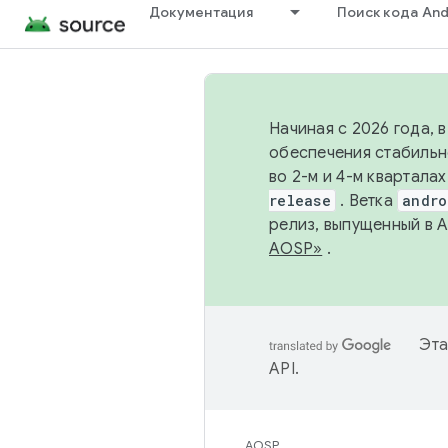
Документация
Поиск кода And
Начиная с 2026 года, 
обеспечения стабильн
во 2-м и 4-м квартала
release
. Ветка
andro
релиз, выпущенный в 
AOSP»
.
Эта
API
.
AOSP