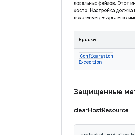
локальных файлов. Этот и
хоста. Настройка должна 
локальным ресурсам по име
Броски
Configuration
Exception
Защищенные м
clear
Host
Resource
protected void clearHo