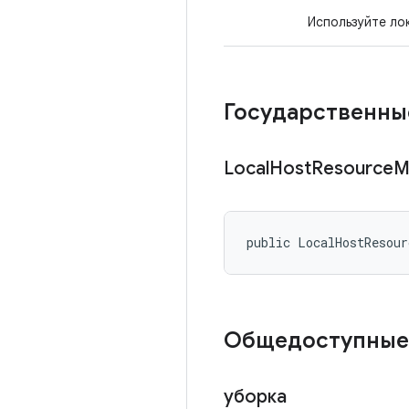
Используйте ло
Государственны
Local
Host
Resource
M
public LocalHostResour
Общедоступные
уборка