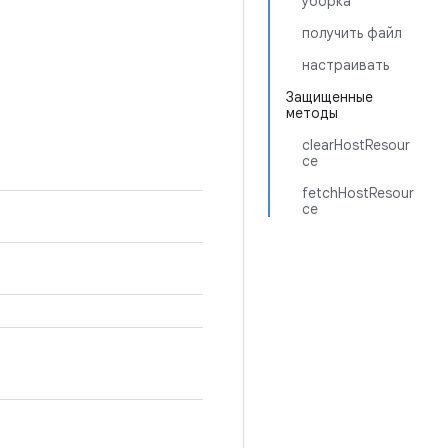
уборка
получить файл
настраивать
Защищенные
методы
clearHostResour
ce
fetchHostResour
ce