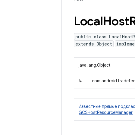
Local
Host
public class LocalHost
extends Object
implem
java.lang.Object
↳
com.android.tradefe
Известные прямые подкла
GCSHostResourceManager