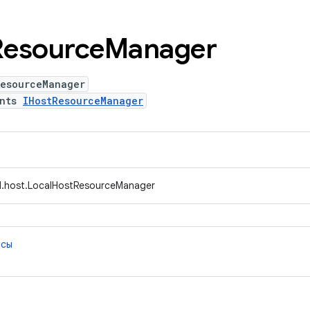
Resource
Manager
ResourceManager
ents
IHostResourceManager
d.host.LocalHostResourceManager
ссы