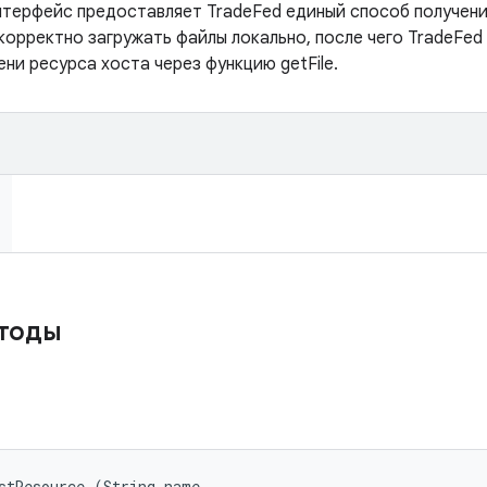
нтерфейс предоставляет TradeFed единый способ получен
корректно загружать файлы локально, после чего TradeFed
ни ресурса хоста через функцию getFile.
етоды
stResource (String name, 
