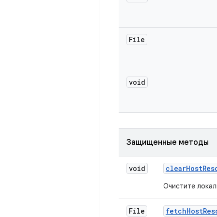
File
void
Защищенные методы
void
clear
Host
Res
Очистите локал
File
fetch
Host
Res