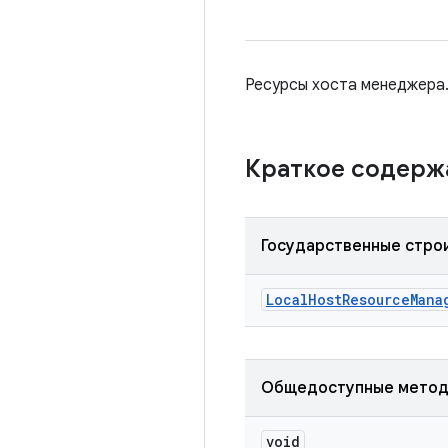
Ресурсы хоста менеджера.
Краткое содер
Государственные стро
Local
Host
Resource
Mana
Общедоступные мето
void