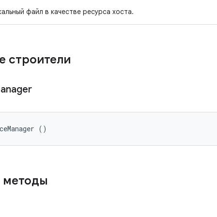
кальный файл в качестве ресурса хоста.
е строители
anager
ceManager ()
 методы