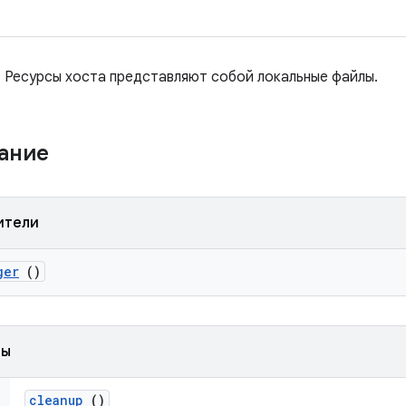
 Ресурсы хоста представляют собой локальные файлы.
жание
ители
ger
()
ды
cleanup
()