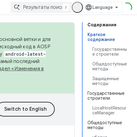
/
Содержание
Краткое
основной ветки и для
содержание
исходный код в AOSP
Государственны
ку
android-latest-
е строители
 самый последний
Общедоступные
здел «Изменения в
методы
Защищенные
методы
Государственные
строители
LocalHostResour
ceManager
Общедоступные
методы