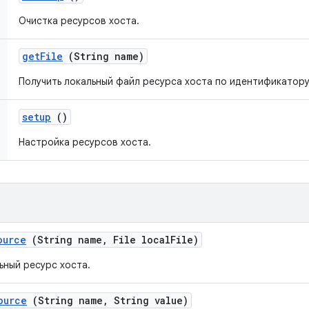
Очистка ресурсов хоста.
get
File
(String name)
Получить локальный файл ресурса хоста по идентификатору
setup
()
Настройка ресурсов хоста.
ource
(String name
,
File local
File)
ьный ресурс хоста.
ource
(String name
,
String value)