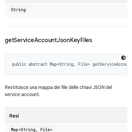
String
get
Service
Account
Json
Key
Files
public abstract Map<String, File> getServiceAccoun
Restituisce una mappa dei file delle chiavi JSON del
service account.
Resi
Map<String
,
File>