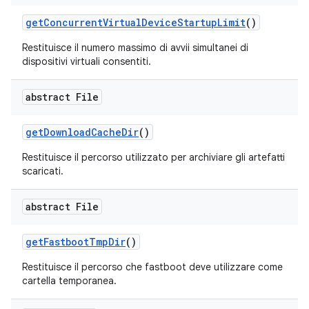
get
Concurrent
Virtual
Device
Startup
Limit
()
Restituisce il numero massimo di avvii simultanei di
dispositivi virtuali consentiti.
abstract File
get
Download
Cache
Dir
()
Restituisce il percorso utilizzato per archiviare gli artefatti
scaricati.
abstract File
get
Fastboot
Tmp
Dir
()
Restituisce il percorso che fastboot deve utilizzare come
cartella temporanea.