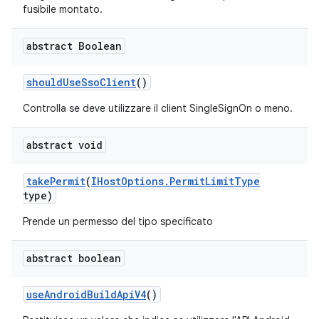
fusibile montato.
abstract Boolean
should
Use
Sso
Client
()
Controlla se deve utilizzare il client SingleSignOn o meno.
abstract void
take
Permit
(
IHost
Options
.
Permit
Limit
Type
type)
Prende un permesso del tipo specificato
abstract boolean
use
Android
Build
Api
V4
()