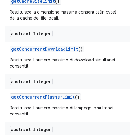
get
Cache
Size
Limit
()
Restituisce la dimensione massima consentita(in byte)
della cache dei file locali.
abstract Integer
get
Concurrent
Download
Limit
()
Restituisce il numero massimo di download simultanei
consentiti.
abstract Integer
get
Concurrent
Flasher
Limit
()
Restituisce il numero massimo di lampeggi simultanei
consentiti.
abstract Integer