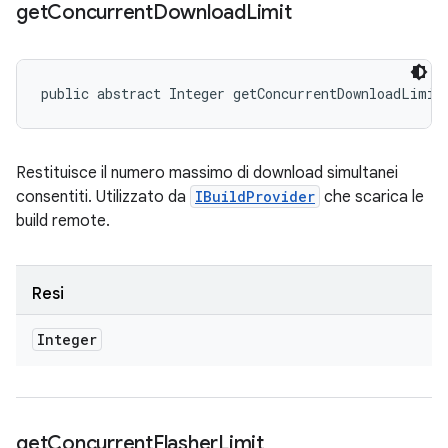
get
Concurrent
Download
Limit
public abstract Integer getConcurrentDownloadLimit
Restituisce il numero massimo di download simultanei
consentiti. Utilizzato da
IBuildProvider
che scarica le
build remote.
Resi
Integer
get
Concurrent
Flasher
Limit