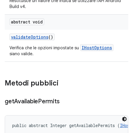
Restituisce un valore che indica se utilizzare l'API Android
Build v4.
abstract void
validate
Options
()
IHostOptions
Verifica che le opzioni impostate su
siano valide.
Metodi pubblici
get
Available
Permits
public abstract Integer getAvailablePermits (
IHost