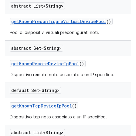
abstract List<String>
get
Known
Preconfigure
Virtual
Device
Pool
()
Pool di dispositivi virtuali preconfigurati noti.
abstract Set<String>
get
Known
Remote
Device
Ip
Pool
()
Dispositivo remoto noto associato a un IP specifico.
default Set<String>
get
Known
Tcp
Device
Ip
Pool
()
Dispositivo tcp noto associato a un IP specifico.
abstract List<String>