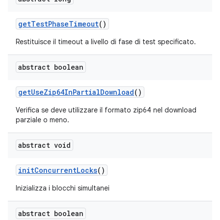
get
Test
Phase
Timeout
()
Restituisce il timeout a livello di fase di test specificato.
abstract boolean
get
Use
Zip64In
Partial
Download
()
Verifica se deve utilizzare il formato zip64 nel download
parziale o meno.
abstract void
init
Concurrent
Locks
()
Inizializza i blocchi simultanei
abstract boolean