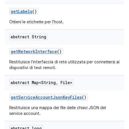
get
Labels
()
Ottieni le etichette per l'host.
abstract String
get
Network
Interface
()
Restituisce l'interfaccia di rete utilizzata per connettersi ai
dispositivi di test remoti.
abstract Map<String
,
File>
get
Service
Account
Json
Key
Files
()
Restituisce una mappa dei file delle chiavi JSON del
service account.
abstract long