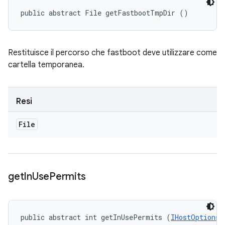
public abstract File getFastbootTmpDir ()
Restituisce il percorso che fastboot deve utilizzare come
cartella temporanea.
Resi
File
get
In
Use
Permits
public abstract int getInUsePermits (
IHostOptions.