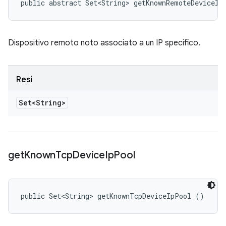
public abstract Set<String> getKnownRemoteDeviceIp
Dispositivo remoto noto associato a un IP specifico.
Resi
Set<String>
get
Known
Tcp
Device
Ip
Pool
public Set<String> getKnownTcpDeviceIpPool ()