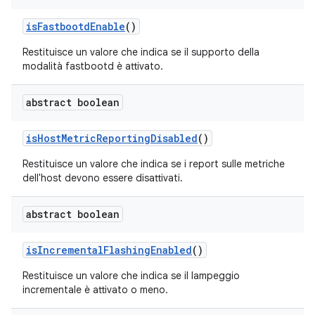
is
Fastbootd
Enable
()
Restituisce un valore che indica se il supporto della
modalità fastbootd è attivato.
abstract boolean
is
Host
Metric
Reporting
Disabled
()
Restituisce un valore che indica se i report sulle metriche
dell'host devono essere disattivati.
abstract boolean
is
Incremental
Flashing
Enabled
()
Restituisce un valore che indica se il lampeggio
incrementale è attivato o meno.