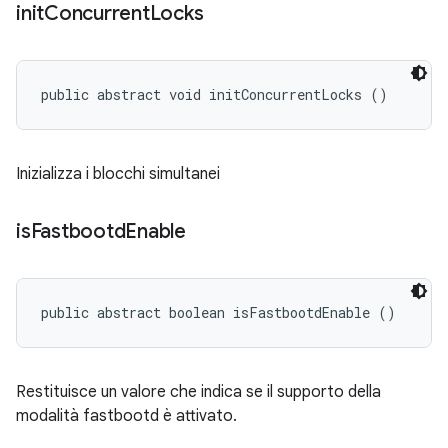
init
Concurrent
Locks
public abstract void initConcurrentLocks ()
Inizializza i blocchi simultanei
is
Fastbootd
Enable
public abstract boolean isFastbootdEnable ()
Restituisce un valore che indica se il supporto della
modalità fastbootd è attivato.