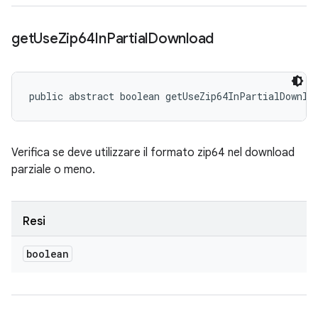
get
Use
Zip64In
Partial
Download
public abstract boolean getUseZip64InPartialDownlo
Verifica se deve utilizzare il formato zip64 nel download
parziale o meno.
Resi
boolean