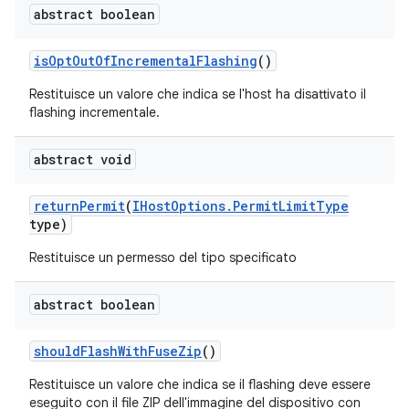
abstract boolean
is
Opt
Out
Of
Incremental
Flashing
()
Restituisce un valore che indica se l'host ha disattivato il
flashing incrementale.
abstract void
return
Permit
(
IHost
Options
.
Permit
Limit
Type
type)
Restituisce un permesso del tipo specificato
abstract boolean
should
Flash
With
Fuse
Zip
()
Restituisce un valore che indica se il flashing deve essere
eseguito con il file ZIP dell'immagine del dispositivo con