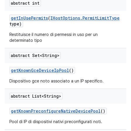
abstract int
get
In
Use
Permits
(
IHost
Options
.
Permit
Limit
Type
type)
Restituisce il numero di permessi in uso per un
determinato tipo
abstract Set<String>
get
Known
Gce
Device
Ip
Pool
()
Dispositivo gce noto associato a un IP specifico.
abstract List<String>
get
Known
Preconfigure
Native
Device
Pool
()
Pool di IP di dispositivi nativi preconfigurati noti.