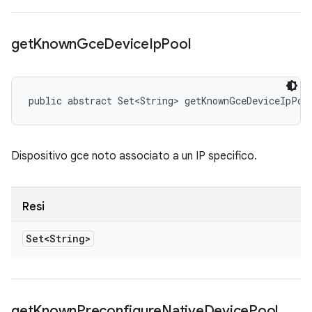
get
Known
Gce
Device
Ip
Pool
public abstract Set<String> getKnownGceDeviceIpPoo
Dispositivo gce noto associato a un IP specifico.
Resi
Set<String>
get
Known
Preconfigure
Native
Device
Pool