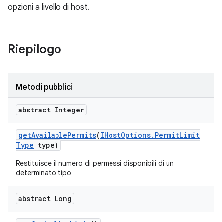
opzioni a livello di host.
Riepilogo
Metodi pubblici
abstract Integer
get
Available
Permits
(
IHost
Options
.
Permit
Limit
Type
type)
Restituisce il numero di permessi disponibili di un
determinato tipo
abstract Long