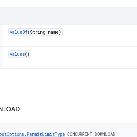
value
Of
(String name)
values
()
NLOAD
ostOptions.PermitLimitType
 CONCURRENT_DOWNLOAD