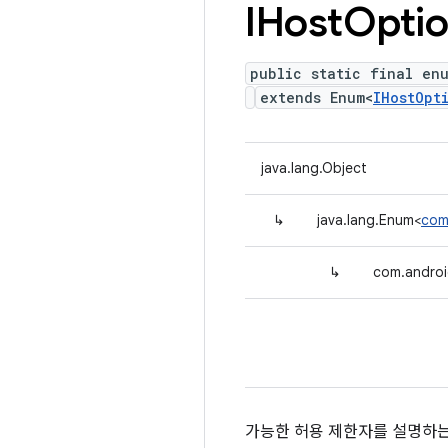
IHost
Opti
public static final enu
extends Enum<
IHostOpt
java.lang.Object
↳
java.lang.Enum<
com
↳
com.androi
가능한 허용 제한자를 설명하