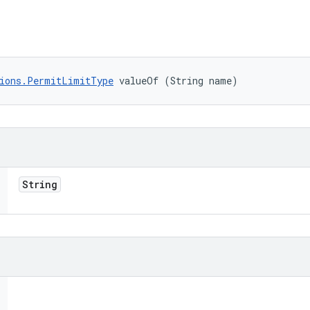
ions.PermitLimitType
 valueOf (String name)
String