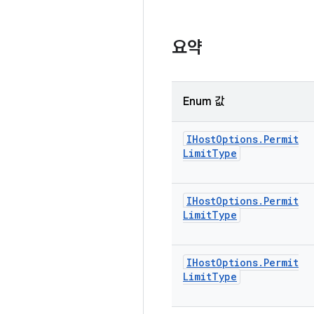
요약
Enum 값
IHost
Options
.
Permit
Limit
Type
IHost
Options
.
Permit
Limit
Type
IHost
Options
.
Permit
Limit
Type