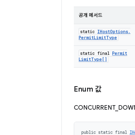
공개 메서드
static
IHost
Options
.
Permit
Limit
Type
static final
Permit
Limit
Type[]
Enum 값
CONCURRENT
_
DOW
public static final 
IH