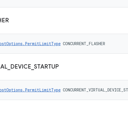
HER
ostOptions.PermitLimitType
 CONCURRENT_FLASHER
UAL
_
DEVICE
_
STARTUP
ostOptions.PermitLimitType
 CONCURRENT_VIRTUAL_DEVICE_S