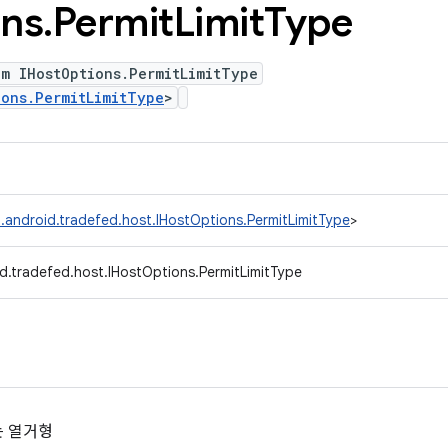
ons
.
Permit
Limit
Type
m IHostOptions.PermitLimitType
ions.PermitLimitType
>
.android.tradefed.host.IHostOptions.PermitLimitType
>
d.tradefed.host.IHostOptions.PermitLimitType
는 열거형