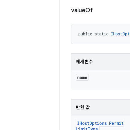
value
Of
public static 
IHostOpt
매개변수
name
반환 값
IHost
Options
.
Permit
Limit
Type