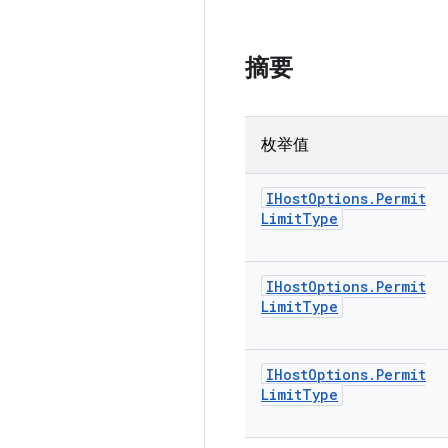
摘要
枚举值
IHost
Options
.
Permit
Limit
Type
IHost
Options
.
Permit
Limit
Type
IHost
Options
.
Permit
Limit
Type