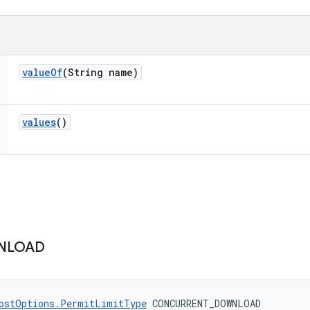
value
Of
(String name)
values
()
NLOAD
ostOptions.PermitLimitType
 CONCURRENT_DOWNLOAD