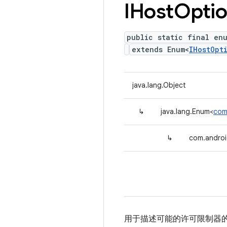
IHost
Opti
public static final enu
extends Enum<
IHostOpt
java.lang.Object
↳
java.lang.Enum<
com
↳
com.androi
用于描述可能的许可限制器