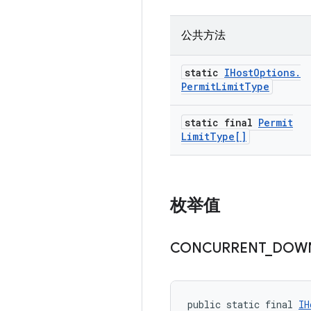
公共方法
static
IHost
Options
.
Permit
Limit
Type
static final
Permit
Limit
Type[]
枚举值
CONCURRENT
_
DOW
public static final 
IH