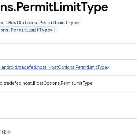
ons
.
Permit
Limit
Type
m IHostOptions.PermitLimitType
ions.PermitLimitType
>
.android.tradefed.host.IHostOptions.PermitLimitType
>
d.tradefed.host.IHostOptions.PermitLimitType
的枚举