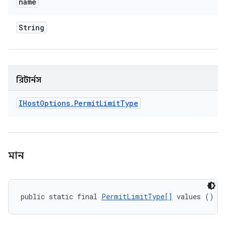
name
String
রিটার্নস
IHost
Options
.
Permit
Limit
Type
মান
public static final 
PermitLimitType[]
 values ()