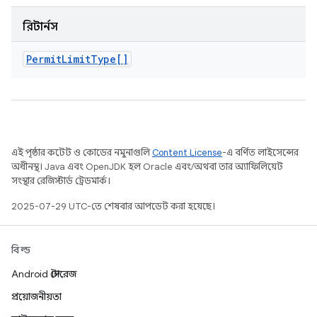
রিটার্নস
Permit
Limit
Type[]
এই পৃষ্ঠার কন্টেন্ট ও কোডের নমুনাগুলি
Content License
-এ বর্ণিত লাইসেন্সের
অধীনস্থ। Java এবং OpenJDK হল Oracle এবং/অথবা তার অ্যাফিলিয়েট
সংস্থার রেজিস্টার্ড ট্রেডমার্ক।
2025-07-29 UTC-তে শেষবার আপডেট করা হয়েছে।
বিল্ড
Android স্টোরেজ
প্রয়োজনীয়তা