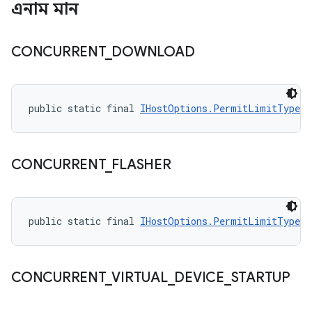
এনাম মান
CONCURRENT
_
DOWNLOAD
public static final 
IHostOptions.PermitLimitType
 C
CONCURRENT
_
FLASHER
public static final 
IHostOptions.PermitLimitType
 C
CONCURRENT
_
VIRTUAL
_
DEVICE
_
STARTUP