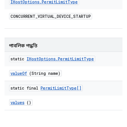
IHost
Options
.
Permit
Limit
Type
CONCURRENT
_
VIRTUAL
_
DEVICE
_
STARTUP
পাবলিক পদ্ধতি
static
IHost
Options
.
Permit
Limit
Type
value
Of
(String name)
static final
Permit
Limit
Type[]
values
()