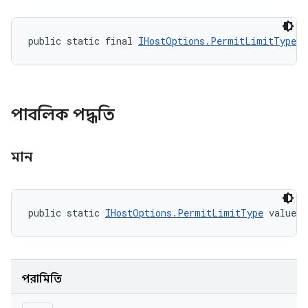
public static final 
IHostOptions.PermitLimitType
 C
পাবলিক পদ্ধতি
মান
public static 
IHostOptions.PermitLimitType
 valueO
পরামিতি