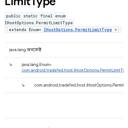
Limit
Type
public static final enum
IHostOptions.PermitLimitType
extends Enum<
IHostOptions.PermitLimitType
>
java.lang.অবজেক্ট
↳
java.lang.Enum<
com.android.tradefed.host.IHostOptions.PermitLimitTyp
↳
com.android.tradefed.host.IHostOptions.PermitL