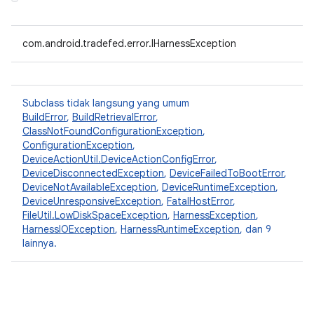
com.android.tradefed.error.IHarnessException
Subclass tidak langsung yang umum
BuildError
,
BuildRetrievalError
,
ClassNotFoundConfigurationException
,
ConfigurationException
,
DeviceActionUtil.DeviceActionConfigError
,
DeviceDisconnectedException
,
DeviceFailedToBootError
,
DeviceNotAvailableException
,
DeviceRuntimeException
,
DeviceUnresponsiveException
,
FatalHostError
,
FileUtil.LowDiskSpaceException
,
HarnessException
,
HarnessIOException
,
HarnessRuntimeException
, dan 9
lainnya.