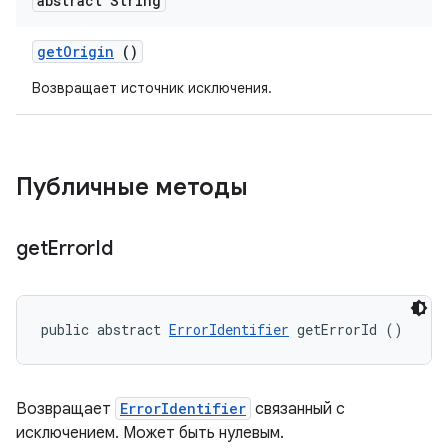
abstract String
get
Origin
()
Возвращает источник исключения.
Публичные методы
get
Error
Id
public abstract 
ErrorIdentifier
 getErrorId ()
Возвращает
ErrorIdentifier
связанный с
исключением. Может быть нулевым.