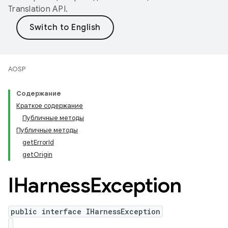
Translation API
.
AOSP
Содержание
Краткое содержание
Публичные методы
Публичные методы
getErrorId
getOrigin
IHarness
Exception
public interface IHarnessException