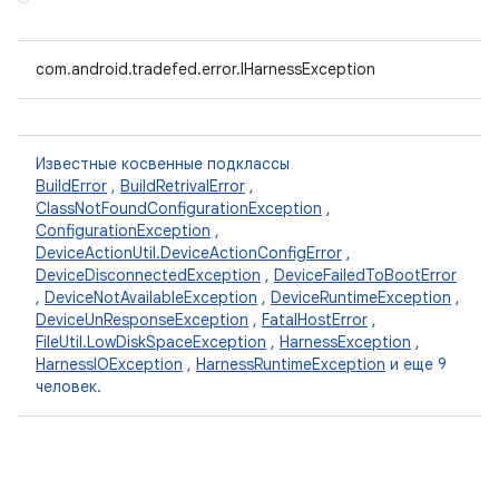
com.android.tradefed.error.IHarnessException
Известные косвенные подклассы
BuildError
,
BuildRetrivalError
,
ClassNotFoundConfigurationException
,
ConfigurationException
,
DeviceActionUtil.DeviceActionConfigError
,
DeviceDisconnectedException
,
DeviceFailedToBootError
,
DeviceNotAvailableException
,
DeviceRuntimeException
,
DeviceUnResponseException
,
FatalHostError
,
FileUtil.LowDiskSpaceException
,
HarnessException
,
HarnessIOException
,
HarnessRuntimeException
и еще 9
человек.