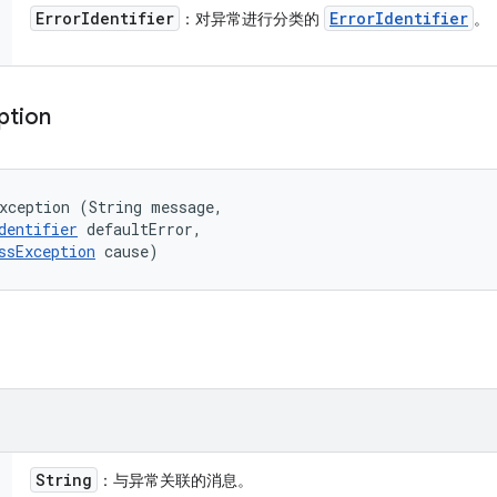
Error
Identifier
Error
Identifier
：对异常进行分类的
。
ption
xception (String message, 

dentifier
 defaultError, 

ssException
 cause)
String
：与异常关联的消息。