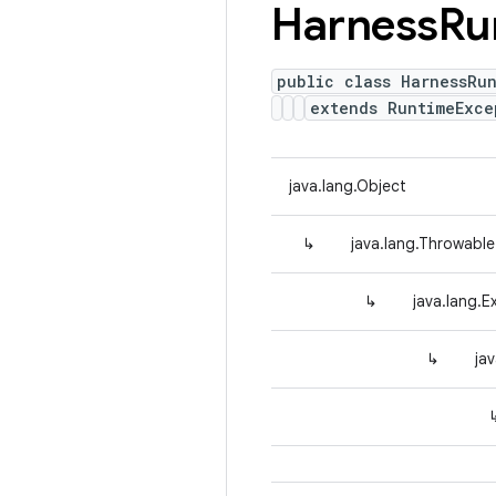
Harness
Ru
public class HarnessRu
extends RuntimeExc
java.lang.Object
↳
java.lang.Throwable
↳
java.lang.E
↳
ja