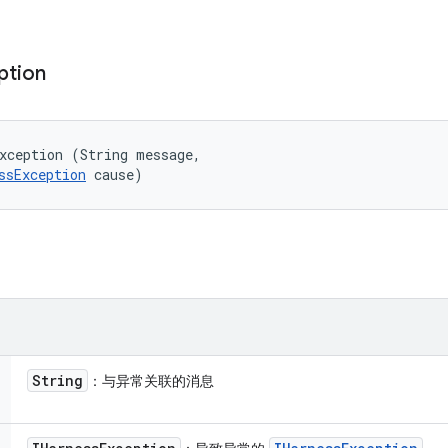
ption
xception (String message, 

ssException
 cause)
String
：与异常关联的消息