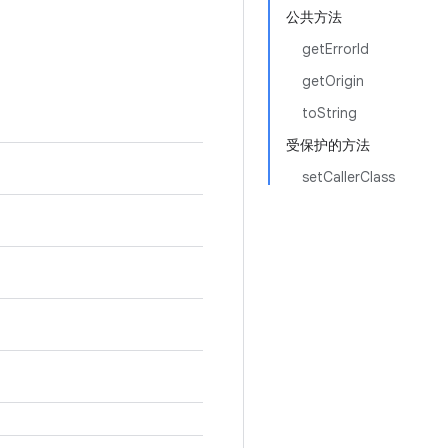
公共方法
getErrorId
getOrigin
toString
受保护的方法
setCallerClass