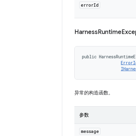
error
Id
Harness
Runtime
Exce
public HarnessRuntimeE
ErrorI
IHarne
异常的构造函数。
参数
message