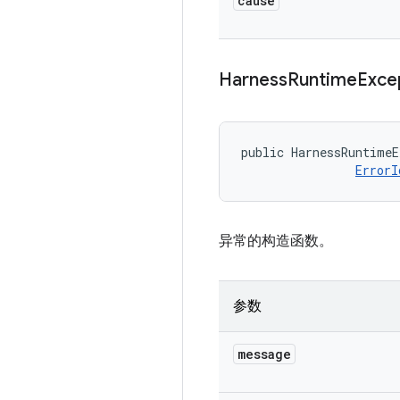
cause
Harness
Runtime
Exce
public HarnessRuntimeE
ErrorI
异常的构造函数。
参数
message