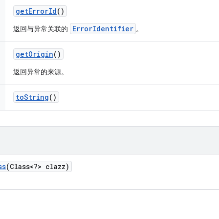
get
Error
Id
()
ErrorIdentifier
返回与异常关联的
。
get
Origin
()
返回异常的来源。
to
String
()
ss
(Class<?> clazz)