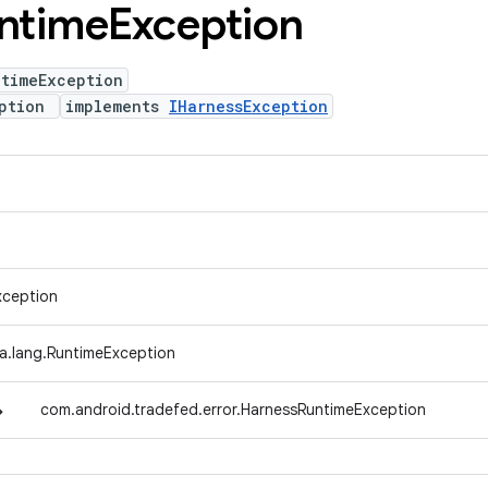
ntime
Exception
ntimeException
eption
implements
IHarnessException
xception
va.lang.RuntimeException
↳
com.android.tradefed.error.HarnessRuntimeException