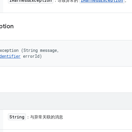
IHarness
Exception
IHarness
Exception
：导致异常的
。
ption
xception (String message, 

dentifier
 errorId)
String
：与异常关联的消息