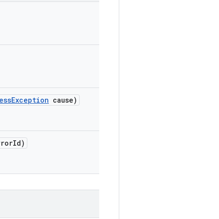
ess
Exception
cause)
ror
Id)