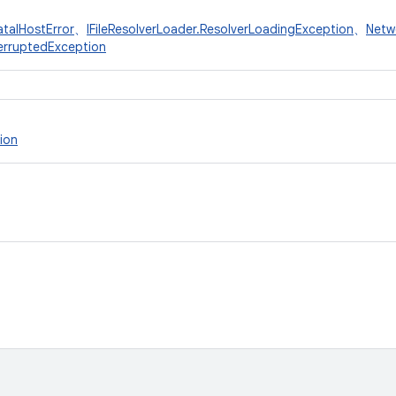
atalHostError
、
IFileResolverLoader.ResolverLoadingException
、
Netw
erruptedException
ion