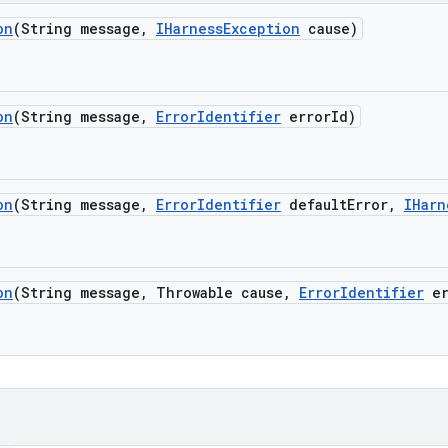
on
(String message
,
IHarness
Exception
cause)
on
(String message
,
Error
Identifier
error
Id)
on
(String message
,
Error
Identifier
default
Error
,
IHarn
on
(String message
,
Throwable cause
,
Error
Identifier
er