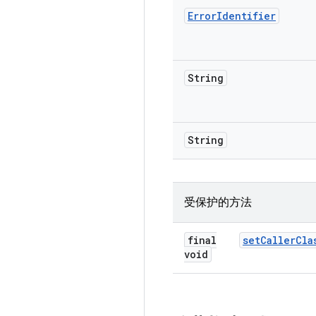
Error
Identifier
String
String
受保护的方法
final
set
Caller
Cla
void