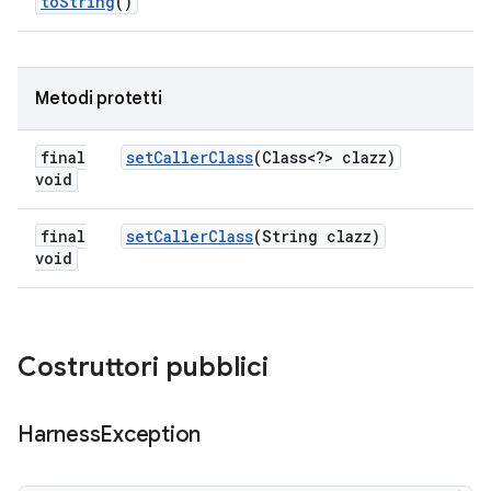
to
String
()
Metodi protetti
final
set
Caller
Class
(Class<?> clazz)
void
final
set
Caller
Class
(String clazz)
void
Costruttori pubblici
Harness
Exception