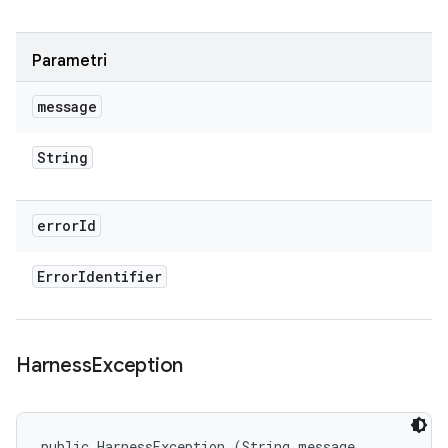
Parametri
message
String
error
Id
Error
Identifier
Harness
Exception
public HarnessException (String message, 
