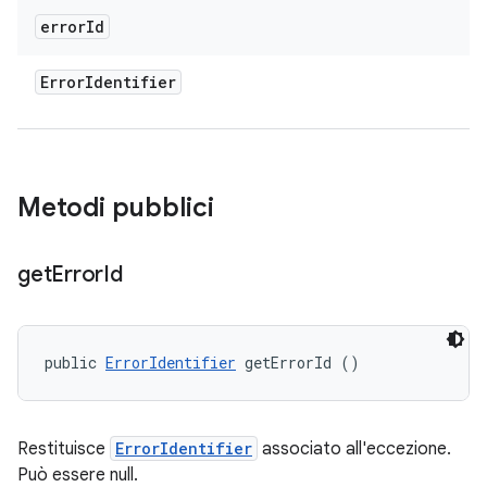
error
Id
Error
Identifier
Metodi pubblici
get
Error
Id
public 
ErrorIdentifier
 getErrorId ()
Restituisce
ErrorIdentifier
associato all'eccezione.
Può essere null.