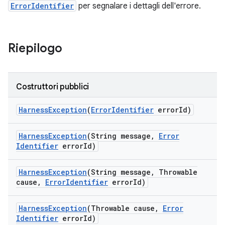
ErrorIdentifier
per segnalare i dettagli dell'errore.
Riepilogo
Costruttori pubblici
Harness
Exception
(
Error
Identifier
error
Id)
Harness
Exception
(String message
,
Error
Identifier
error
Id)
Harness
Exception
(String message
,
Throwable
cause
,
Error
Identifier
error
Id)
Harness
Exception
(Throwable cause
,
Error
Identifier
error
Id)