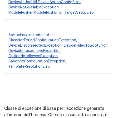
DeviceActionUtil.DeviceActionConfigError
,
DeviceNotAvailableException
,
ModulePusher.ModulePushError
,
TargetSetupError
Sottoclassi indirette note
ClassNotFoundConfigurationException
,
DeviceDisconnectedException
,
DeviceFailedToBootError
,
DeviceUnresponsiveException
,
OptionNotAllowedException
,
SandboxConfigurationException
,
TemplateResolutionError
Classe di eccezione di base per l'eccezione generata
all'interno dell'harness. Questa classe aiuta a riportare