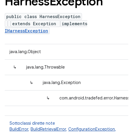
Harness
Exception
public class HarnessException
extends Exception
implements
IHarnessException
java.lang.Object
↳
java.lang.Throwable
↳
java.lang.Exception
↳
com.android.tradefed.error.HarnessE
Sottoclassi dirette note
BuildError
,
BuildRetrievalError
,
ConfigurationException
,