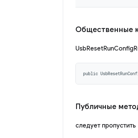
Общественные 
Usb
Reset
Run
Config
R
public UsbResetRunConf
Публичные мет
следует пропустить