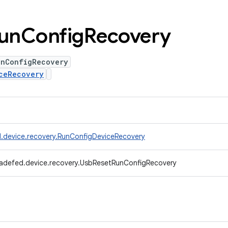
un
Config
Recovery
unConfigRecovery
ceRecovery
.device.recovery.RunConfigDeviceRecovery
radefed.device.recovery.UsbResetRunConfigRecovery