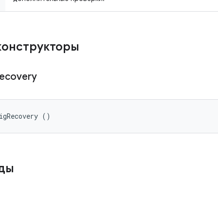
конструкторы
ecovery
igRecovery ()
оды