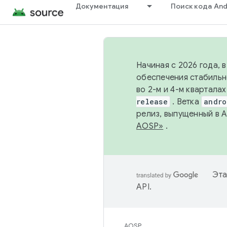
Документация
Поиск кода And
Начиная с 2026 года, 
обеспечения стабильн
во 2-м и 4-м квартала
release
. Ветка
andro
релиз, выпущенный в 
AOSP»
.
Эта
API
.
AOSP