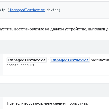
kip (
IManagedTestDevice
 device)
устить восстановление на данном устройстве, выполнив д
IManaged
Test
Device
IManaged
Test
Device
:
рассматри
восстановления.
True, если восстановление следует пропустить.