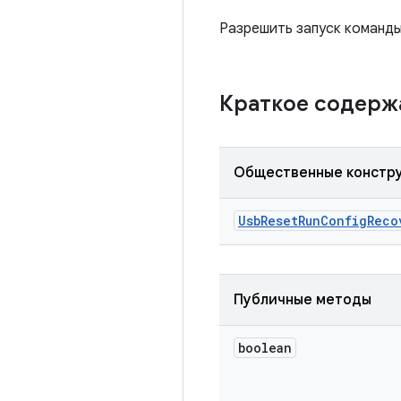
Разрешить запуск команды
Краткое содер
Общественные констр
Usb
Reset
Run
Config
Reco
Публичные методы
boolean