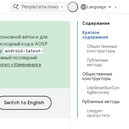
/
Содержание
Краткое
основной ветки и для
содержание
исходный код в AOSP
Общественные
ку
android-latest-
конструкторы
 самый последний
Публичные
здел «Изменения в
методы
Общественные
конструкторы
UsbResetRunCon
figRecovery
Публичные методы
следует
пропустить