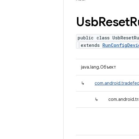
Usb
Reset
R
public class UsbResetR
extends
RunConfigDevi
java.lang.Объект
↳
com.android.tradefed
↳
com.android.t