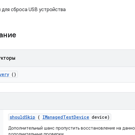
 для сброса USB устройства
жание
укторы
very
()
should
Skip
(
IManaged
Test
Device
device)
Дополнительный шанс пропустить восстановление на данно
дополнительные проверки.