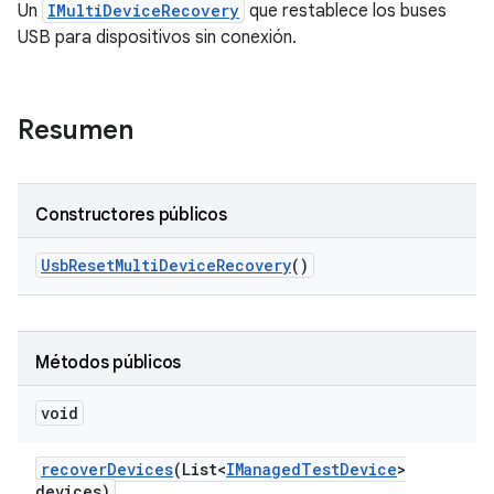
Un
IMultiDeviceRecovery
que restablece los buses
USB para dispositivos sin conexión.
Resumen
Constructores públicos
Usb
Reset
Multi
Device
Recovery
()
Métodos públicos
void
recover
Devices
(List<
IManaged
Test
Device
>
devices)