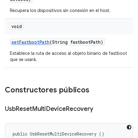
Recupera los dispositivos sin conexión en el host.
void
set
Fastboot
Path
(String fastboot
Path)
Establece la ruta de acceso al objeto binario de fastboot
que se usará.
Constructores públicos
Usb
Reset
Multi
Device
Recovery
public UsbResetMultiDeviceRecovery ()