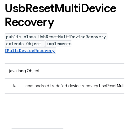
Usb
Reset
Multi
Device
Recovery
public class UsbResetMultiDeviceRecovery
extends Object
implements
IMultiDeviceRecovery
java.lang.Object
↳
com.android.tradefed.device.recovery.UsbResetMulti