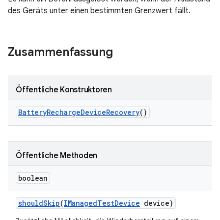
des Geräts unter einen bestimmten Grenzwert fällt.
Zusammenfassung
Öffentliche Konstruktoren
Battery
Recharge
Device
Recovery
()
Öffentliche Methoden
boolean
should
Skip
(
IManaged
Test
Device
device)