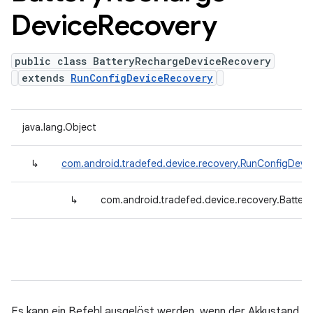
Device
Recovery
public class BatteryRechargeDeviceRecovery
extends
RunConfigDeviceRecovery
java.lang.Object
↳
com.android.tradefed.device.recovery.RunConfigDevi
↳
com.android.tradefed.device.recovery.Batte
Es kann ein Befehl ausgelöst werden, wenn der Akkustand