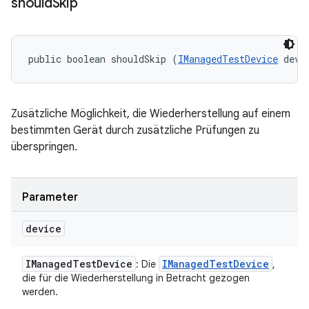
should
Skip
public boolean shouldSkip (
IManagedTestDevice
 devi
Zusätzliche Möglichkeit, die Wiederherstellung auf einem
bestimmten Gerät durch zusätzliche Prüfungen zu
überspringen.
Parameter
device
IManaged
Test
Device
IManaged
Test
Device
: Die
,
die für die Wiederherstellung in Betracht gezogen
werden.