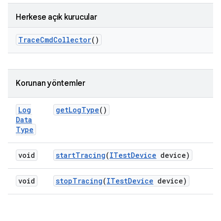
Herkese açık kurucular
Trace
Cmd
Collector
()
Korunan yöntemler
Log
get
Log
Type
()
Data
Type
void
start
Tracing
(
ITest
Device
device)
void
stop
Tracing
(
ITest
Device
device)