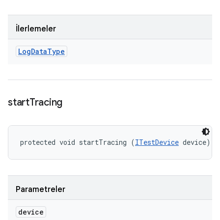
İlerlemeler
Log
Data
Type
start
Tracing
protected void startTracing (
ITestDevice
 device)
Parametreler
device