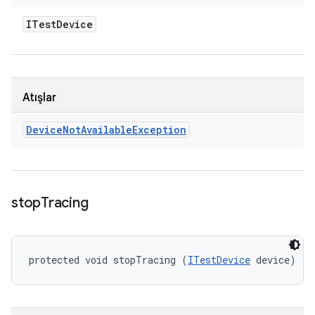
ITest
Device
Atışlar
Device
Not
Available
Exception
stop
Tracing
protected void stopTracing (
ITestDevice
 device)