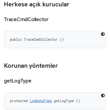
Herkese açık kurucular
Trace
Cmd
Collector
public TraceCmdCollector ()
Korunan yöntemler
get
Log
Type
protected 
LogDataType
 getLogType ()