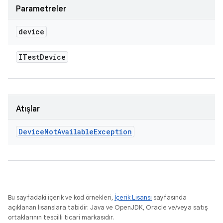
Parametreler
device
ITest
Device
Atışlar
Device
Not
Available
Exception
Bu sayfadaki içerik ve kod örnekleri,
İçerik Lisansı
sayfasında
açıklanan lisanslara tabidir. Java ve OpenJDK, Oracle ve/veya satış
ortaklarının tescilli ticari markasıdır.