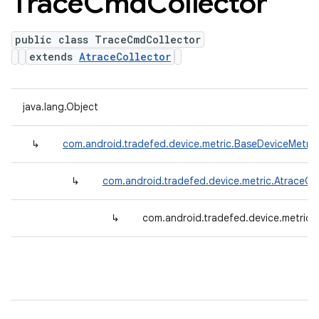
Trace
Cmd
Collector
public class TraceCmdCollector
extends
AtraceCollector
java.lang.Object
↳
com.android.tradefed.device.metric.BaseDeviceMetric
↳
com.android.tradefed.device.metric.AtraceCol
↳
com.android.tradefed.device.metric.