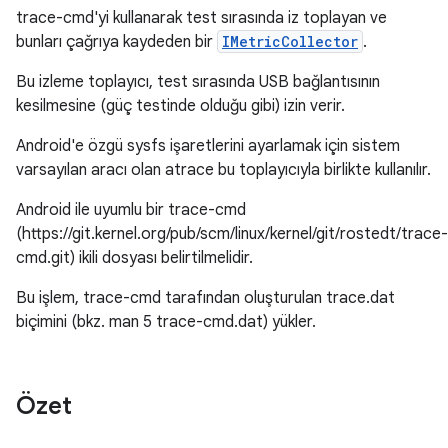
trace-cmd'yi kullanarak test sırasında iz toplayan ve
bunları çağrıya kaydeden bir
IMetricCollector
.
Bu izleme toplayıcı, test sırasında USB bağlantısının
kesilmesine (güç testinde olduğu gibi) izin verir.
Android'e özgü sysfs işaretlerini ayarlamak için sistem
varsayılan aracı olan atrace bu toplayıcıyla birlikte kullanılır.
Android ile uyumlu bir trace-cmd
(https://git.kernel.org/pub/scm/linux/kernel/git/rostedt/trace-
cmd.git) ikili dosyası belirtilmelidir.
Bu işlem, trace-cmd tarafından oluşturulan trace.dat
biçimini (bkz. man 5 trace-cmd.dat) yükler.
Özet