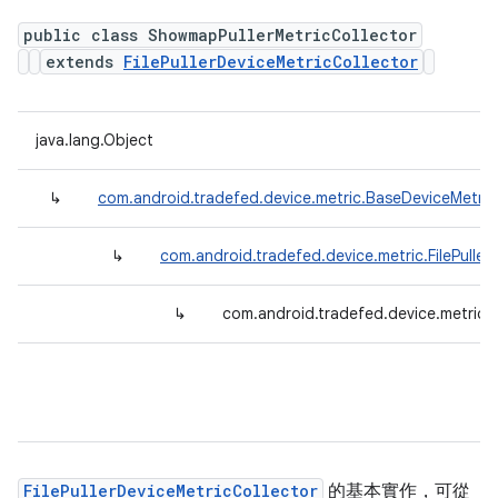
public class ShowmapPullerMetricCollector
extends
FilePullerDeviceMetricCollector
java.lang.Object
↳
com.android.tradefed.device.metric.BaseDeviceMetric
↳
com.android.tradefed.device.metric.FilePuller
↳
com.android.tradefed.device.metric.
FilePullerDeviceMetricCollector
的基本實作，可從