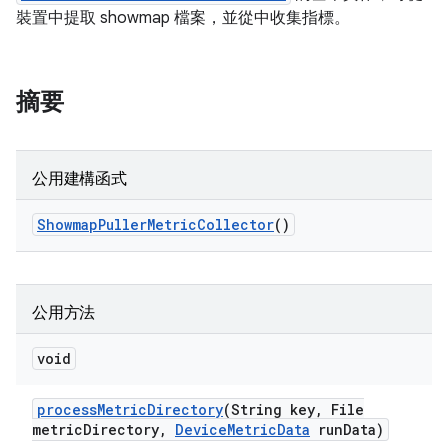
裝置中提取 showmap 檔案，並從中收集指標。
摘要
公用建構函式
Showmap
Puller
Metric
Collector
()
公用方法
void
process
Metric
Directory
(String key
,
File
metric
Directory
,
Device
Metric
Data
run
Data)