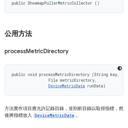
public ShowmapPullerMetricCollector ()
公用方法
process
Metric
Directory
public void processMetricDirectory (String key, 

                File metricDirectory, 

DeviceMetricData
 runData)
方法實作項目應允許記錄目錄，並剖析目錄以取得指標，然
後將指標放入
DeviceMetricData
。