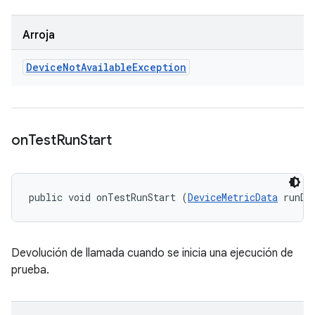
Arroja
Device
Not
Available
Exception
on
Test
Run
Start
public void onTestRunStart (
DeviceMetricData
 runDa
Devolución de llamada cuando se inicia una ejecución de
prueba.