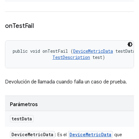
on
Test
Fail
public void onTestFail (
DeviceMetricData
 testData, 
TestDescription
 test)
Devolución de llamada cuando falla un caso de prueba.
Parámetros
test
Data
Device
Metric
Data
Device
Metric
Data
: Es el
que