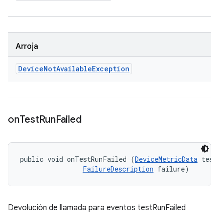
Arroja
Device
Not
Available
Exception
on
Test
Run
Failed
public void onTestRunFailed (
DeviceMetricData
 testD
FailureDescription
 failure)
Devolución de llamada para eventos testRunFailed