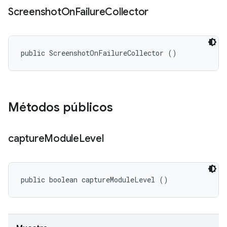
Screenshot
On
Failure
Collector
public ScreenshotOnFailureCollector ()
Métodos públicos
capture
Module
Level
public boolean captureModuleLevel ()