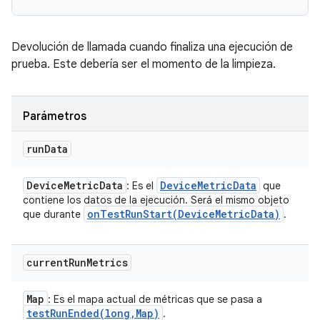
Devolución de llamada cuando finaliza una ejecución de
prueba. Este debería ser el momento de la limpieza.
Parámetros
run
Data
Device
Metric
Data
Device
Metric
Data
: Es el
que
contiene los datos de la ejecución. Será el mismo objeto
onTestRunStart(
Device
Metric
Data)
que durante
.
current
Run
Metrics
Map
: Es el mapa actual de métricas que se pasa a
testRunEnded(
long
,
Map)
.