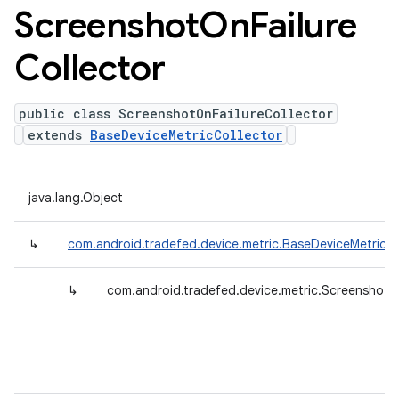
Screenshot
On
Failure
Collector
public class ScreenshotOnFailureCollector
extends
BaseDeviceMetricCollector
java.lang.Object
↳
com.android.tradefed.device.metric.BaseDeviceMetricCo
↳
com.android.tradefed.device.metric.ScreenshotOn