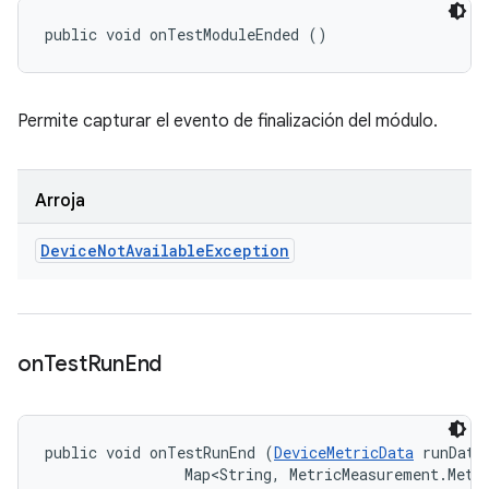
public void onTestModuleEnded ()
Permite capturar el evento de finalización del módulo.
Arroja
Device
Not
Available
Exception
on
Test
Run
End
public void onTestRunEnd (
DeviceMetricData
 runData,
                Map<String, MetricMeasurement.Metr