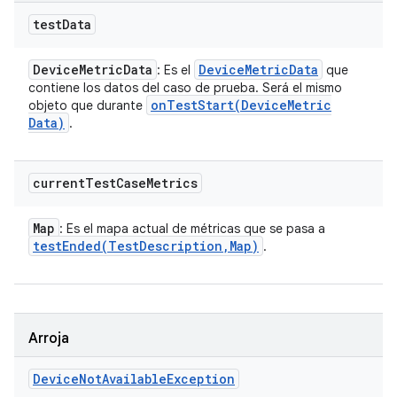
test
Data
Device
Metric
Data
Device
Metric
Data
: Es el
que
contiene los datos del caso de prueba. Será el mismo
onTestStart(
Device
Metric
objeto que durante
Data)
.
current
Test
Case
Metrics
Map
: Es el mapa actual de métricas que se pasa a
testEnded(
Test
Description
,
Map)
.
Arroja
Device
Not
Available
Exception