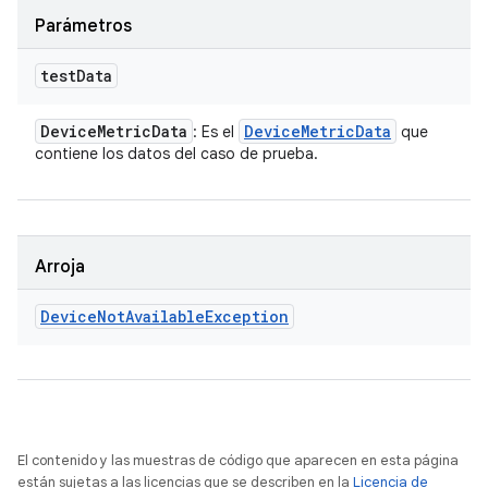
Parámetros
test
Data
Device
Metric
Data
Device
Metric
Data
: Es el
que
contiene los datos del caso de prueba.
Arroja
Device
Not
Available
Exception
El contenido y las muestras de código que aparecen en esta página
están sujetas a las licencias que se describen en la
Licencia de