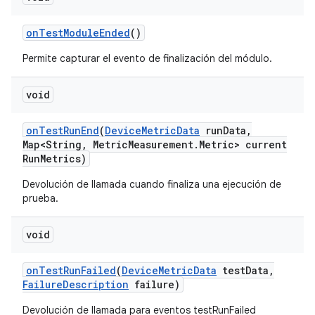
on
Test
Module
Ended
()
Permite capturar el evento de finalización del módulo.
void
on
Test
Run
End
(
Device
Metric
Data
run
Data
,
Map<String
,
Metric
Measurement
.
Metric> current
Run
Metrics)
Devolución de llamada cuando finaliza una ejecución de
prueba.
void
on
Test
Run
Failed
(
Device
Metric
Data
test
Data
,
Failure
Description
failure)
Devolución de llamada para eventos testRunFailed