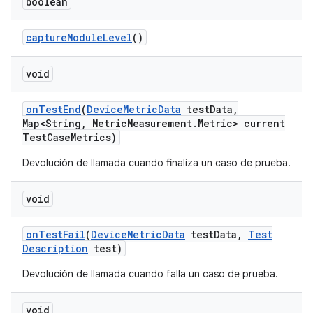
boolean
capture
Module
Level
()
void
on
Test
End
(
Device
Metric
Data
test
Data
,
Map<String
,
Metric
Measurement
.
Metric> current
Test
Case
Metrics)
Devolución de llamada cuando finaliza un caso de prueba.
void
on
Test
Fail
(
Device
Metric
Data
test
Data
,
Test
Description
test)
Devolución de llamada cuando falla un caso de prueba.
void