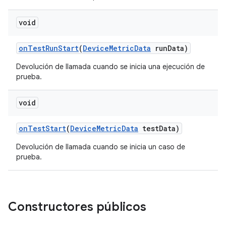
void
on
Test
Run
Start
(
Device
Metric
Data
run
Data)
Devolución de llamada cuando se inicia una ejecución de
prueba.
void
on
Test
Start
(
Device
Metric
Data
test
Data)
Devolución de llamada cuando se inicia un caso de
prueba.
Constructores públicos