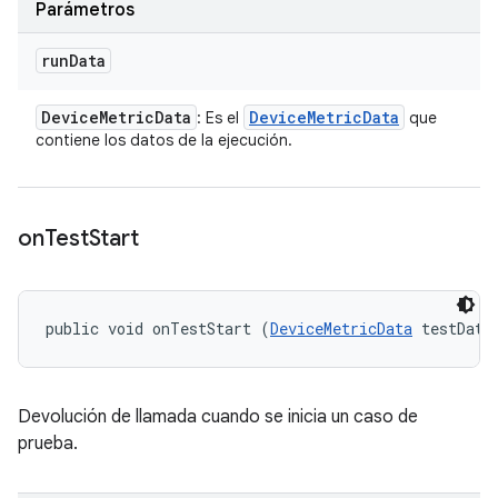
Parámetros
run
Data
Device
Metric
Data
Device
Metric
Data
: Es el
que
contiene los datos de la ejecución.
on
Test
Start
public void onTestStart (
DeviceMetricData
 testData
Devolución de llamada cuando se inicia un caso de
prueba.