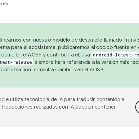
arch
alinearnos con nuestro modelo de desarrollo llamado Trunk S
forma para el ecosistema, publicaremos el código fuente en
 compilar el AOSP y contribuir a él, usa
android-latest-r
test-release
siempre hará referencia a la versión más reci
 información, consulta
Cambios en el AOSP
.
gle utiliza tecnología de IA para traducir contenido a
as traducciones realizadas con IA pueden contener