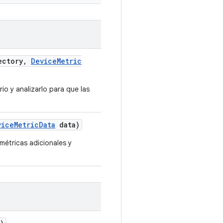
ectory
,
Device
Metric
io y analizarlo para que las
vice
Metric
Data
data)
métricas adicionales y