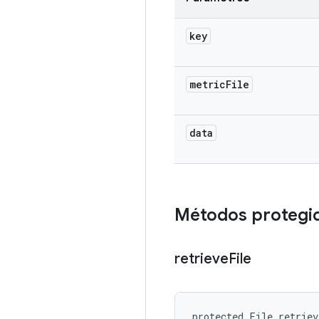
key
metric
File
data
Métodos protegi
retrieve
File
protected File retrie