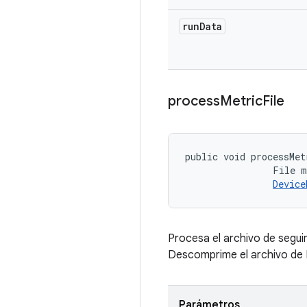
run
Data
process
Metric
File
public void processMet
                File m
Device
Procesa el archivo de seguim
Descomprime el archivo de P
Parámetros