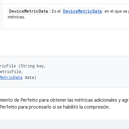
Device
Metric
Data
Device
Metric
Data
: Es el
en el que se
métricas.
ricFile (String key, 

etricFile, 

MetricData
 data)
iento de Perfetto para obtener las métricas adicionales y agré
erfetto para procesarlo si se habilitó la compresión.