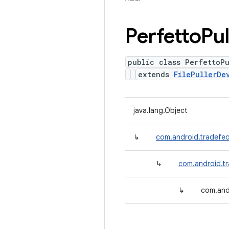
Perfetto
Pul
public class PerfettoPu
extends
FilePullerDe
java.lang.Object
↳
com.android.tradefed
↳
com.android.tr
↳
com.andr