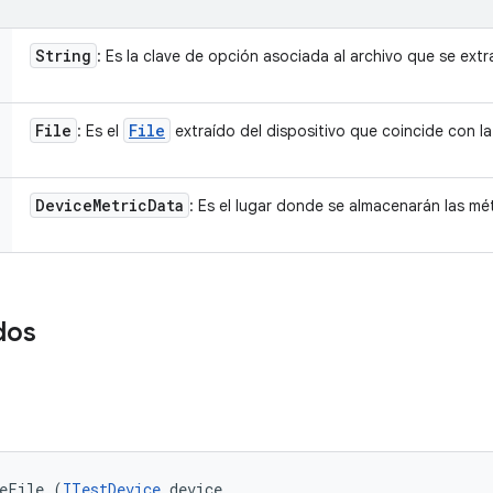
String
: Es la clave de opción asociada al archivo que se extra
File
File
: Es el
extraído del dispositivo que coincide con la
Device
Metric
Data
: Es el lugar donde se almacenarán las mét
dos
veFile (
ITestDevice
 device, 
