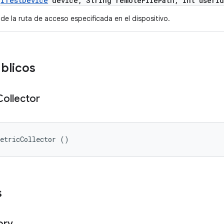
(
ITest
Device
device
,
String remote
File
Path
,
int user
Id
 de la ruta de acceso especificada en el dispositivo.
blicos
Collector
MetricCollector ()
s
ory