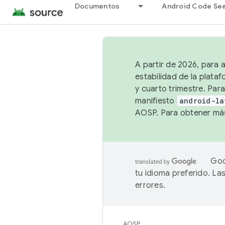
Documentos
Android Code Se
A partir de 2026, para 
estabilidad de la plata
y cuarto trimestre. Para
manifiesto
android-la
AOSP. Para obtener más
Goo
tu idioma preferido. L
errores.
AOSP