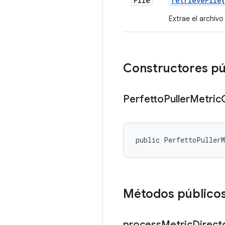
File
retrieve
File
Extrae el archivo
Constructores pú
Perfetto
Puller
Metric
public PerfettoPuller
Métodos público
process
Metric
Direct