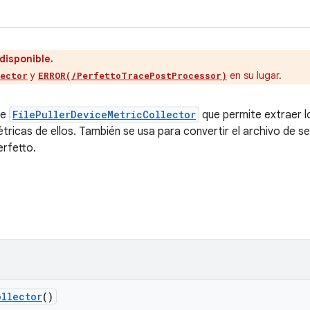
disponible.
y
en su lugar.
lector
ERROR(/PerfettoTracePostProcessor)
de
FilePullerDeviceMetricCollector
que permite extraer l
métricas de ellos. También se usa para convertir el archivo de 
erfetto.
ollector
()