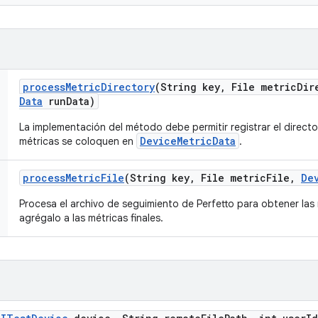
process
Metric
Directory
(String key
,
File metric
Dir
Data
run
Data)
La implementación del método debe permitir registrar el director
DeviceMetricData
métricas se coloquen en
.
process
Metric
File
(String key
,
File metric
File
,
De
Procesa el archivo de seguimiento de Perfetto para obtener las 
agrégalo a las métricas finales.