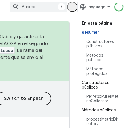
/
En esta página
Resumen
table y garantizar la
Constructores
 el AOSP en el segundo
públicos
elease
. La rama del
Métodos
ente que se envió al
públicos
Métodos
protegidos
Constructores
públicos
PerfettoPullerMet
ricCollector
Métodos públicos
processMetricDir
ectory