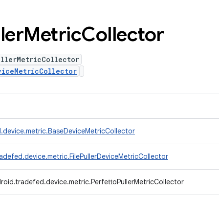
ler
Metric
Collector
llerMetricCollector
viceMetricCollector
.device.metric.BaseDeviceMetricCollector
adefed.device.metric.FilePullerDeviceMetricCollector
oid.tradefed.device.metric.PerfettoPullerMetricCollector