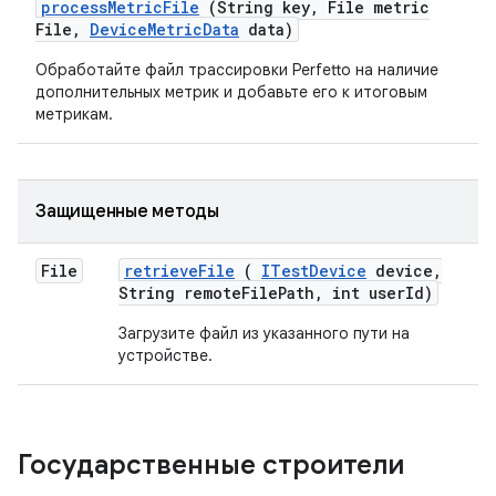
process
Metric
File
(String key
,
File metric
File
,
Device
Metric
Data
data)
Обработайте файл трассировки Perfetto на наличие
дополнительных метрик и добавьте его к итоговым
метрикам.
Защищенные методы
File
retrieve
File
(
ITest
Device
device
,
String remote
File
Path
,
int user
Id)
Загрузите файл из указанного пути на
устройстве.
Государственные строители