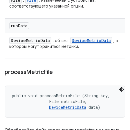
File
File
:
, извлеченный с устройства,
соответствующего указанной опции.
run
Data
Device
Metric
Data
Device
Metric
Data
: объект
, в
котором могут храниться метрики.
process
Metric
File
public void processMetricFile (String key, 

                File metricFile, 

DeviceMetricData
 data)