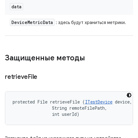
data
Device
Metric
Data
: здесь будут храниться метрики.
Защищенные методы
retrieve
File
protected File retrieveFile (
ITestDevice
 device, 

                String remoteFilePath, 

                int userId)