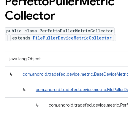
Perfetto
Puller
Metric
Collector
public class PerfettoPullerMetricCollector
extends
FilePullerDeviceMetricCollector
java.lang.Object
↳
com.android.tradefed.device.metric.BaseDeviceMetricCo
↳
com.android.tradefed.device.metric.FilePullerDev
↳
com.android.tradefed.device.metric.Perfett