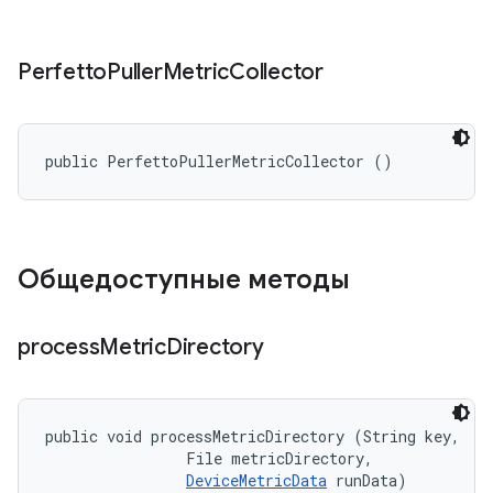
Perfetto
Puller
Metric
Collector
public PerfettoPullerMetricCollector ()
Общедоступные методы
process
Metric
Directory
public void processMetricDirectory (String key, 

                File metricDirectory, 

DeviceMetricData
 runData)