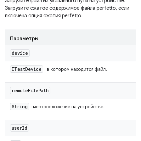
Загрузите файл из указанного пути на устройстве.
Загрузите сжатое содержимое файла perfetto, если
включена опция сжатия perfetto.
Параметры
device
ITest
Device
: в котором находится файл.
remote
File
Path
String
: местоположение на устройстве.
user
Id