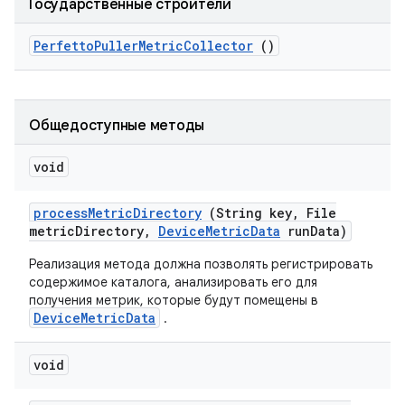
Государственные строители
Perfetto
Puller
Metric
Collector
()
Общедоступные методы
void
process
Metric
Directory
(String key
,
File
metric
Directory
,
Device
Metric
Data
run
Data)
Реализация метода должна позволять регистрировать
содержимое каталога, анализировать его для
получения метрик, которые будут помещены в
DeviceMetricData
.
void