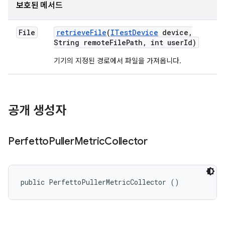
보호된 메서드
File
retrieve
File
(
ITest
Device
device
,
String remote
File
Path
,
int user
Id)
기기의 지정된 경로에서 파일을 가져옵니다.
공개 생성자
Perfetto
Puller
Metric
Collector
public PerfettoPullerMetricCollector ()