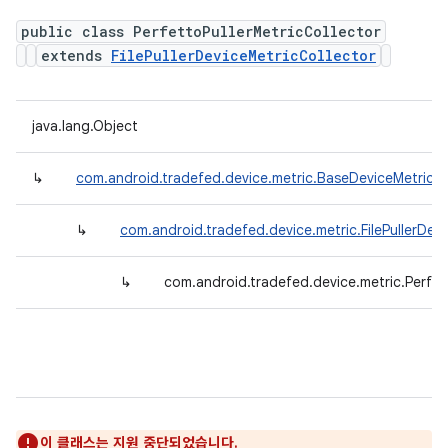
public class PerfettoPullerMetricCollector
extends
FilePullerDeviceMetricCollector
java.lang.Object
↳
com.android.tradefed.device.metric.BaseDeviceMetricCo
↳
com.android.tradefed.device.metric.FilePullerDev
↳
com.android.tradefed.device.metric.Perfett
이 클래스는 지원 중단되었습니다.