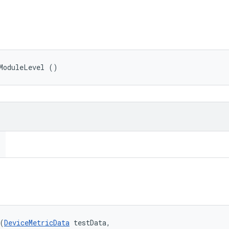
ModuleLevel ()
(
DeviceMetricData
 testData, 
