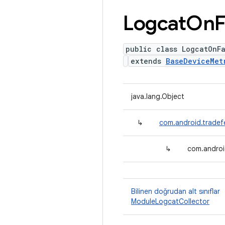
Logcat
On
F
public class LogcatOnFa
extends
BaseDeviceMet
java.lang.Object
↳
com.android.tradef
↳
com.androi
Bilinen doğrudan alt sınıflar
ModuleLogcatCollector