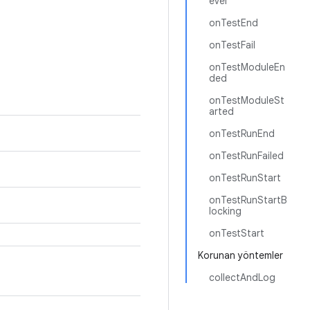
evel
onTestEnd
onTestFail
onTestModuleEn
ded
onTestModuleSt
arted
onTestRunEnd
onTestRunFailed
onTestRunStart
onTestRunStartB
locking
onTestStart
Korunan yöntemler
collectAndLog