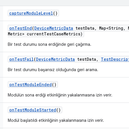
capture
Module
Level
()
on
Test
End
(
Device
Metric
Data
test
Data
,
Map<String
,
M
Metric> current
Test
Case
Metrics)
Bir test durumu sona erdiğinde geri çağırma.
on
Test
Fail
(
Device
Metric
Data
test
Data
,
Test
Descrip
Bir test durumu başarısız olduğunda geri arama.
on
Test
Module
Ended
()
Modülün sona erdiği etkinliğinin yakalanmasına izin verir.
on
Test
Module
Started
()
Modül başlatıldı etkinliğinin yakalanmasına izin verir.