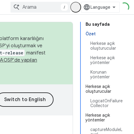
/
Bu sayfada
Özet
latform kararlılığını
Herkese açık
SP'yi oluşturmak ve
oluşturucular
t-release
manifest
Herkese açık
n
AOSP'de yapılan
yöntemler
Korunan
yöntemler
Herkese açık
oluşturucular
LogcatOnFailure
Collector
Herkese açık
yöntemler
captureModuleL