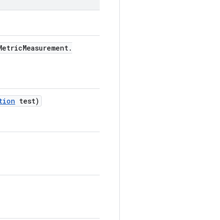
etric
Measurement
.
tion
test)