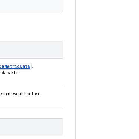
ce
Metric
Data
.
olacaktır.
lerin mevcut haritası.