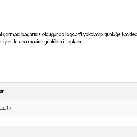
lıştırması başarısız olduğunda logcat'i yakalayıp günlüğe kayded
zeylerde ana makine günlükleri toplanır.
ar
tor
()