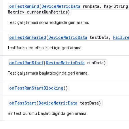
on
Test
Run
End
(
Device
Metric
Data
run
Data
,
Map<String
Metric> current
Run
Metrics)
Test çalıştırması sona erdiğinde geri arama.
on
Test
Run
Failed
(
Device
Metric
Data
test
Data
,
Failur
testRunFailed etkinlikleri için geri arama
on
Test
Run
Start
(
Device
Metric
Data
run
Data)
Test çalıştırması başlatıldığında geri arama.
on
Test
Run
Start
Blocking
()
on
Test
Start
(
Device
Metric
Data
test
Data)
Bir test durumu başlatıldığında geri arama.