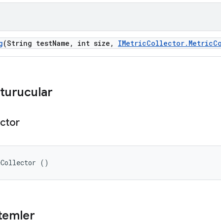
g
(String test
Name
,
int size
,
IMetric
Collector
.
Metric
C
turucular
ector
eCollector ()
temler