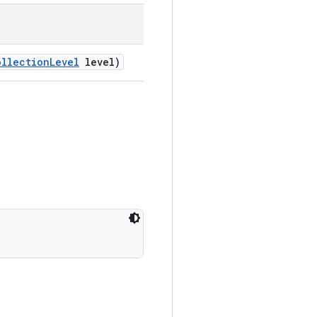
ollection
Level
level)