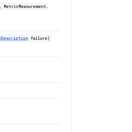
,
Metric
Measurement
.
e
Description
failure)