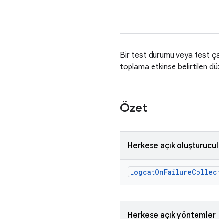
Bir test durumu veya test ça
toplama etkinse belirtilen dü
Özet
Herkese açık oluşturucul
Logcat
On
Failure
Collec
Herkese açık yöntemler