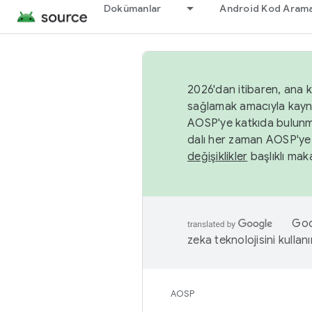
Dokümanlar
Android Kod Arama
2026'dan itibaren, ana k
sağlamak amacıyla kayn
AOSP'ye katkıda bulunm
dalı her zaman AOSP'ye 
değişiklikler
başlıklı maka
Goog
zeka teknolojisini kullanı
AOSP