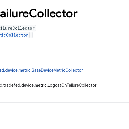
ailure
Collector
ilureCollector
ricCollector
ed.device.metric.BaseDeviceMetricCollector
d.tradefed.device.metric.LogcatOnFailureCollector