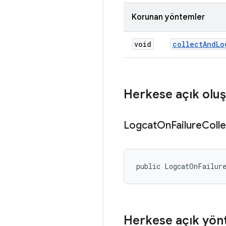
Korunan yöntemler
void
collect
And
Lo
Herkese açık oluş
Logcat
On
Failure
Coll
public LogcatOnFailur
Herkese açık yön