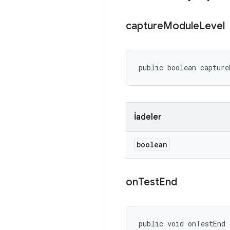
capture
Module
Level
public boolean capture
İadeler
boolean
on
Test
End
public void onTestEnd 