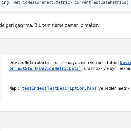
ring, MetricMeasurement.Metric> currentTestCaseMetrics)
de geri çağırma. Bu, temizleme zamanı olmalıdır.
Device
Metric
Data
Devi
: Test senaryosunun verilerini tutan
onTestStart(
Device
Metric
Data)
sırasındakiyle aynı nesne 
Map
testEnded(
Test
Description
,
Map)
:
'ye iletilen metrik