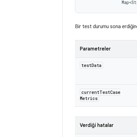
                Map<St
Bir test durumu sona erdiğin
Parametreler
test
Data
current
Test
Case
Metrics
Verdiği hatalar