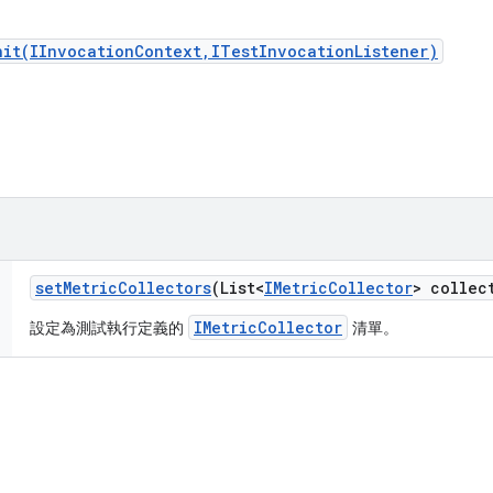
nit(IInvocationContext,ITestInvocationListener)
set
Metric
Collectors
(List<
IMetric
Collector
> collec
IMetricCollector
設定為測試執行定義的
清單。