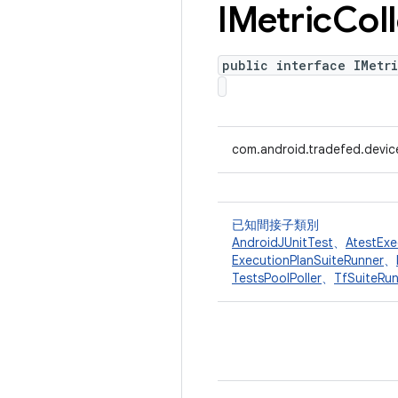
IMetric
Col
public interface IMetr
com.android.tradefed.device
已知間接子類別
AndroidJUnitTest
、
AtestExe
ExecutionPlanSuiteRunner
、
TestsPoolPoller
、
TfSuiteRu