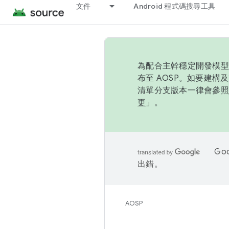
文件
Android 程式碼搜尋工具
為配合主幹穩定開發模型，
布至 AOSP。如要建構及
清單分支版本一律會參照推
更
」。
Go
出錯。
AOSP