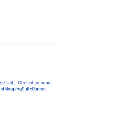
geTest
、
CtsTestLauncher
、
estMappingSuiteRunner
、