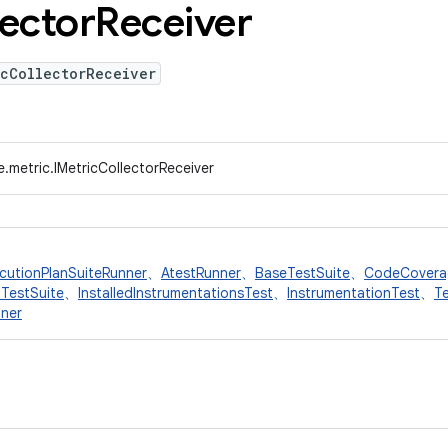
lector
Receiver
icCollectorReceiver
.metric.IMetricCollectorReceiver
cutionPlanSuiteRunner
、
AtestRunner
、
BaseTestSuite
、
CodeCovera
ITestSuite
、
InstalledInstrumentationsTest
、
InstrumentationTest
、
T
nner