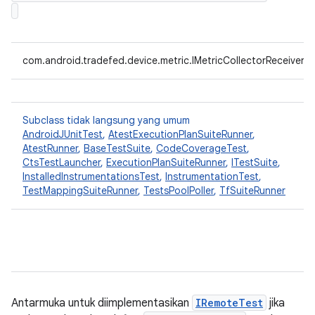
com.android.tradefed.device.metric.IMetricCollectorReceiver
Subclass tidak langsung yang umum
AndroidJUnitTest
,
AtestExecutionPlanSuiteRunner
,
AtestRunner
,
BaseTestSuite
,
CodeCoverageTest
,
CtsTestLauncher
,
ExecutionPlanSuiteRunner
,
ITestSuite
,
InstalledInstrumentationsTest
,
InstrumentationTest
,
TestMappingSuiteRunner
,
TestsPoolPoller
,
TfSuiteRunner
Antarmuka untuk diimplementasikan
IRemoteTest
jika