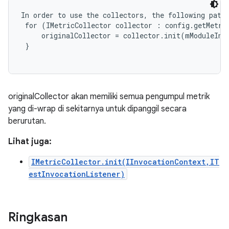
In order to use the collectors, the following patte
 for (IMetricCollector collector : config.getMetric
     originalCollector = collector.init(mModuleInvo
 }

originalCollector akan memiliki semua pengumpul metrik
yang di-wrap di sekitarnya untuk dipanggil secara
berurutan.
Lihat juga:
IMetricCollector.init(IInvocationContext,IT
estInvocationListener)
Ringkasan