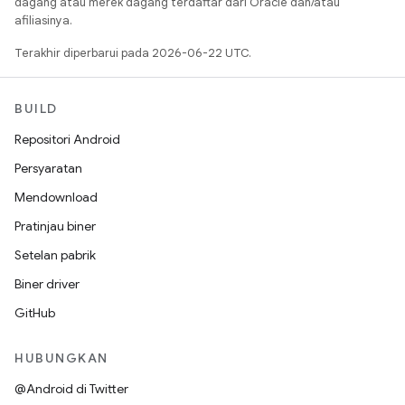
dagang atau merek dagang terdaftar dari Oracle dan/atau
afiliasinya.
Terakhir diperbarui pada 2026-06-22 UTC.
BUILD
Repositori Android
Persyaratan
Mendownload
Pratinjau biner
Setelan pabrik
Biner driver
GitHub
HUBUNGKAN
@Android di Twitter