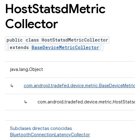
Host
Statsd
Metric
Collector
public class HostStatsdMetricCollector
extends
BaseDeviceMetricCollector
java.lang.Object
↳
com.android.tradefed.device.metric.BaseDeviceMetricCo
↳
com.android.tradefed.device.metric.HostStatsdM
Subclases directas conocidas
BluetoothConnectionLatencyCollector