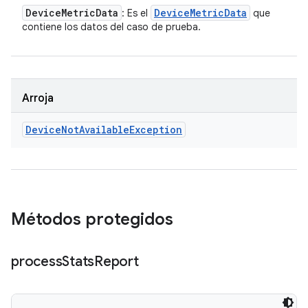
Device
Metric
Data
Device
Metric
Data
: Es el
que
contiene los datos del caso de prueba.
Arroja
Device
Not
Available
Exception
Métodos protegidos
process
Stats
Report