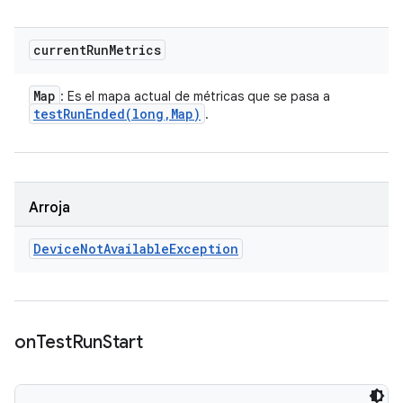
current
Run
Metrics
Map
: Es el mapa actual de métricas que se pasa a
testRunEnded(
long
,
Map)
.
Arroja
Device
Not
Available
Exception
on
Test
Run
Start