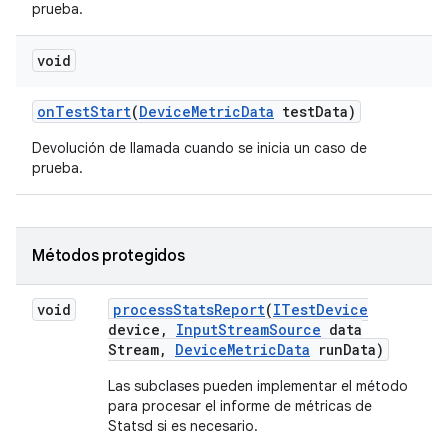
prueba.
void
on
Test
Start
(
Device
Metric
Data
test
Data)
Devolución de llamada cuando se inicia un caso de
prueba.
Métodos protegidos
void
process
Stats
Report
(
ITest
Device
device
,
Input
Stream
Source
data
Stream
,
Device
Metric
Data
run
Data)
Las subclases pueden implementar el método
para procesar el informe de métricas de
Statsd si es necesario.