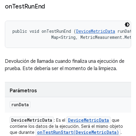
on
Test
Run
End
public void onTestRunEnd (
DeviceMetricData
 runData,
                Map<String, MetricMeasurement.Metr
Devolución de llamada cuando finaliza una ejecución de
prueba. Este debería ser el momento de la limpieza.
Parámetros
run
Data
Device
Metric
Data
Device
Metric
Data
: Es el
que
contiene los datos de la ejecución. Será el mismo objeto
onTestRunStart(
Device
Metric
Data)
que durante
.