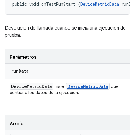
public void onTestRunStart (
DeviceMetricData
 runDa
Devolución de llamada cuando se inicia una ejecución de
prueba.
Parámetros
run
Data
Device
Metric
Data
Device
Metric
Data
: Es el
que
contiene los datos de la ejecución.
Arroja