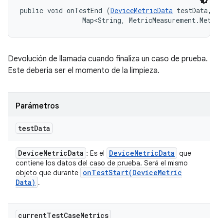
public void onTestEnd (
DeviceMetricData
 testData, 

                Map<String, MetricMeasurement.Metr
Devolución de llamada cuando finaliza un caso de prueba.
Este debería ser el momento de la limpieza.
Parámetros
test
Data
Device
Metric
Data
Device
Metric
Data
: Es el
que
contiene los datos del caso de prueba. Será el mismo
onTestStart(
Device
Metric
objeto que durante
Data)
.
current
Test
Case
Metrics