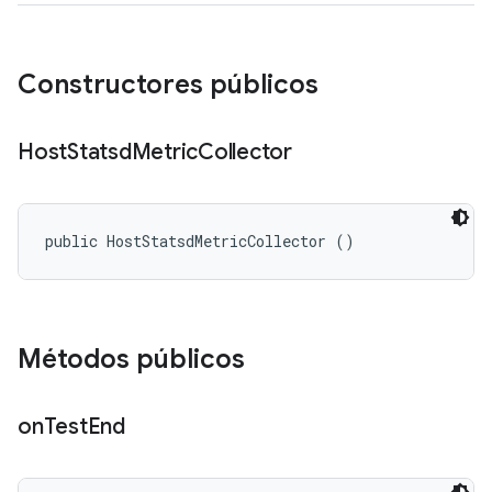
Constructores públicos
Host
Statsd
Metric
Collector
public HostStatsdMetricCollector ()
Métodos públicos
on
Test
End