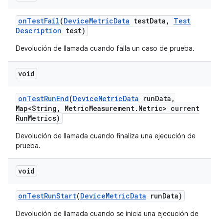
on
Test
Fail
(
Device
Metric
Data
test
Data
,
Test
Description
test)
Devolución de llamada cuando falla un caso de prueba.
void
on
Test
Run
End
(
Device
Metric
Data
run
Data
,
Map<String
,
Metric
Measurement
.
Metric> current
Run
Metrics)
Devolución de llamada cuando finaliza una ejecución de
prueba.
void
on
Test
Run
Start
(
Device
Metric
Data
run
Data)
Devolución de llamada cuando se inicia una ejecución de