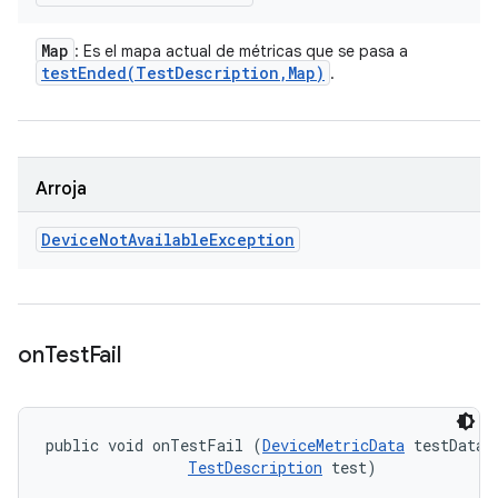
Map
: Es el mapa actual de métricas que se pasa a
testEnded(
Test
Description
,
Map)
.
Arroja
Device
Not
Available
Exception
on
Test
Fail
public void onTestFail (
DeviceMetricData
 testData, 
TestDescription
 test)