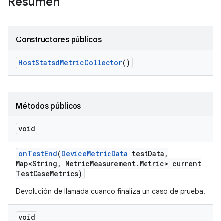
Resumen
Constructores públicos
Host
Statsd
Metric
Collector
()
Métodos públicos
void
on
Test
End
(
Device
Metric
Data
test
Data
,
Map<String
,
Metric
Measurement
.
Metric> current
Test
Case
Metrics)
Devolución de llamada cuando finaliza un caso de prueba.
void