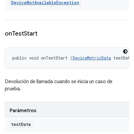
Device
Not
Available
Exception
on
Test
Start
public void onTestStart (
DeviceMetricData
 testData
Devolución de llamada cuando se inicia un caso de
prueba.
Parámetros
test
Data