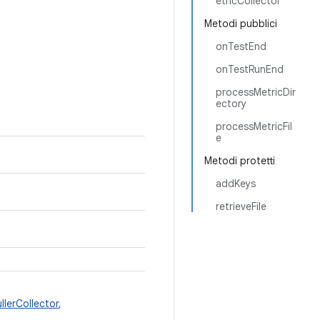
etricCollector
Metodi pubblici
onTestEnd
onTestRunEnd
processMetricDir
ectory
processMetricFil
e
Metodi protetti
addKeys
retrieveFile
ullerCollector
,