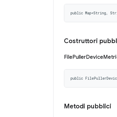
public Map<String, Str
Costruttori pubbl
File
Puller
Device
Metri
public FilePullerDevi
Metodi pubblici