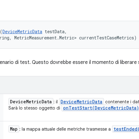
(
DeviceMetricData
 testData, 

ring, MetricMeasurement.Metric> currentTestCaseMetrics)
cenario di test. Questo dovrebbe essere il momento di liberare 
Device
Metric
Data
Device
Metric
Data
: il
contenente i dati
onTestStart(
Device
Metric
Data)
Sarà lo stesso oggetto di
Map
testEnded
: la mappa attuale delle metriche trasmesse a