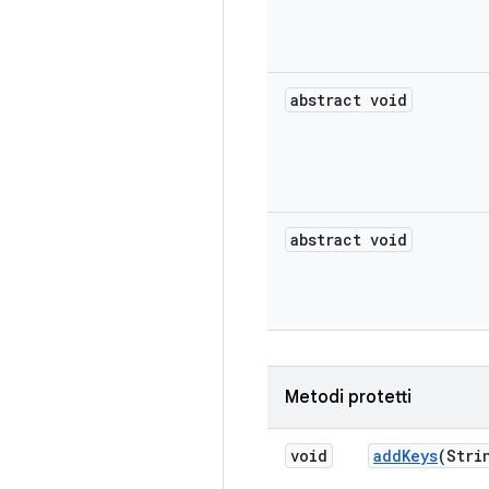
abstract void
abstract void
Metodi protetti
void
add
Keys
(Stri