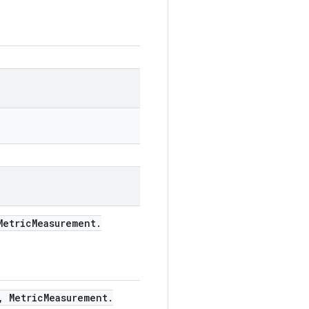
etric
Measurement
.
,
Metric
Measurement
.