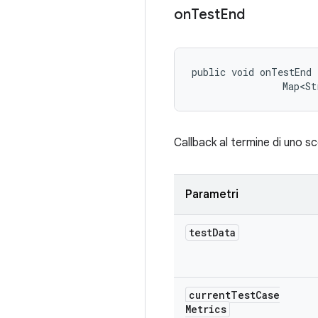
on
Test
End
public void onTestEnd 
                Map<St
Callback al termine di uno s
Parametri
test
Data
current
Test
Case
Metrics