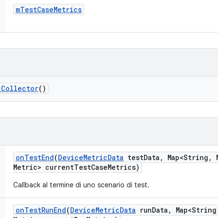
m
Test
Case
Metrics
c
Collector
()
on
Test
End
(
Device
Metric
Data
test
Data
,
Map<String
,
M
Metric> current
Test
Case
Metrics)
Callback al termine di uno scenario di test.
on
Test
Run
End
(
Device
Metric
Data
run
Data
,
Map<String