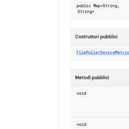
public Map<String
,
String>
Costruttori pubblici
File
Puller
Device
Metri
Metodi pubblici
void
void