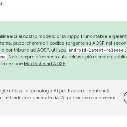
ch
llinearci al nostro modello di sviluppo trunk stabile e garantir
istema, pubblicheremo il codice sorgente su AOSP nel secon
 e contribuire ad AOSP, utilizza
android-latest-release
.
ase
farà sempre riferimento alla release più recente pubbli
a la sezione
Modifiche ad AOSP
.
gle utilizza la tecnologia AI per tradurre i contenuti
ta. Le traduzioni generate dall'AI potrebbero contenere