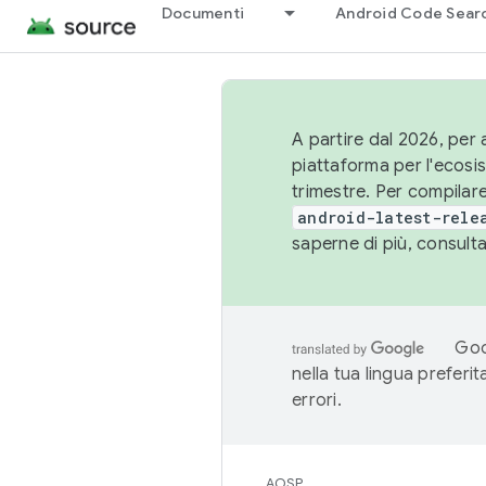
Documenti
Android Code Sear
A partire dal 2026, per a
piattaforma per l'ecos
trimestre. Per compilare
android-latest-rele
saperne di più, consult
Goo
nella tua lingua preferi
errori.
AOSP