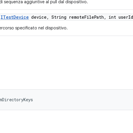
i sequenza aggiuntive al pull dal dispositivo.
(
ITest
Device
device
,
String remote
File
Path
,
int user
I
 percorso specificato nel dispositivo.
mDirectoryKeys