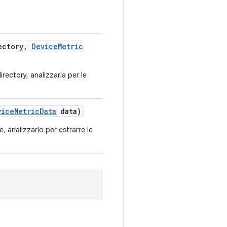
ectory
,
Device
Metric
rectory, analizzarla per le
vice
Metric
Data
data)
, analizzarlo per estrarre le