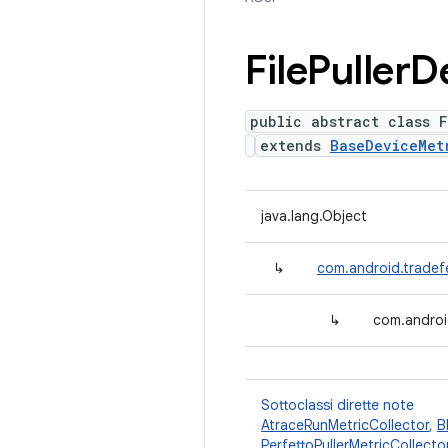
File
Puller
D
public abstract class F
extends
BaseDeviceMet
java.lang.Object
↳
com.android.tradef
↳
com.android
Sottoclassi dirette note
AtraceRunMetricCollector
,
B
PerfettoPullerMetricCollecto