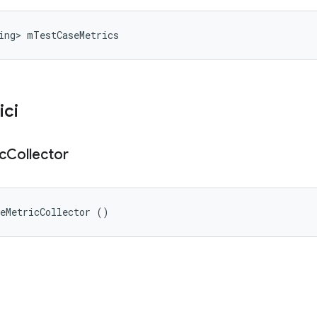
ing> mTestCaseMetrics
ici
c
Collector
ceMetricCollector ()