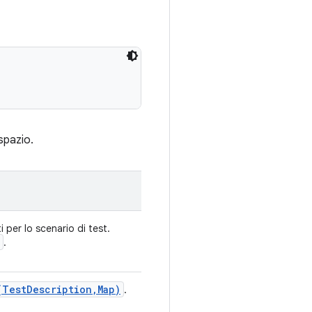
spazio.
 per lo scenario di test.
.
(
Test
Description
,
Map)
.