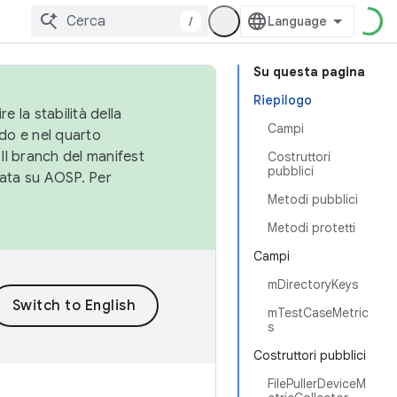
/
Su questa pagina
Riepilogo
e la stabilità della
Campi
do e nel quarto
 Il branch del manifest
Costruttori
pubblici
cata su AOSP. Per
Metodi pubblici
Metodi protetti
Campi
mDirectoryKeys
mTestCaseMetric
s
Costruttori pubblici
FilePullerDeviceM