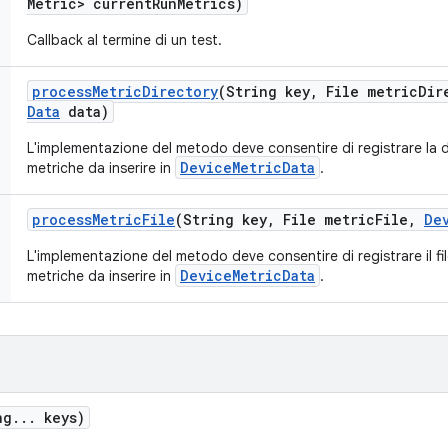
Metric> current
Run
Metrics)
Callback al termine di un test.
process
Metric
Directory
(String key
,
File metric
Dir
Data
data)
L'implementazione del metodo deve consentire di registrare la di
DeviceMetricData
metriche da inserire in
.
process
Metric
File
(String key
,
File metric
File
,
De
L'implementazione del metodo deve consentire di registrare il file
DeviceMetricData
metriche da inserire in
.
ng
.
.
.
keys)