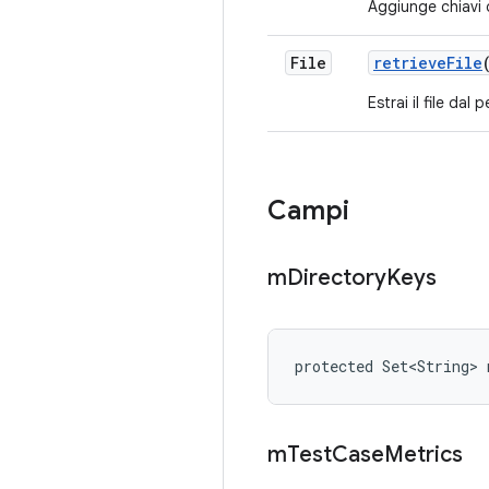
Aggiunge chiavi d
File
retrieve
File
Estrai il file dal
Campi
m
Directory
Keys
protected Set<String> 
m
Test
Case
Metrics