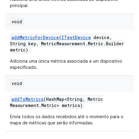
principal.
void
add
Metric
For
Device
(
ITest
Device
device
,
String key
,
Metric
Measurement
.
Metric
.
Builder
metric)
Adiciona uma única métrica associada a um dispositivo
especificado.
void
add
To
Metrics
(Hash
Map<String
,
Metric
Measurement
.
Metric> metrics)
Envia todos os dados recebidos até o momento para o
mapa de métricas que serão informadas.