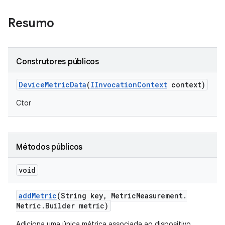
Resumo
Construtores públicos
Device
Metric
Data
(
IInvocation
Context
context)
Ctor
Métodos públicos
void
add
Metric
(String key
,
Metric
Measurement
.
Metric
.
Builder metric)
Adiciona uma única métrica associada ao dispositivo