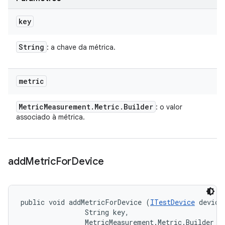
key
String
: a chave da métrica.
metric
Metric
Measurement
.
Metric
.
Builder
: o valor
associado à métrica.
add
Metric
For
Device
public void addMetricForDevice (
ITestDevice
 device,
                String key, 

                MetricMeasurement.Metric.Builder m