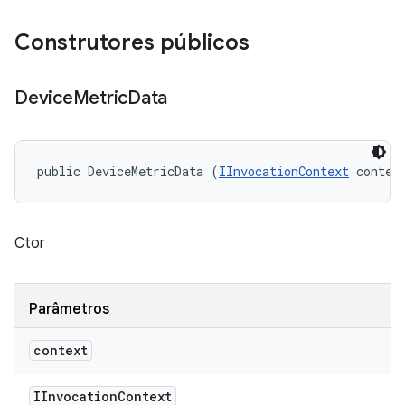
Construtores públicos
Device
Metric
Data
public DeviceMetricData (
IInvocationContext
 contex
Ctor
Parâmetros
context
IInvocation
Context