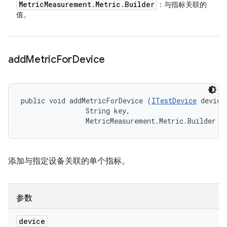
Metric
Measurement
.
Metric
.
Builder
：与指标关联的
值。
add
Metric
For
Device
public void addMetricForDevice (
ITestDevice
 device,
                String key, 

                MetricMeasurement.Metric.Builder m
添加与指定设备关联的单个指标。
参数
device