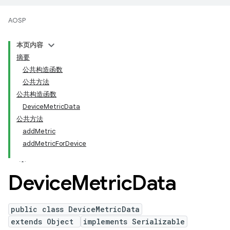
AOSP
本页内容
摘要
公共构造函数
公共方法
公共构造函数
DeviceMetricData
公共方法
addMetric
addMetricForDevice
Device
Metric
Data
public class DeviceMetricData
extends Object
implements Serializable