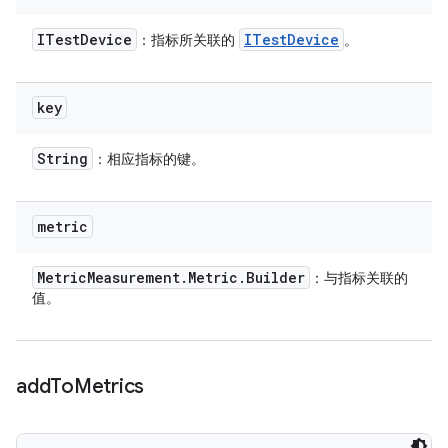
ITest
Device
ITest
Device
：指标所关联的
。
key
String
：相应指标的键。
metric
Metric
Measurement
.
Metric
.
Builder
：与指标关联的
值。
add
To
Metrics