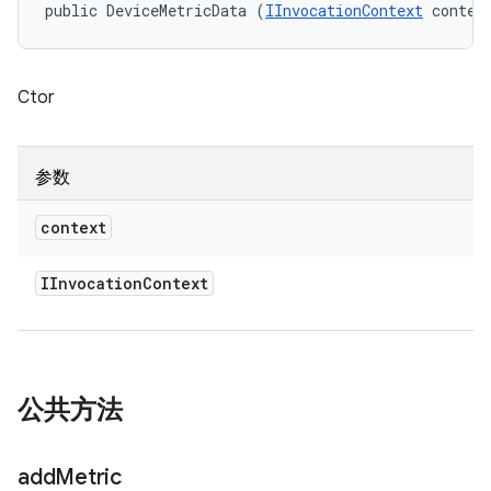
public DeviceMetricData (
IInvocationContext
 contex
Ctor
参数
context
IInvocation
Context
公共方法
add
Metric