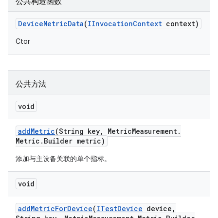
公共构造函数
Device
Metric
Data
(
IInvocation
Context
context)
Ctor
公共方法
void
add
Metric
(String key
,
Metric
Measurement
.
Metric
.
Builder metric)
添加与主设备关联的单个指标。
void
add
Metric
For
Device
(
ITest
Device
device
,