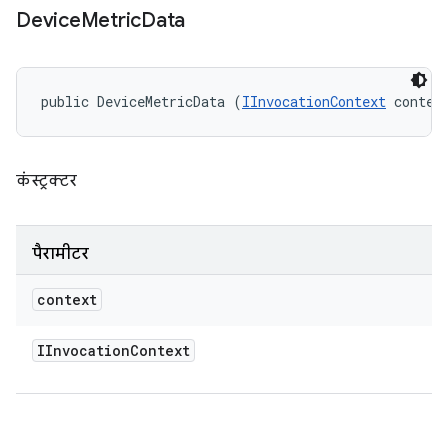
Device
Metric
Data
public DeviceMetricData (
IInvocationContext
 contex
कंस्ट्रक्टर
पैरामीटर
context
IInvocation
Context