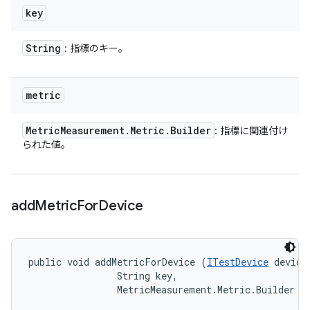
key
String
: 指標のキー。
metric
Metric
Measurement
.
Metric
.
Builder
: 指標に関連付け
られた値。
add
Metric
For
Device
public void addMetricForDevice (
ITestDevice
 device,
                String key, 

                MetricMeasurement.Metric.Builder m