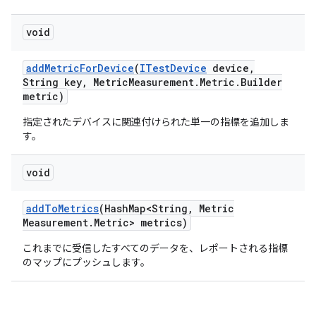
void
add
Metric
For
Device
(
ITest
Device
device
,
String key
,
Metric
Measurement
.
Metric
.
Builder
metric)
指定されたデバイスに関連付けられた単一の指標を追加しま
す。
void
add
To
Metrics
(Hash
Map<String
,
Metric
Measurement
.
Metric> metrics)
これまでに受信したすべてのデータを、レポートされる指標
のマップにプッシュします。