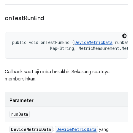
on
Test
Run
End
public void onTestRunEnd (
DeviceMetricData
 runData,
                Map<String, MetricMeasurement.Metr
Callback saat uji coba berakhir. Sekarang saatnya
membersihkan.
Parameter
run
Data
Device
Metric
Data
Device
Metric
Data
:
yang