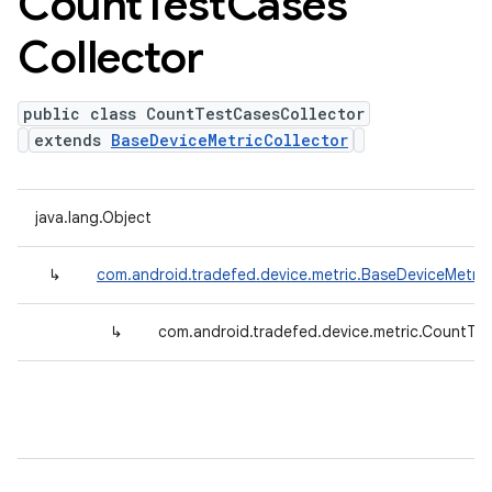
Count
Test
Cases
Collector
public class CountTestCasesCollector
extends
BaseDeviceMetricCollector
java.lang.Object
↳
com.android.tradefed.device.metric.BaseDeviceMetric
↳
com.android.tradefed.device.metric.CountTe