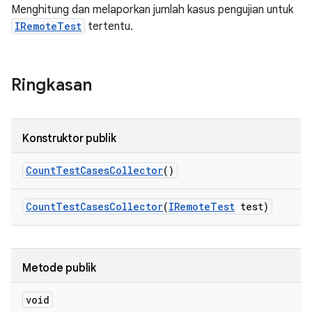
Menghitung dan melaporkan jumlah kasus pengujian untuk
IRemoteTest
tertentu.
Ringkasan
Konstruktor publik
Count
Test
Cases
Collector
()
Count
Test
Cases
Collector
(
IRemote
Test
test)
Metode publik
void