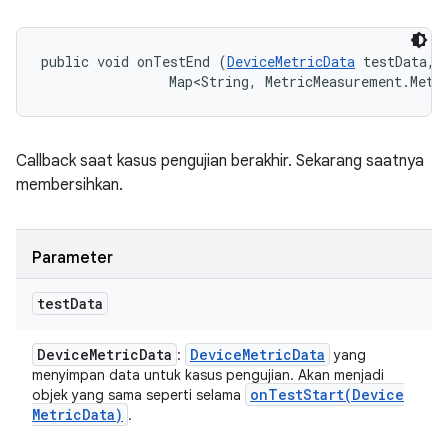
public void onTestEnd (
DeviceMetricData
 testData, 

                Map<String, MetricMeasurement.Metr
Callback saat kasus pengujian berakhir. Sekarang saatnya
membersihkan.
Parameter
test
Data
Device
Metric
Data
Device
Metric
Data
:
yang
menyimpan data untuk kasus pengujian. Akan menjadi
onTestStart(
Device
objek yang sama seperti selama
Metric
Data)
.