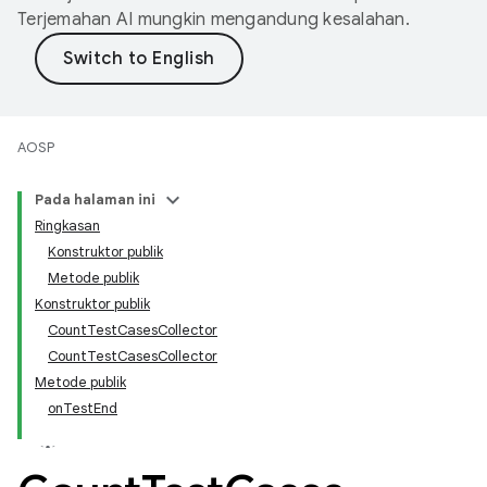
Terjemahan AI mungkin mengandung kesalahan.
AOSP
Pada halaman ini
Ringkasan
Konstruktor publik
Metode publik
Konstruktor publik
Count
Test
Cases
Collector
Count
Test
Cases
Collector
Metode publik
on
Test
End