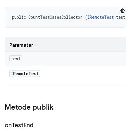
public CountTestCasesCollector (
IRemoteTest
 test)
Parameter
test
IRemote
Test
Metode publik
on
Test
End