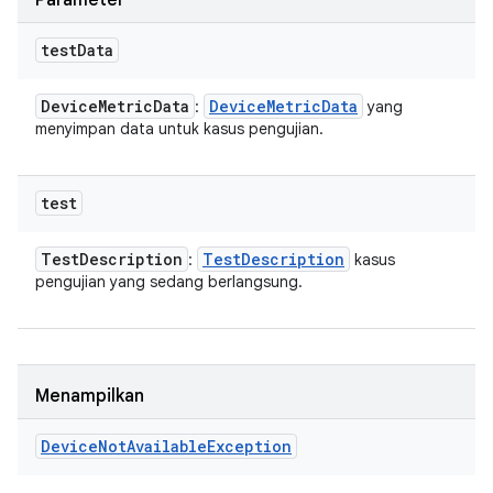
Parameter
test
Data
Device
Metric
Data
Device
Metric
Data
:
yang
menyimpan data untuk kasus pengujian.
test
Test
Description
Test
Description
:
kasus
pengujian yang sedang berlangsung.
Menampilkan
Device
Not
Available
Exception