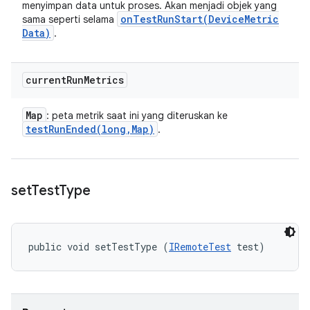
menyimpan data untuk proses. Akan menjadi objek yang
onTestRunStart(
Device
Metric
sama seperti selama
Data)
.
current
Run
Metrics
Map
: peta metrik saat ini yang diteruskan ke
testRunEnded(
long
,
Map)
.
set
Test
Type
public void setTestType (
IRemoteTest
 test)