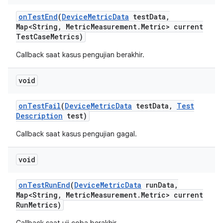
on
Test
End
(
Device
Metric
Data
test
Data
,
Map<String
,
Metric
Measurement
.
Metric> current
Test
Case
Metrics)
Callback saat kasus pengujian berakhir.
void
on
Test
Fail
(
Device
Metric
Data
test
Data
,
Test
Description
test)
Callback saat kasus pengujian gagal.
void
on
Test
Run
End
(
Device
Metric
Data
run
Data
,
Map<String
,
Metric
Measurement
.
Metric> current
Run
Metrics)