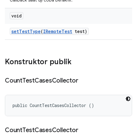
Callback saat uji coba berakhir.
void
set
Test
Type
(
IRemote
Test
test)
Konstruktor publik
Count
Test
Cases
Collector
public CountTestCasesCollector ()
Count
Test
Cases
Collector