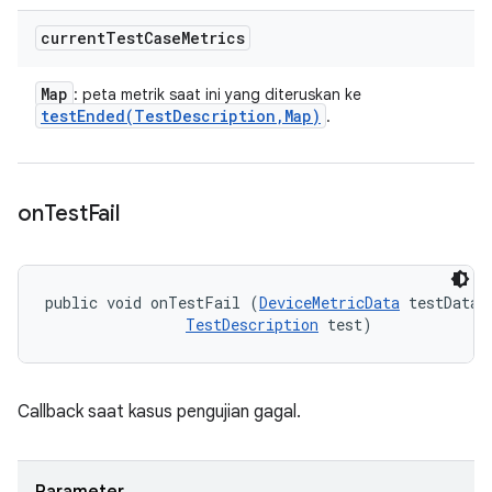
current
Test
Case
Metrics
Map
: peta metrik saat ini yang diteruskan ke
testEnded(
Test
Description
,
Map)
.
on
Test
Fail
public void onTestFail (
DeviceMetricData
 testData, 
TestDescription
 test)
Callback saat kasus pengujian gagal.