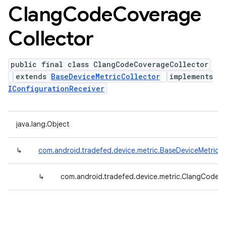
Clang
Code
Coverage
Collector
public final class ClangCodeCoverageCollector
extends
BaseDeviceMetricCollector
implements
IConfigurationReceiver
java.lang.Object
↳
com.android.tradefed.device.metric.BaseDeviceMetricCo
↳
com.android.tradefed.device.metric.ClangCodeC