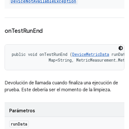
Device
Not
Available
Exception
on
Test
Run
End
public void onTestRunEnd (
DeviceMetricData
 runData,
                Map<String, MetricMeasurement.Metr
Devolución de llamada cuando finaliza una ejecución de
prueba. Este debería ser el momento de la limpieza.
Parámetros
run
Data