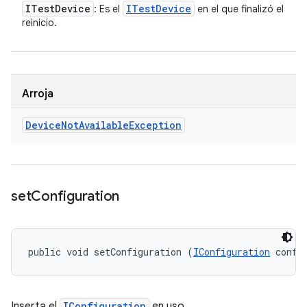
ITest
Device
ITest
Device
: Es el
en el que finalizó el
reinicio.
Arroja
Device
Not
Available
Exception
set
Configuration
public void setConfiguration (
IConfiguration
 confi
Inserta el
IConfiguration
en uso.