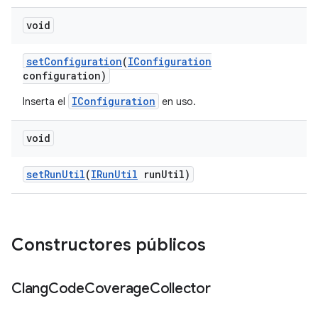
void
set
Configuration
(
IConfiguration
configuration)
IConfiguration
Inserta el
en uso.
void
set
Run
Util
(
IRun
Util
run
Util)
Constructores públicos
Clang
Code
Coverage
Collector