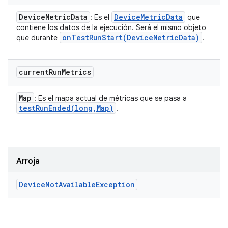
Device
Metric
Data
Device
Metric
Data
: Es el
que
contiene los datos de la ejecución. Será el mismo objeto
onTestRunStart(
Device
Metric
Data)
que durante
.
current
Run
Metrics
Map
: Es el mapa actual de métricas que se pasa a
testRunEnded(
long
,
Map)
.
Arroja
Device
Not
Available
Exception