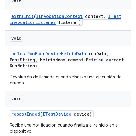
void
extra
Init
(
IInvocation
Context
context
,
ITest
Invocation
Listener
listener)
void
on
Test
Run
End
(
Device
Metric
Data
run
Data
,
Map<String
,
Metric
Measurement
.
Metric> current
Run
Metrics)
Devolución de llamada cuando finaliza una ejecución de
prueba.
void
reboot
Ended
(
ITest
Device
device)
Recibe una notificación cuando finaliza el reinicio en el
dispositivo.