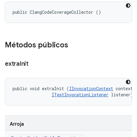
public ClangCodeCoverageCollector ()
Métodos públicos
extra
Init
public void extraInit (
IInvocationContext
 context, 
ITestInvocationListener
 listener)
Arroja