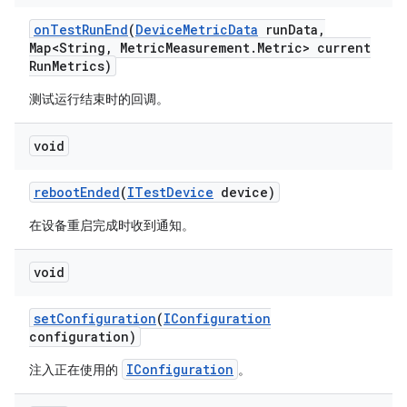
on
Test
Run
End
(
Device
Metric
Data
run
Data
,
Map<String
,
Metric
Measurement
.
Metric> current
Run
Metrics)
测试运行结束时的回调。
void
reboot
Ended
(
ITest
Device
device)
在设备重启完成时收到通知。
void
set
Configuration
(
IConfiguration
configuration)
IConfiguration
注入正在使用的
。