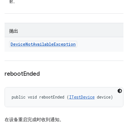
射。
抛出
Device
Not
Available
Exception
reboot
Ended
public void rebootEnded (
ITestDevice
 device)
在设备重启完成时收到通知。