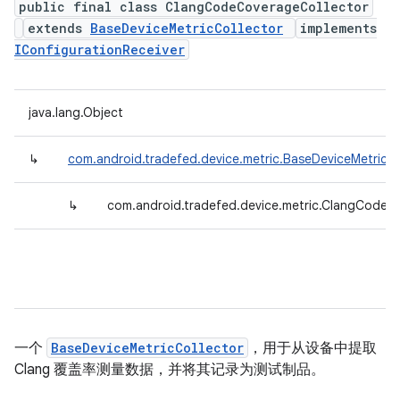
public final class ClangCodeCoverageCollector
extends
BaseDeviceMetricCollector
implements
IConfigurationReceiver
java.lang.Object
↳
com.android.tradefed.device.metric.BaseDeviceMetricCo
↳
com.android.tradefed.device.metric.ClangCodeC
一个
BaseDeviceMetricCollector
，用于从设备中提取
Clang 覆盖率测量数据，并将其记录为测试制品。