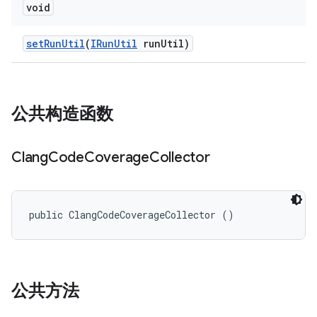
void
set
Run
Util
(
IRun
Util
run
Util)
公共构造函数
Clang
Code
Coverage
Collector
public ClangCodeCoverageCollector ()
公共方法