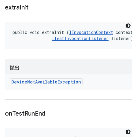
extra
Init
public void extraInit (
IInvocationContext
 context, 
ITestInvocationListener
 listener)
抛出
Device
Not
Available
Exception
on
Test
Run
End