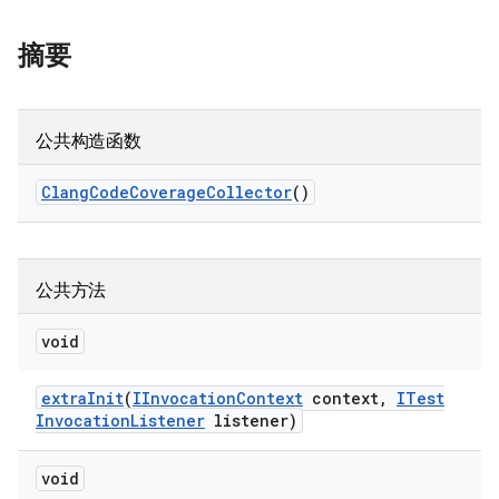
摘要
公共构造函数
Clang
Code
Coverage
Collector
()
公共方法
void
extra
Init
(
IInvocation
Context
context
,
ITest
Invocation
Listener
listener)
void