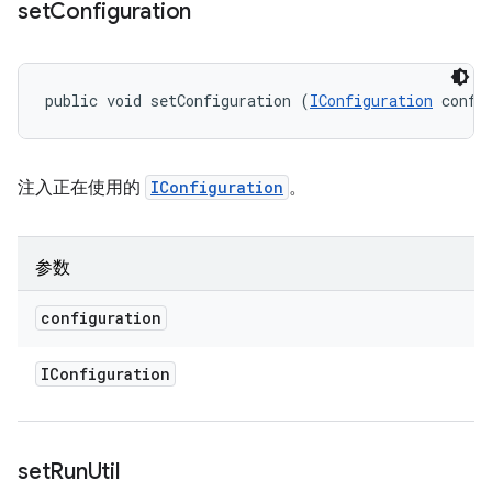
set
Configuration
public void setConfiguration (
IConfiguration
 confi
注入正在使用的
IConfiguration
。
参数
configuration
IConfiguration
set
Run
Util