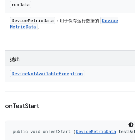
run
Data
Device
Metric
Data
Device
：用于保存运行数据的
Metric
Data
。
抛出
Device
Not
Available
Exception
on
Test
Start
public void onTestStart (
DeviceMetricData
 testData