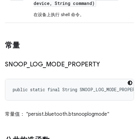
device
,
String command)
在设备上执行 shell 命令。
常量
SNOOP
_
LOG
_
MODE
_
PROPERTY
public static final String SNOOP_LOG_MODE_PROPERT
常量值： "persist.bluetooth.btsnooplogmode"