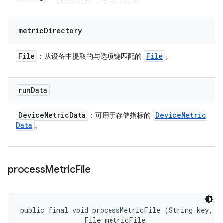
metric
Directory
File
File
：从设备中提取的与选项键匹配的
。
run
Data
Device
Metric
Data
Device
Metric
：可用于存储指标的
Data
。
process
Metric
File
public final void processMetricFile (String key, 

                File metricFile, 
