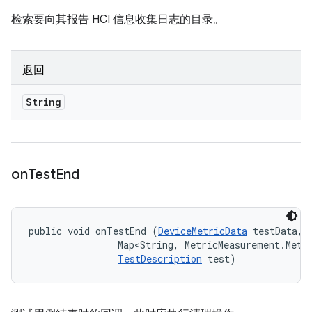
检索要向其报告 HCI 信息收集日志的目录。
返回
String
on
Test
End
public void onTestEnd (
DeviceMetricData
 testData, 

                Map<String, MetricMeasurement.Metri
TestDescription
 test)