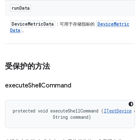
run
Data
Device
Metric
Data
Device
Metric
：可用于存储指标的
Data
。
受保护的方法
execute
Shell
Command
protected void executeShellCommand (
ITestDevice
 de
                String command)