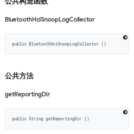
公共构造函数
Bluetooth
Hci
Snoop
Log
Collector
public BluetoothHciSnoopLogCollector ()
公共方法
get
Reporting
Dir
public String getReportingDir ()