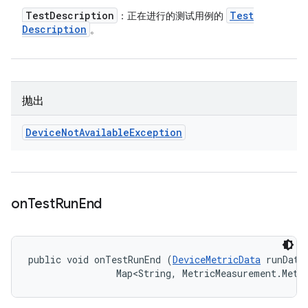
Test
Description
Test
：正在进行的测试用例的
Description
。
抛出
Device
Not
Available
Exception
on
Test
Run
End
public void onTestRunEnd (
DeviceMetricData
 runData,
                Map<String, MetricMeasurement.Metr