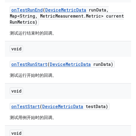
on
Test
Run
End
(
Device
Metric
Data
run
Data
,
Map<String
,
Metric
Measurement
.
Metric> current
Run
Metrics)
测试运行结束时的回调。
void
on
Test
Run
Start
(
Device
Metric
Data
run
Data)
测试运行开始时的回调。
void
on
Test
Start
(
Device
Metric
Data
test
Data)
测试用例开始时的回调。
void