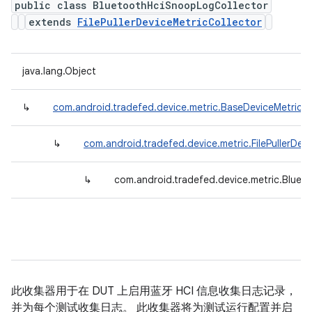
public class BluetoothHciSnoopLogCollector
extends
FilePullerDeviceMetricCollector
java.lang.Object
↳
com.android.tradefed.device.metric.BaseDeviceMetricCo
↳
com.android.tradefed.device.metric.FilePullerDev
↳
com.android.tradefed.device.metric.Blue
此收集器用于在 DUT 上启用蓝牙 HCI 信息收集日志记录，
并为每个测试收集日志。 此收集器将为测试运行配置并启