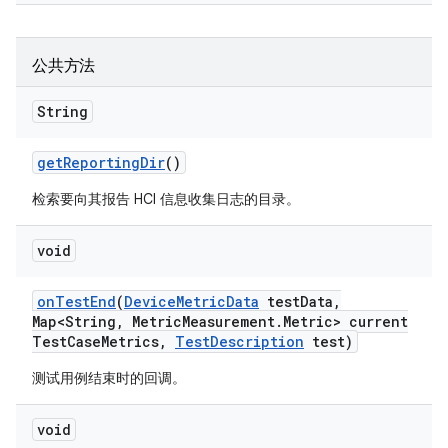
公共方法
String
get
Reporting
Dir
()
检索要向其报告 HCI 信息收集日志的目录。
void
on
Test
End
(
Device
Metric
Data
test
Data
,
Map<String
,
Metric
Measurement
.
Metric> current
Test
Case
Metrics
,
Test
Description
test)
测试用例结束时的回调。
void