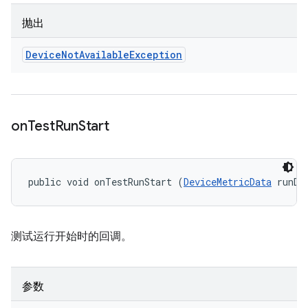
抛出
Device
Not
Available
Exception
on
Test
Run
Start
public void onTestRunStart (
DeviceMetricData
 runDa
测试运行开始时的回调。
参数