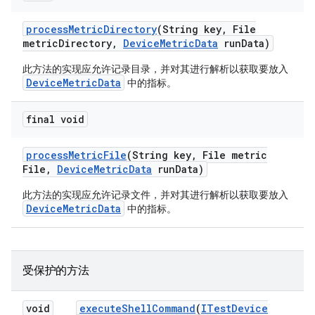
process
Metric
Directory
(String key
,
File
metric
Directory
,
Device
Metric
Data
run
Data)
此方法的实现应允许记录目录，并对其进行解析以获取要放入
DeviceMetricData
中的指标。
final void
process
Metric
File
(String key
,
File metric
File
,
Device
Metric
Data
run
Data)
此方法的实现应允许记录文件，并对其进行解析以获取要放入
DeviceMetricData
中的指标。
受保护的方法
void
execute
Shell
Command
(
ITest
Device