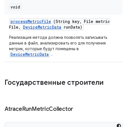
void
process
Metric
File
(String key
,
File metric
File
,
Device
Metric
Data
run
Data)
Реализация метода должна позволять записывать
данные в файл, анализировать его для получения
метрик, которые будут помещены в
DeviceMetricData
.
Государственные строители
Atrace
Run
Metric
Collector