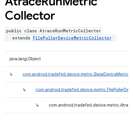
Atrace
Run
Metric
Collector
public class AtraceRunMetricCollector
extends
FilePullerDeviceMetricCollector
java.lang.Object
↳
com.android.tradefed.device.metric.BaseDeviceMetricCo
↳
com.android.tradefed.device.metric.FilePullerDev
↳
com.android.tradefed.device.metric.Atrac