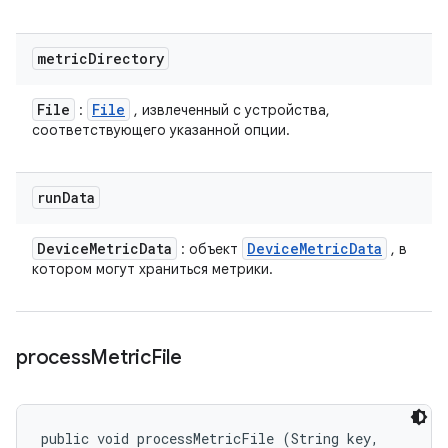
metric
Directory
File
File
:
, извлеченный с устройства,
соответствующего указанной опции.
run
Data
Device
Metric
Data
Device
Metric
Data
: объект
, в
котором могут храниться метрики.
process
Metric
File
public void processMetricFile (String key, 
