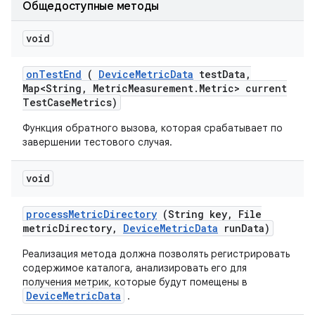
Общедоступные методы
void
on
Test
End
(
Device
Metric
Data
test
Data
,
Map<String
,
Metric
Measurement
.
Metric> current
Test
Case
Metrics)
Функция обратного вызова, которая срабатывает по
завершении тестового случая.
void
process
Metric
Directory
(String key
,
File
metric
Directory
,
Device
Metric
Data
run
Data)
Реализация метода должна позволять регистрировать
содержимое каталога, анализировать его для
получения метрик, которые будут помещены в
DeviceMetricData
.