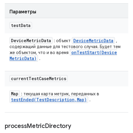
Параметры
test
Data
Device
Metric
Data
Device
Metric
Data
: объект
,
содержащий данные для тестового случая. Будет тем
onTestStart(
Device
же объектом, что и во время
Metric
Data)
.
current
Test
Case
Metrics
Map
: текущая карта метрик, переданных в
testEnded(
Test
Description
,
Map)
.
process
Metric
Directory