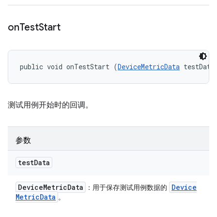
on
Test
Start
public void onTestStart (
DeviceMetricData
 testData
测试用例开始时的回调。
参数
test
Data
Device
Metric
Data
Device
：用于保存测试用例数据的
Metric
Data
。