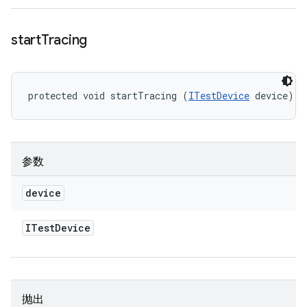
start
Tracing
protected void startTracing (
ITestDevice
 device)
参数
device
ITest
Device
抛出