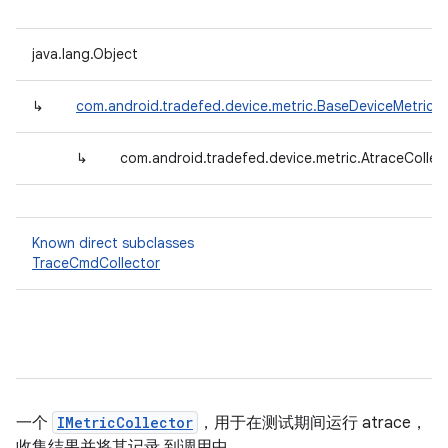
java.lang.Object
↳
com.android.tradefed.device.metric.BaseDeviceMetricCo
↳
com.android.tradefed.device.metric.AtraceCollec
Known direct subclasses
TraceCmdCollector
一个
IMetricCollector
，用于在测试期间运行 atrace，
收集结果并将其记录 到调用中。