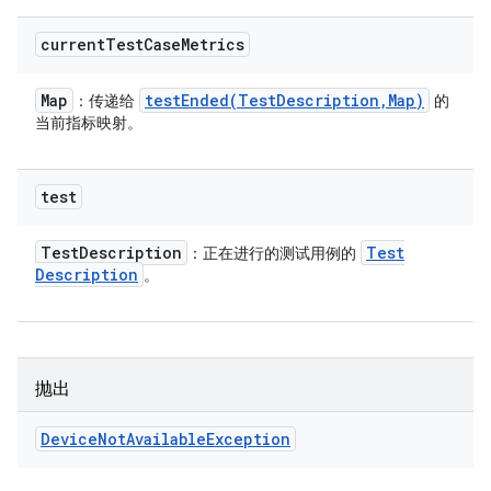
current
Test
Case
Metrics
Map
testEnded(
Test
Description
,
Map)
：传递给
的
当前指标映射。
test
Test
Description
Test
：正在进行的测试用例的
Description
。
抛出
Device
Not
Available
Exception