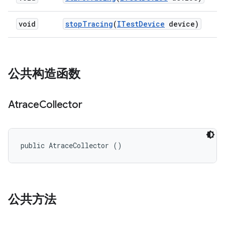
void
stop
Tracing
(
ITest
Device
device)
公共构造函数
Atrace
Collector
public AtraceCollector ()
公共方法