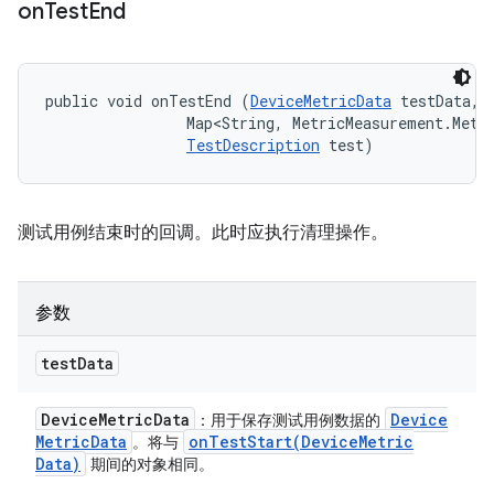
on
Test
End
public void onTestEnd (
DeviceMetricData
 testData, 

                Map<String, MetricMeasurement.Metri
TestDescription
 test)
测试用例结束时的回调。此时应执行清理操作。
参数
test
Data
Device
Metric
Data
Device
：用于保存测试用例数据的
Metric
Data
onTestStart(
Device
Metric
。将与
Data)
期间的对象相同。