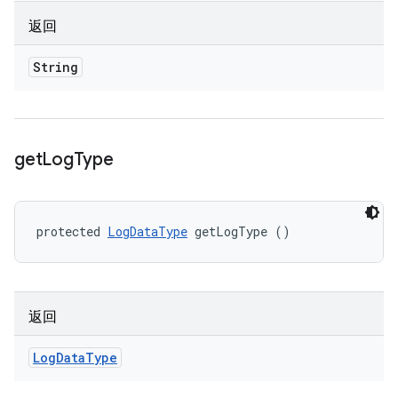
返回
String
get
Log
Type
protected 
LogDataType
 getLogType ()
返回
Log
Data
Type