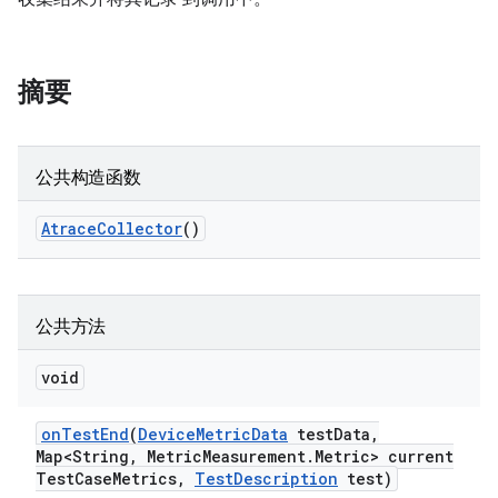
摘要
公共构造函数
Atrace
Collector
()
公共方法
void
on
Test
End
(
Device
Metric
Data
test
Data
,
Map<String
,
Metric
Measurement
.
Metric> current
Test
Case
Metrics
,
Test
Description
test)