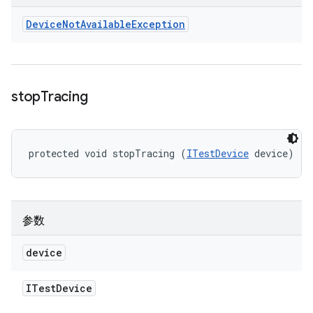
Device
Not
Available
Exception
stop
Tracing
protected void stopTracing (
ITestDevice
 device)
参数
device
ITest
Device