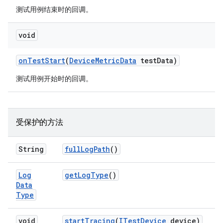
测试用例结束时的回调。
void
on
Test
Start
(
Device
Metric
Data
test
Data)
测试用例开始时的回调。
受保护的方法
String
full
Log
Path
()
Log
get
Log
Type
()
Data
Type
void
start
Tracing
(
ITest
Device
device)