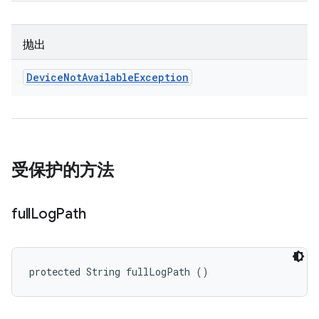
抛出
Device
Not
Available
Exception
受保护的方法
full
Log
Path
protected String fullLogPath ()