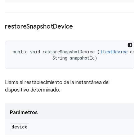
restore
Snapshot
Device
public void restoreSnapshotDevice (
ITestDevice
 devi
                String snapshotId)
Llama al restablecimiento de la instantánea del
dispositivo determinado.
Parámetros
device