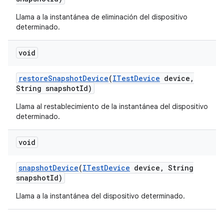
Llama a la instantánea de eliminación del dispositivo
determinado.
void
restore
Snapshot
Device
(
ITest
Device
device
,
String snapshot
Id)
Llama al restablecimiento de la instantánea del dispositivo
determinado.
void
snapshot
Device
(
ITest
Device
device
,
String
snapshot
Id)
Llama a la instantánea del dispositivo determinado.