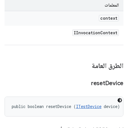
المعلمات
context
IInvocation
Context
الطرق العامة
reset
Device
public boolean resetDevice (
ITestDevice
 device)