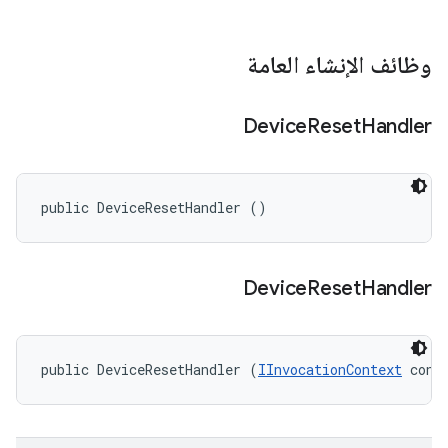
وظائف الإنشاء العامة
Device
Reset
Handler
public DeviceResetHandler ()
Device
Reset
Handler
public DeviceResetHandler (
IInvocationContext
 cont