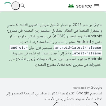
اعتبارًا من عام 2026، ولضمان اتّساق نموذج التطوير الثابت الأساسي
واستقرار المنصة في النظام المتكامل، سننشر رمز المصدر في مشروع
Android مفتوح المصدر (AOSP) في الربعَين الثاني والرابع. لبناء
مشروع Android مفتوح المصدر والمساهمة فيه، استخدِم
android-latest-release
. سيشير فرع بيان
android-
latest-release
دائمًا إلى أحدث إصدار تم نشره في مشروع
Android مفتوح المصدر. لمزيد من المعلومات، يُرجى الاطّلاع على
التغييرات في مشروع Android مفتوح المصدر
.
تستخدم Google تكنولوجيا الذكاء الاصطناعي لترجمة المحتوى إلى
لغتك المفضّلة، وقد تتضمّن بعض الأخطاء.