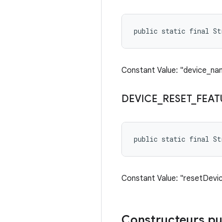
public static final St
Constant Value: "device_na
DEVICE
_
RESET
_
FEAT
public static final St
Constant Value: "resetDevi
Constructeurs pu