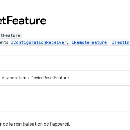
et
Feature
etFeature
ents
IConfigurationReceiver
,
IRemoteFeature
,
ITestIn
.device.internal.DeviceResetFeature
e la réinitialisation de l'appareil.