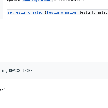
set
Test
Information
(
Test
Information
test
Informatio
ring DEVICE_INDEX
ex"