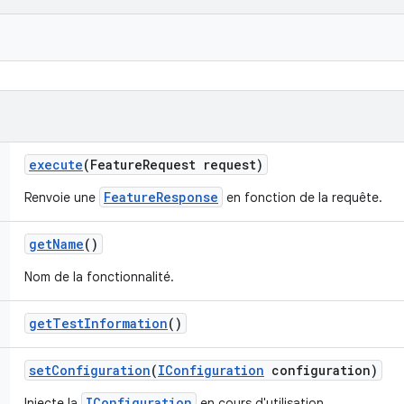
execute
(Feature
Request request)
FeatureResponse
Renvoie une
en fonction de la requête.
get
Name
()
Nom de la fonctionnalité.
get
Test
Information
()
set
Configuration
(
IConfiguration
configuration)
IConfiguration
Injecte la
en cours d'utilisation.