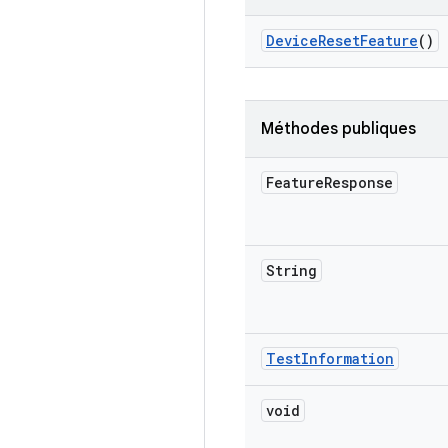
Device
Reset
Feature
()
Méthodes publiques
Feature
Response
String
Test
Information
void