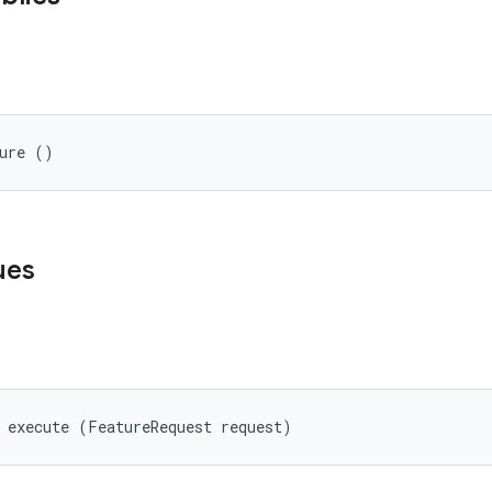
ture ()
ues
 execute (FeatureRequest request)