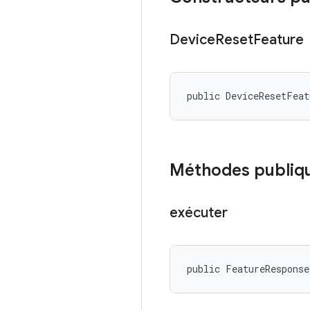
Device
Reset
Feature
public DeviceResetFea
Méthodes publiq
exécuter
public FeatureResponse