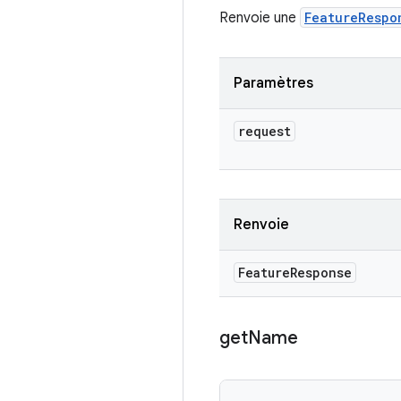
Renvoie une
FeatureRespo
Paramètres
request
Renvoie
Feature
Response
get
Name