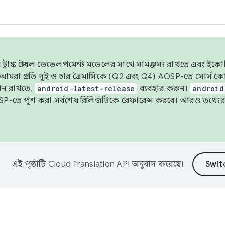
াঙ্ক স্টেবল ডেভেলপমেন্ট মডেলের সাথে সামঞ্জস্য রাখতে এবং ইকোসিস্ট
ে, আমরা প্রতি দুই ও চার ত্রৈমাসিকে (Q2 এবং Q4) AOSP-তে সোর্স
ান রাখতে,
android-latest-release
ব্যবহার করুন।
android
বদা AOSP-তে পুশ করা সর্বশেষ রিলিজটিকে রেফারেন্স করবে। আরও তথ্যের
এই পৃষ্ঠাটি
Cloud Translation API
অনুবাদ করেছে।