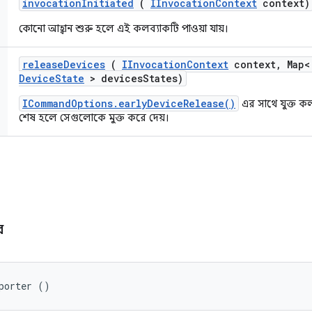
invocation
Initiated
(
IInvocation
Context
context)
কোনো আহ্বান শুরু হলে এই কলব্যাকটি পাওয়া যায়।
release
Devices
(
IInvocation
Context
context
,
Map
Device
State
> devices
States)
ICommandOptions.earlyDeviceRelease()
এর সাথে যুক্ত ক
শেষ হলে সেগুলোকে মুক্ত করে দেয়।
ার
porter ()