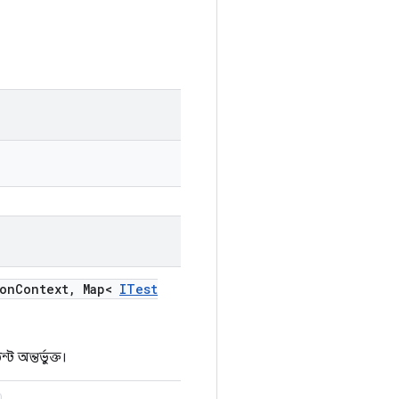
on
Context
,
Map<
ITest
ট অন্তর্ভুক্ত।