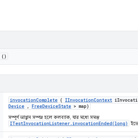
()
invocation
Complete
(
IInvocation
Context
i
Invocati
Device
,
Free
Device
State
> map)
সম্পূর্ণ আহ্বান সম্পন্ন হলে কলব্যাক, যার মধ্যে সমস্ত
ITestInvocationListener.invocationEnded(long)
ইভেন্