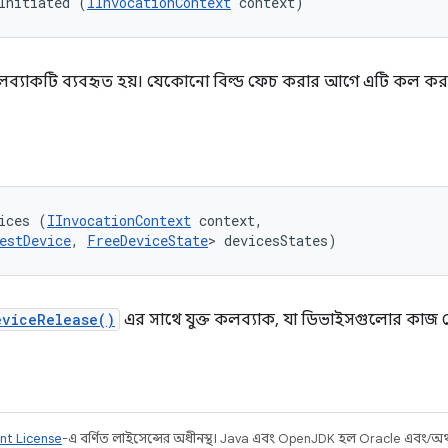
Initiated (
IInvocationContext
 context)
ব্যাকটি ব্যবহৃত হয়। যেকোনো বিল্ড ফেচ করার আগে এটি কল করা
ices (
IInvocationContext
 context, 

estDevice
, 
FreeDeviceState
> devicesStates)
eviceRelease()
এর সাথে যুক্ত কলব্যাক, যা ডিভাইসগুলোর কাজ 
nt License
-এ বর্ণিত লাইসেন্সের অধীনস্থ। Java এবং OpenJDK হল Oracle এবং/অথবা 