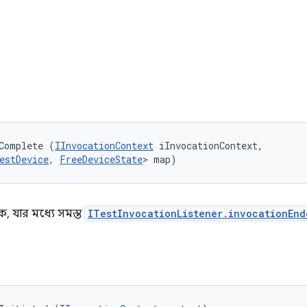
ি
Complete (
IInvocationContext
 iInvocationContext, 

estDevice
, 
FreeDeviceState
> map)
যাক, যার মধ্যে সমস্ত
ITestInvocationListener.invocationEnd