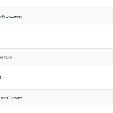
rPrivileges
ervice
t
uredElement