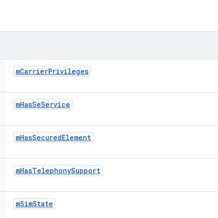
m
Carrier
Privileges
m
Has
Se
Service
m
Has
Secured
Element
m
Has
Telephony
Support
m
Sim
State