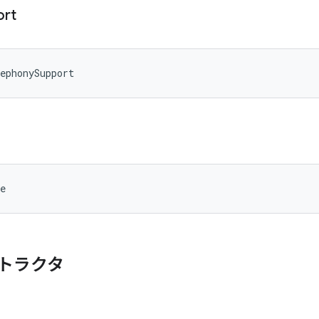
ort
ephonySupport
e
トラクタ