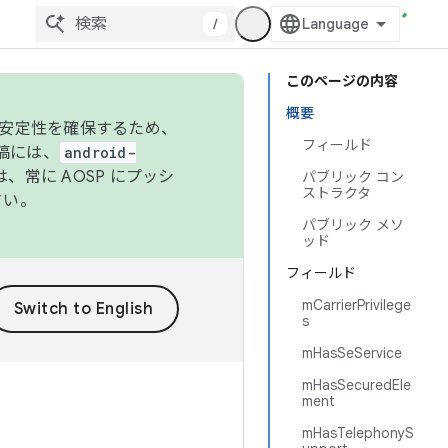
/
このページの内容
概要
の安定性を確保するため、
フィールド
投稿には、
android-
、常に AOSP にプッシ
パブリック コン
ストラクタ
さい。
パブリック メソ
ッド
フィールド
mCarrierPrivilege
s
mHasSeService
mHasSecuredEle
ment
mHasTelephonyS