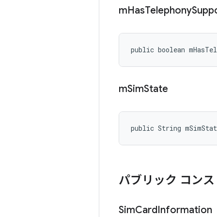
m
Has
Telephony
Supp
public boolean mHasTel
m
Sim
State
public String mSimStat
パブリック コンス
Sim
Card
Information