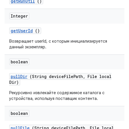
get
Run
Util
()
Integer
get
User
Id
()
Возвращает userId, с которым инициализируется
данный экземпляр.
boolean
pull
Dir
(String device
File
Path
,
File local
Dir)
Рекурсивно извлекайте содержимое каталога с
устройства, используя поставщик контента.
boolean
pull
File
(String device
File
Path
,
File local