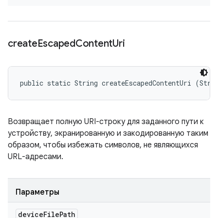
create
Escaped
Content
Uri
public static String createEscapedContentUri (Stri
Возвращает полную URI-строку для заданного пути к
устройству, экранированную и закодированную таким
образом, чтобы избежать символов, не являющихся
URL-адресами.
Параметры
device
File
Path