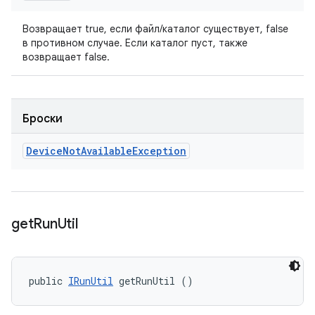
Возвращает true, если файл/каталог существует, false
в противном случае. Если каталог пуст, также
возвращает false.
Броски
Device
Not
Available
Exception
get
Run
Util
public 
IRunUtil
 getRunUtil ()