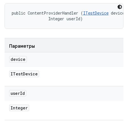
public ContentProviderHandler (
ITestDevice
 device, 
                Integer userId)
Параметры
device
ITest
Device
user
Id
Integer