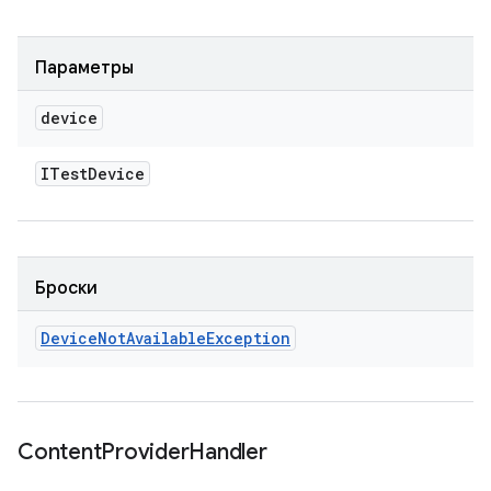
Параметры
device
ITest
Device
Броски
Device
Not
Available
Exception
Content
Provider
Handler