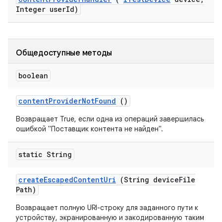
Integer user
Id)
Общедоступные методы
boolean
content
Provider
Not
Found
()
Возвращает True, если одна из операций завершилась
ошибкой "Поставщик контента не найден".
static String
create
Escaped
Content
Uri
(String device
File
Path)
Возвращает полную URI-строку для заданного пути к
устройству, экранированную и закодированную таким