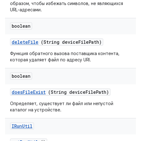
образом, чтобы избежать символов, не являющихся
URL-адресами.
boolean
delete
File
(String device
File
Path)
Функция обратного вызова поставщика контента,
которая удаляет файл по адресу URI.
boolean
does
File
Exist
(String device
File
Path)
Определяет, существует ли файл или непустой
каталог на устройстве.
IRun
Util