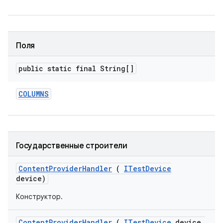
Поля
public static final String[]
COLUMNS
Государственные строители
Content
Provider
Handler
(
ITest
Device
device)
Конструктор.
Content
Provider
Handler
(
ITest
Device
device
,