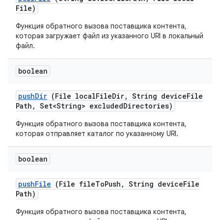
File)
Функция обратного вызова поставщика контента,
которая загружает файл из указанного URI в локальный
файл.
boolean
push
Dir
(File local
File
Dir
,
String device
File
Path
,
Set<String> excluded
Directories)
Функция обратного вызова поставщика контента,
которая отправляет каталог по указанному URI.
boolean
push
File
(File file
To
Push
,
String device
File
Path)
Функция обратного вызова поставщика контента,