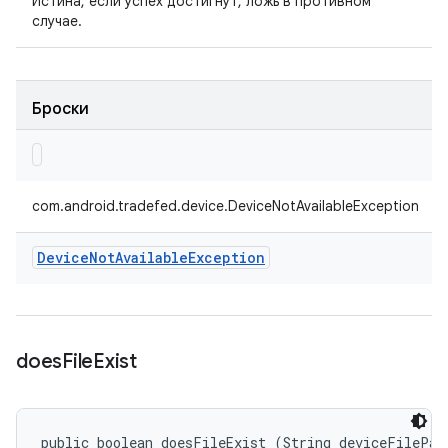
Истина, если успех достигнут, ложь в противном
случае.
Броски
com.android.tradefed.device.DeviceNotAvailableException
Device
Not
Available
Exception
does
File
Exist
public boolean doesFileExist (String deviceFilePat