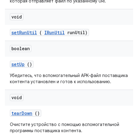
которая отправляет файл по указанному URI.
void
set
Run
Util
(
IRun
Util
run
Util)
boolean
set
Up
()
Убедитесь, что вспомогательный APK-файл поставщика
контента установлен и готов к использованию.
void
tear
Down
()
Очистите устройство с помощью вспомогательной
программы поставщика контента.