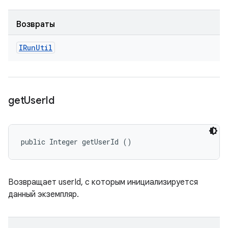
Возвраты
IRun
Util
get
User
Id
public Integer getUserId ()
Возвращает userId, с которым инициализируется
данный экземпляр.