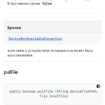
false
В противном случае
.
Броски
Device
Not
Available
Exception
если связь с устройством потеряна и не может быть
восстановлена.
pull
File
public boolean pullFile (String deviceFilePath, 

                File localFile)