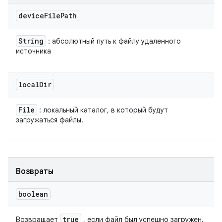
device
File
Path
String
: абсолютный путь к файлу удаленного
источника
local
Dir
File
: локальный каталог, в который будут
загружаться файлы.
Возвраты
boolean
true
Возвращает
, если файл был успешно загружен.