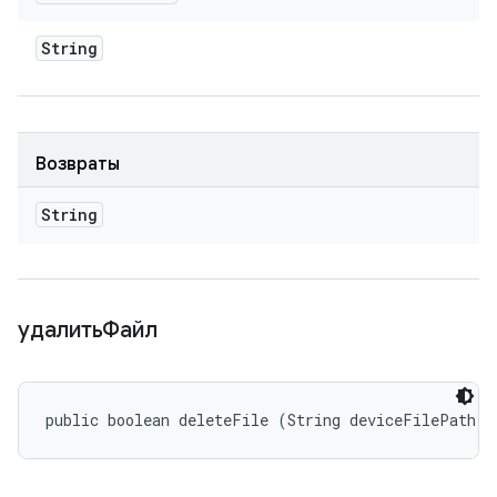
String
Возвраты
String
удалитьФайл
public boolean deleteFile (String deviceFilePath)