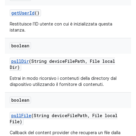
get
User
Id
()
Restituisce l'ID utente con cui è inizializzata questa
istanza.
boolean
pull
Dir
(String device
File
Path
,
File local
Dir)
Estrai in modo ricorsivo i contenuti della directory dal
dispositivo utilizzando il fornitore di contenuti.
boolean
pull
File
(String device
File
Path
,
File local
File)
Callback del content provider che recupera un file dalla