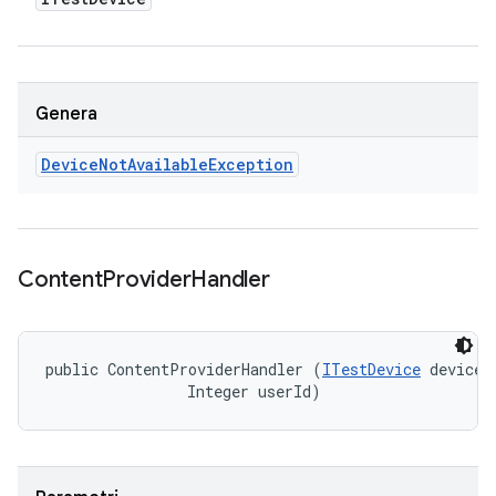
Genera
Device
Not
Available
Exception
Content
Provider
Handler
public ContentProviderHandler (
ITestDevice
 device, 
                Integer userId)