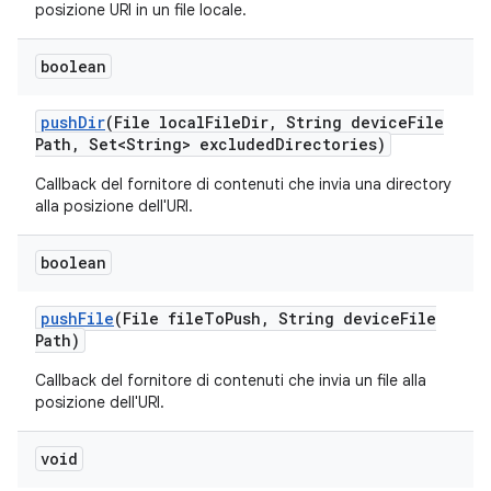
posizione URI in un file locale.
boolean
push
Dir
(File local
File
Dir
,
String device
File
Path
,
Set<String> excluded
Directories)
Callback del fornitore di contenuti che invia una directory
alla posizione dell'URI.
boolean
push
File
(File file
To
Push
,
String device
File
Path)
Callback del fornitore di contenuti che invia un file alla
posizione dell'URI.
void