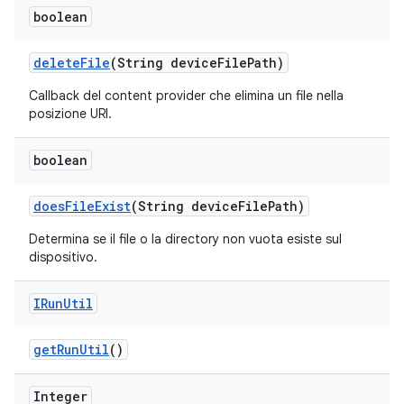
boolean
delete
File
(String device
File
Path)
Callback del content provider che elimina un file nella
posizione URI.
boolean
does
File
Exist
(String device
File
Path)
Determina se il file o la directory non vuota esiste sul
dispositivo.
IRun
Util
get
Run
Util
()
Integer