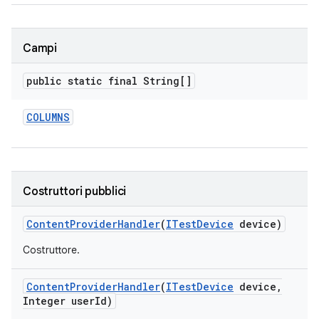
Campi
public static final String[]
COLUMNS
Costruttori pubblici
Content
Provider
Handler
(
ITest
Device
device)
Costruttore.
Content
Provider
Handler
(
ITest
Device
device
,
Integer user
Id)