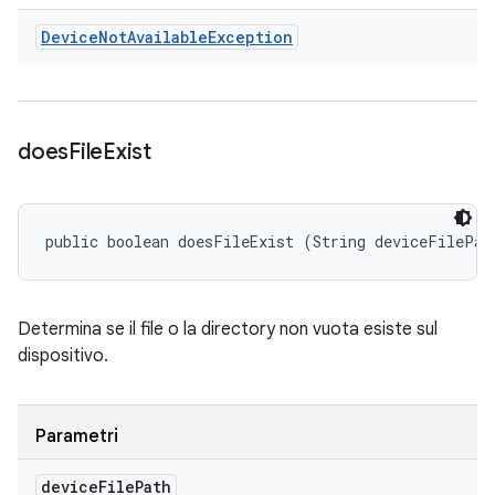
Device
Not
Available
Exception
does
File
Exist
public boolean doesFileExist (String deviceFilePat
Determina se il file o la directory non vuota esiste sul
dispositivo.
Parametri
device
File
Path