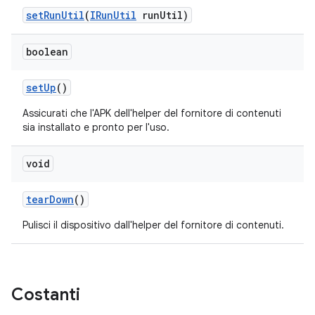
set
Run
Util
(
IRun
Util
run
Util)
boolean
set
Up
()
Assicurati che l'APK dell'helper del fornitore di contenuti
sia installato e pronto per l'uso.
void
tear
Down
()
Pulisci il dispositivo dall'helper del fornitore di contenuti.
Costanti