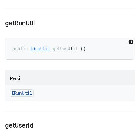
get
Run
Util
public 
IRunUtil
 getRunUtil ()
Resi
IRun
Util
get
User
Id