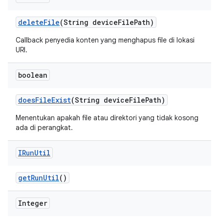
delete
File
(String device
File
Path)
Callback penyedia konten yang menghapus file di lokasi
URI.
boolean
does
File
Exist
(String device
File
Path)
Menentukan apakah file atau direktori yang tidak kosong
ada di perangkat.
IRun
Util
get
Run
Util
()
Integer