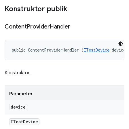
Konstruktor publik
Content
Provider
Handler
public ContentProviderHandler (
ITestDevice
 device)
Konstruktor.
Parameter
device
ITest
Device