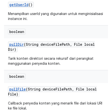
get
User
Id
()
Menampilkan userId yang digunakan untuk menginisialisasi
instance ini.
boolean
pull
Dir
(String device
File
Path
,
File local
Dir)
Tarik konten direktori secara rekursif dari perangkat
menggunakan penyedia konten.
boolean
pull
File
(String device
File
Path
,
File local
File)
Callback penyedia konten yang menarik file dari lokasi URI
ke file lokal.