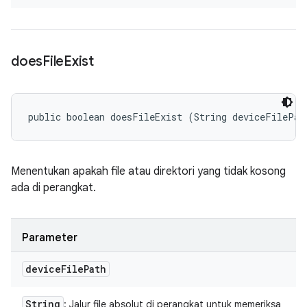
does
File
Exist
public boolean doesFileExist (String deviceFilePat
Menentukan apakah file atau direktori yang tidak kosong
ada di perangkat.
Parameter
device
File
Path
String
: Jalur file absolut di perangkat untuk memeriksa