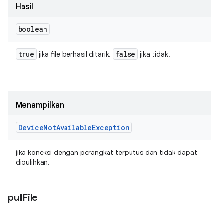
Hasil
boolean
true
false
jika file berhasil ditarik.
jika tidak.
Menampilkan
Device
Not
Available
Exception
jika koneksi dengan perangkat terputus dan tidak dapat
dipulihkan.
pull
File