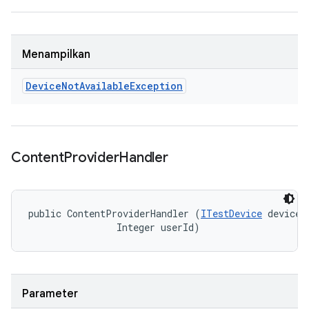
Menampilkan
Device
Not
Available
Exception
Content
Provider
Handler
public ContentProviderHandler (
ITestDevice
 device, 
                Integer userId)
Parameter