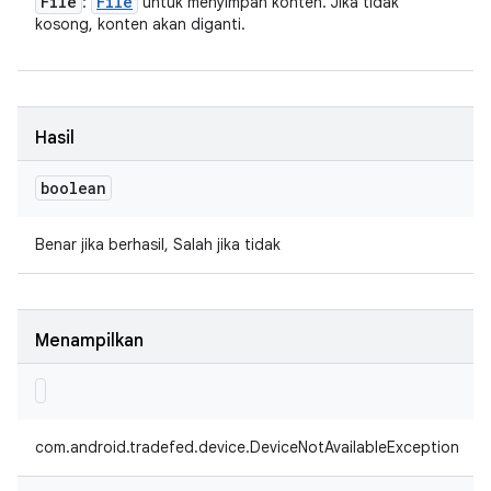
File
File
:
untuk menyimpan konten. Jika tidak
kosong, konten akan diganti.
Hasil
boolean
Benar jika berhasil, Salah jika tidak
Menampilkan
com.android.tradefed.device.DeviceNotAvailableException