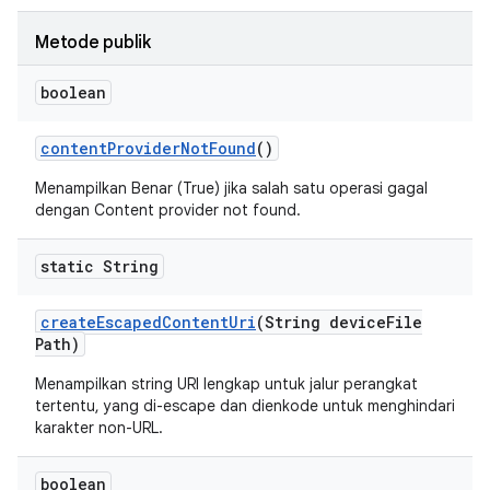
Metode publik
boolean
content
Provider
Not
Found
()
Menampilkan Benar (True) jika salah satu operasi gagal
dengan Content provider not found.
static String
create
Escaped
Content
Uri
(String device
File
Path)
Menampilkan string URI lengkap untuk jalur perangkat
tertentu, yang di-escape dan dienkode untuk menghindari
karakter non-URL.
boolean