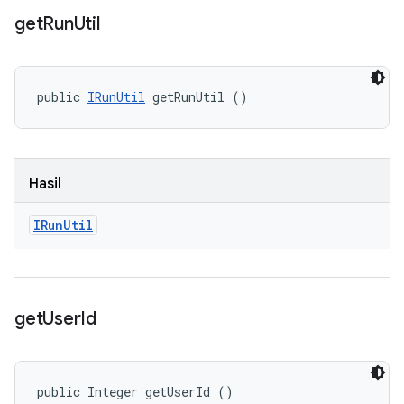
get
Run
Util
public 
IRunUtil
 getRunUtil ()
Hasil
IRun
Util
get
User
Id
public Integer getUserId ()