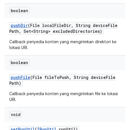
boolean
push
Dir
(File local
File
Dir
,
String device
File
Path
,
Set<String> excluded
Directories)
Callback penyedia konten yang mengirimkan direktori ke
lokasi URI.
boolean
push
File
(File file
To
Push
,
String device
File
Path)
Callback penyedia konten yang mengirimkan file ke lokasi
URI.
void
set
Run
Util
(
IRun
Util
run
Util)