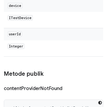
device
ITest
Device
user
Id
Integer
Metode publik
content
Provider
Not
Found