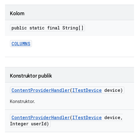
Kolom
public static final String[]
COLUMNS
Konstruktor publik
Content
Provider
Handler
(
ITest
Device
device)
Konstruktor.
Content
Provider
Handler
(
ITest
Device
device
,
Integer user
Id)