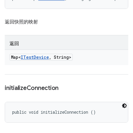
返回快照的映射
返回
Map<
ITest
Device
,
String>
initialize
Connection
public void initializeConnection ()