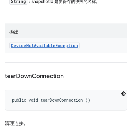
String
：snapshotId 是要保存的快照的名称。
抛出
Device
Not
Available
Exception
tear
Down
Connection
public void tearDownConnection ()
清理连接。