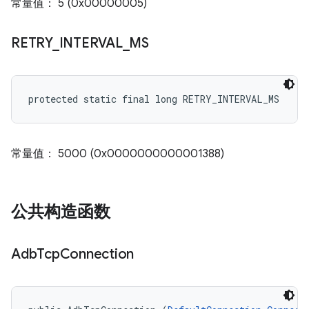
常量值： 5 (0x00000005)
RETRY
_
INTERVAL
_
MS
protected static final long RETRY_INTERVAL_MS
常量值： 5000 (0x0000000000001388)
公共构造函数
Adb
Tcp
Connection