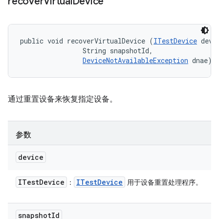
recover
Virtual
Device
public void recoverVirtualDevice (
ITestDevice
 devic
                String snapshotId, 

DeviceNotAvailableException
 dnae)
通过重置设备来恢复指定设备。
参数
device
ITest
Device
ITest
Device
：
用于设备重置处理程序。
snapshot
Id