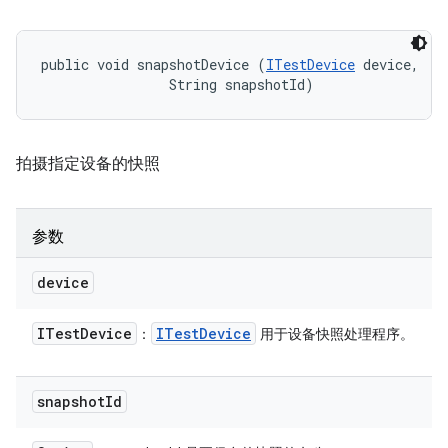
public void snapshotDevice (
ITestDevice
 device, 

                String snapshotId)
拍摄指定设备的快照
参数
device
ITest
Device
ITest
Device
：
用于设备快照处理程序。
snapshot
Id