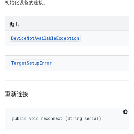
初始化设备的连接。
抛出
Device
Not
Available
Exception
Target
Setup
Error
重新连接
public void reconnect (String serial)