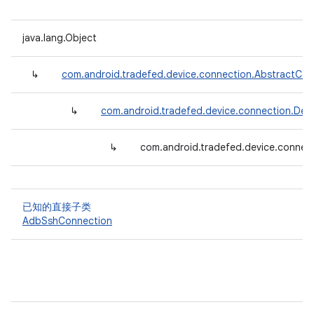
java.lang.Object
↳
com.android.tradefed.device.connection.AbstractCon
↳
com.android.tradefed.device.connection.Def
↳
com.android.tradefed.device.conne
已知的直接子类
AdbSshConnection