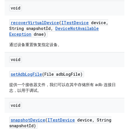
void
recover
Virtual
Device
(
ITest
Device
device
,
String snapshot
Id
,
Device
Not
Available
Exception
dnae)
通过设备重置恢复指定设备。
void
set
Adb
Log
File
(File adb
Log
File)
提供一个接收器文件，我们可以在其中存储所有 adb 连接日
志，以用于调试。
void
snapshot
Device
(
ITest
Device
device
,
String
snapshot
Id)