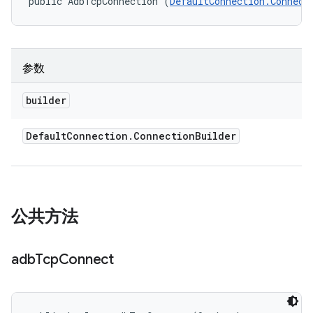
public AdbTcpConnection (
DefaultConnection.Connect
参数
builder
Default
Connection
.
Connection
Builder
公共方法
adb
Tcp
Connect