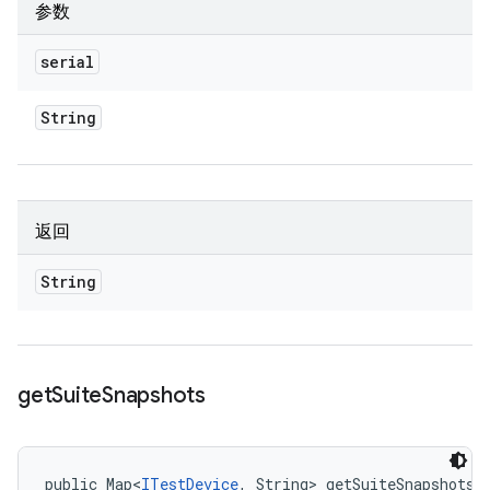
参数
serial
String
返回
String
get
Suite
Snapshots
public Map<
ITestDevice
, String> getSuiteSnapshots 