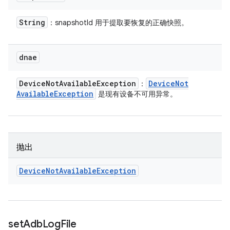
String
：snapshotId 用于提取要恢复的正确快照。
dnae
Device
Not
Available
Exception
Device
Not
：
Available
Exception
是现有设备不可用异常。
抛出
Device
Not
Available
Exception
set
Adb
Log
File