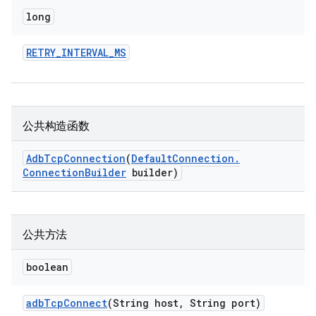
long
RETRY
_
INTERVAL
_
MS
公共构造函数
Adb
Tcp
Connection
(
Default
Connection
.
Connection
Builder
builder)
公共方法
boolean
adb
Tcp
Connect
(String host
,
String port)