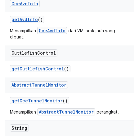
Gce
Avd
Info
get
Avd
Info
()
GceAvdInfo
Menampilkan
dari VM jarak jauh yang
dibuat.
Cuttlefish
Control
get
Cuttlefish
Control
()
Abstract
Tunnel
Monitor
get
Gce
Tunnel
Monitor
()
AbstractTunnelMonitor
Menampilkan
perangkat.
String