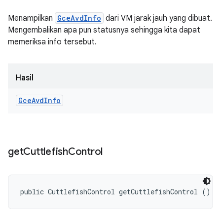
Menampilkan
GceAvdInfo
dari VM jarak jauh yang dibuat.
Mengembalikan apa pun statusnya sehingga kita dapat
memeriksa info tersebut.
Hasil
Gce
Avd
Info
get
Cuttlefish
Control
public CuttlefishControl getCuttlefishControl ()