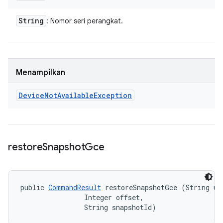
String
: Nomor seri perangkat.
Menampilkan
Device
Not
Available
Exception
restore
Snapshot
Gce
public 
CommandResult
 restoreSnapshotGce (String use
                Integer offset, 

                String snapshotId)