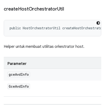
create
Host
Orchestrator
Util
public HostOrchestratorUtil createHostOrchestrator
Helper untuk membuat utilitas orkestrator host.
Parameter
gce
Avd
Info
Gce
Avd
Info