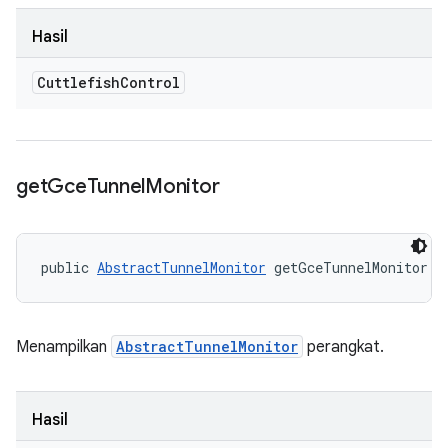
Hasil
Cuttlefish
Control
get
Gce
Tunnel
Monitor
public 
AbstractTunnelMonitor
 getGceTunnelMonitor (
Menampilkan
AbstractTunnelMonitor
perangkat.
Hasil