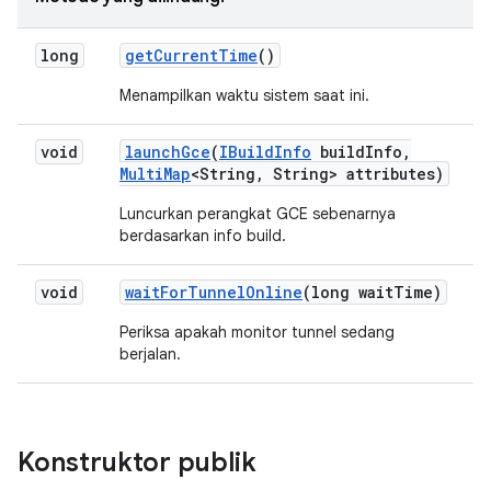
long
get
Current
Time
()
Menampilkan waktu sistem saat ini.
void
launch
Gce
(
IBuild
Info
build
Info
,
Multi
Map
<String
,
String> attributes)
Luncurkan perangkat GCE sebenarnya
berdasarkan info build.
void
wait
For
Tunnel
Online
(long wait
Time)
Periksa apakah monitor tunnel sedang
berjalan.
Konstruktor publik