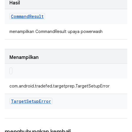
Hasil
Command
Result
menampilkan CommandResult upaya powerwash
Menampilkan
com.android.tradefed.targetprep.TargetSetupError
Target
Setup
Error
menghubungkan kembali