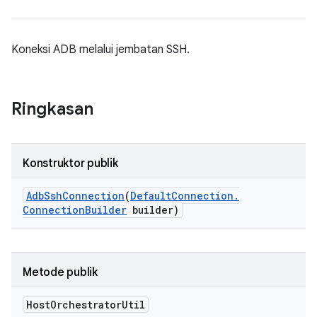
Koneksi ADB melalui jembatan SSH.
Ringkasan
Konstruktor publik
Adb
Ssh
Connection
(
Default
Connection
.
Connection
Builder
builder)
Metode publik
Host
Orchestrator
Util