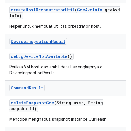
create
Host
Orchestrator
Util
(
Gce
Avd
Info
gce
Avd
Info)
Helper untuk membuat utilitas orkestrator host.
Device
Inspection
Result
debug
Device
Not
Available
()
Periksa VM host dan ambil detail selengkapnya di
DeviceInspectionResult.
Command
Result
delete
Snapshot
Gce
(String user
,
String
snapshot
Id)
Mencoba menghapus snapshot instance Cuttlefish