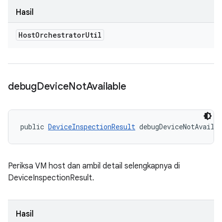
Hasil
Host
Orchestrator
Util
debug
Device
Not
Available
public 
DeviceInspectionResult
 debugDeviceNotAvaila
Periksa VM host dan ambil detail selengkapnya di
DeviceInspectionResult.
Hasil