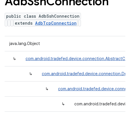
Adb
Ssh
Connection
public class AdbSshConnection
extends
AdbTcpConnection
java.lang.Object
↳
com.android.tradefed.device.connection.AbstractCon
↳
com.android.tradefed.device.connection.Def
↳
com.android.tradefed.device.conne
↳
com.android.tradefed.devic