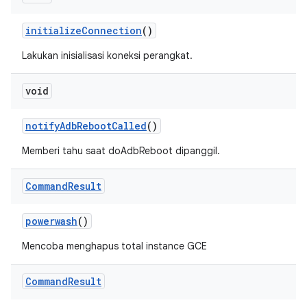
initialize
Connection
()
Lakukan inisialisasi koneksi perangkat.
void
notify
Adb
Reboot
Called
()
Memberi tahu saat doAdbReboot dipanggil.
Command
Result
powerwash
()
Mencoba menghapus total instance GCE
Command
Result