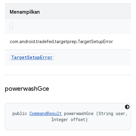
Menampilkan
com.android.tradefed.targetprep.TargetSetupError
Target
Setup
Error
powerwash
Gce
public 
CommandResult
 powerwashGce (String user, 

                Integer offset)