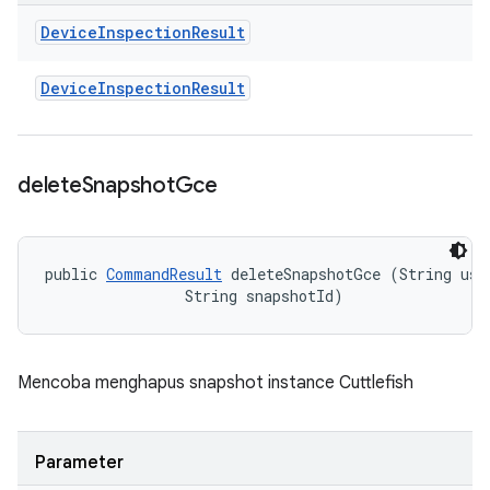
Device
Inspection
Result
Device
Inspection
Result
delete
Snapshot
Gce
public 
CommandResult
 deleteSnapshotGce (String user
                String snapshotId)
Mencoba menghapus snapshot instance Cuttlefish
Parameter