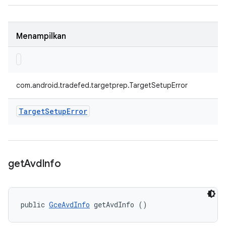
Menampilkan
com.android.tradefed.targetprep.TargetSetupError
Target
Setup
Error
get
Avd
Info
public 
GceAvdInfo
 getAvdInfo ()