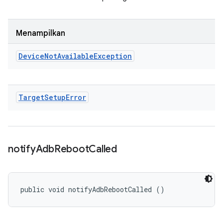
Menampilkan
Device
Not
Available
Exception
Target
Setup
Error
notify
Adb
Reboot
Called
public void notifyAdbRebootCalled ()