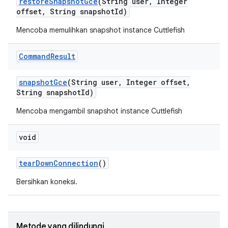
restore
Snapshot
Gce
(String user
,
Integer
offset
,
String snapshot
Id)
Mencoba memulihkan snapshot instance Cuttlefish
Command
Result
snapshot
Gce
(String user
,
Integer offset
,
String snapshot
Id)
Mencoba mengambil snapshot instance Cuttlefish
void
tear
Down
Connection
()
Bersihkan koneksi.
Metode yang dilindungi