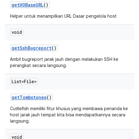
get
HOBase
URL
()
Helper untuk menampilkan URL Dasar pengelola host
void
get
Ssh
Bugreport
()
Ambil bugreport jarak jauh dengan melakukan SSH ke
perangkat secara langsung.
List<File>
get
Tombstones
()
Cuttlefish memiliki fitur khusus yang membawa penanda ke
host jarak jauh tempat kita bisa mendapatkannya secara
langsung.
void